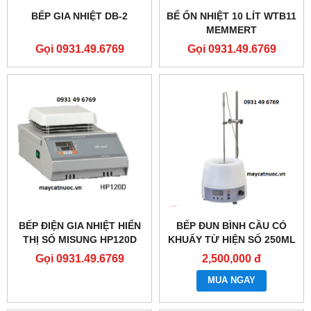
BẾP GIA NHIỆT DB-2
BỂ ỔN NHIỆT 10 LÍT WTB11
MEMMERT
Gọi 0931.49.6769
Gọi 0931.49.6769
BẾP ĐIỆN GIA NHIỆT HIỂN
BẾP ĐUN BÌNH CẦU CÓ
THỊ SỐ MISUNG HP120D
KHUẤY TỪ HIỆN SỐ 250ML
Gọi 0931.49.6769
2,500,000 đ
MUA NGAY