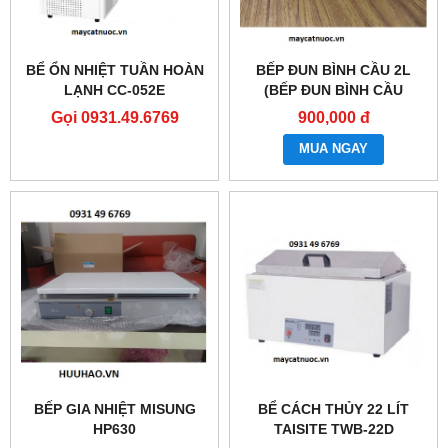
BỂ ỔN NHIỆT TUẦN HOÀN
BẾP ĐUN BÌNH CẦU 2L
LẠNH CC-052E
(BẾP ĐUN BÌNH CẦU
2000ML)
Gọi 0931.49.6769
900,000 đ
MUA NGAY
BẾP GIA NHIỆT MISUNG
BỂ CÁCH THỦY 22 LÍT
HP630
TAISITE TWB-22D