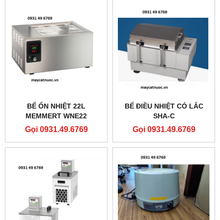
BỂ ỔN NHIỆT 22L
BỂ ĐIỀU NHIỆT CÓ LẮC
MEMMERT WNE22
SHA-C
Gọi 0931.49.6769
Gọi 0931.49.6769