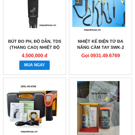
BÚT ĐO PH, ĐỘ DẪN, TDS
NHIỆT KẾ ĐIỆN TỬ ĐA
(THANG CAO) NHIỆT ĐỘ
NĂNG CẦM TAY SWK-2
HI98130
4,500,000 đ
Gọi 0931.49.6769
MUA NGAY