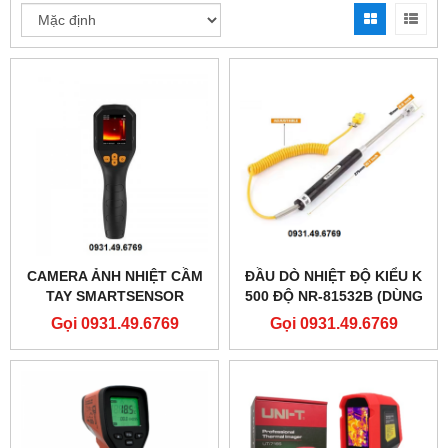
CAMERA ẢNH NHIỆT CẦM
ĐẦU DÒ NHIỆT ĐỘ KIỂU K
TAY SMARTSENSOR
500 ĐỘ NR-81532B (DÙNG
ST8660
CHO MÁY DT1311)
Gọi 0931.49.6769
Gọi 0931.49.6769