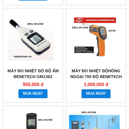
MÁY ĐO NHIỆT ĐỘ ĐỘ ẨM
MÁY ĐO NHIỆT ĐỘHỒNG
BENETECH GM1362
NGOẠI 700 ĐỘ BENETECH
GM700
950,000 đ
1,000,000 đ
MUA NGAY
MUA NGAY