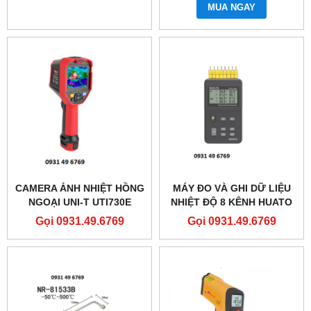
MUA NGAY
CAMERA ẢNH NHIỆT HỒNG
MÁY ĐO VÀ GHI DỮ LIỆU
NGOẠI UNI-T UTI730E
NHIỆT ĐỘ 8 KÊNH HUATO
S220-T8
Gọi 0931.49.6769
Gọi 0931.49.6769