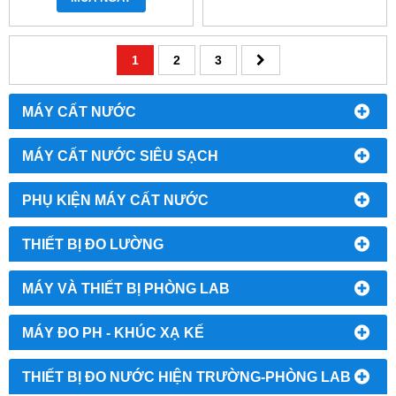
1
2
3
MÁY CẤT NƯỚC
MÁY CẤT NƯỚC SIÊU SẠCH
PHỤ KIỆN MÁY CẤT NƯỚC
THIẾT BỊ ĐO LƯỜNG
MÁY VÀ THIẾT BỊ PHÒNG LAB
MÁY ĐO PH - KHÚC XẠ KẾ
THIẾT BỊ ĐO NƯỚC HIỆN TRƯỜNG-PHÒNG LAB