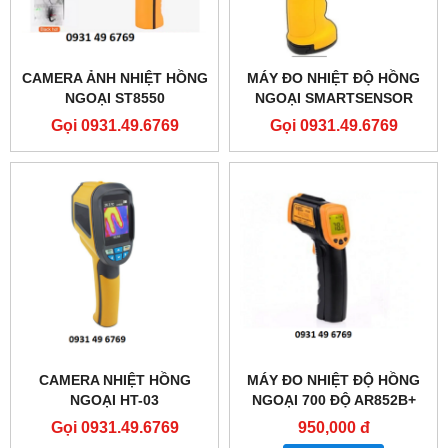
CAMERA ẢNH NHIỆT HỒNG
MÁY ĐO NHIỆT ĐỘ HỒNG
NGOẠI ST8550
NGOẠI SMARTSENSOR
1350OC AS872
Gọi 0931.49.6769
Gọi 0931.49.6769
CAMERA NHIỆT HỒNG
MÁY ĐO NHIỆT ĐỘ HỒNG
NGOẠI HT-03
NGOẠI 700 ĐỘ AR852B+
Gọi 0931.49.6769
950,000 đ