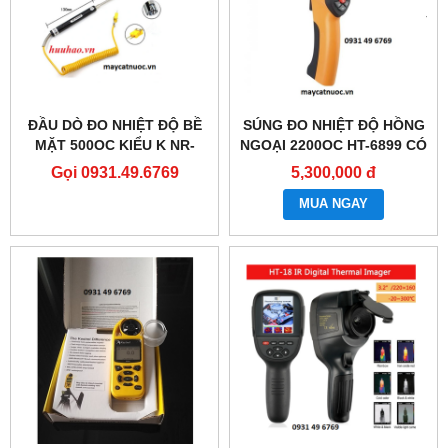
ĐẦU DÒ ĐO NHIỆT ĐỘ BỀ
SÚNG ĐO NHIỆT ĐỘ HỒNG
MẶT 500OC KIỂU K NR-
NGOẠI 2200OC HT-6899 CÓ
81533B (DÙNG CHO MÁY
ĐẦU DÒ TIẾP XÚC K
Gọi 0931.49.6769
5,300,000 đ
DT1311)
MUA NGAY