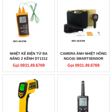
NHIỆT KẾ ĐIỆN TỬ ĐA
CAMERA ẢNH NHIỆT HỒNG
NĂNG 2 KÊNH DT1312
NGOẠI SMARTSENSOR
ST9450
Gọi 0931.49.6769
Gọi 0931.49.6769