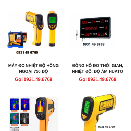
MÁY ĐO NHIỆT ĐỘ HỒNG
ĐỒNG HỒ ĐO THỜI GIAN,
NGOẠI 750 ĐỘ
NHIỆT ĐỘ, ĐỘ ẨM HUATO
SMARTSENSOR AS852B
HE218B-EX
Gọi 0931.49.6769
Gọi 0931.49.6769