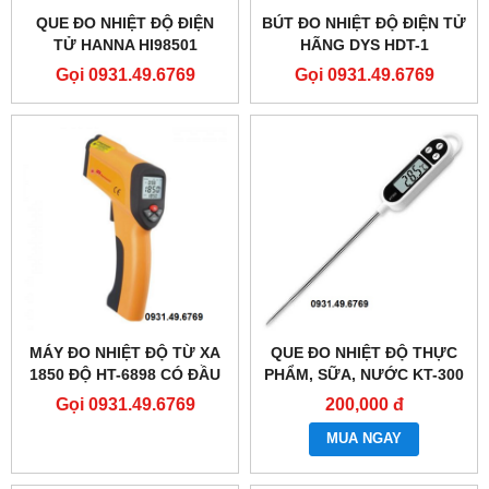
QUE ĐO NHIỆT ĐỘ ĐIỆN
BÚT ĐO NHIỆT ĐỘ ĐIỆN TỬ
TỬ HANNA HI98501
HÃNG DYS HDT-1
Gọi 0931.49.6769
Gọi 0931.49.6769
MÁY ĐO NHIỆT ĐỘ TỪ XA
QUE ĐO NHIỆT ĐỘ THỰC
1850 ĐỘ HT-6898 CÓ ĐẦU
PHẨM, SỮA, NƯỚC KT-300
DÒ TIẾP XÚC K
Gọi 0931.49.6769
200,000 đ
MUA NGAY