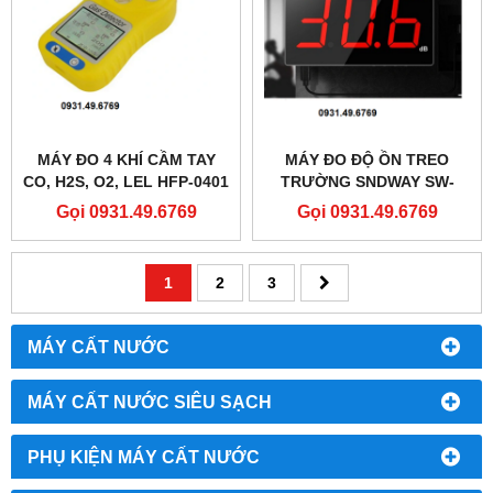
MÁY ĐO 4 KHÍ CẦM TAY
MÁY ĐO ĐỘ ỒN TREO
CO, H2S, O2, LEL HFP-0401
TRƯỜNG SNDWAY SW-
525A
Gọi 0931.49.6769
Gọi 0931.49.6769
1
2
3
MÁY CẤT NƯỚC
MÁY CẤT NƯỚC SIÊU SẠCH
PHỤ KIỆN MÁY CẤT NƯỚC