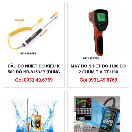
ĐẦU DÒ NHIỆT ĐỘ KIỂU K
MÁY ĐO NHIỆT ĐỘ 1100 ĐỘ
500 ĐỘ NR-81532B (DÙNG
2 CHÙM TIA DT1100
CHO MÁY DT1311)
Gọi 0931.49.6769
Gọi 0931.49.6769