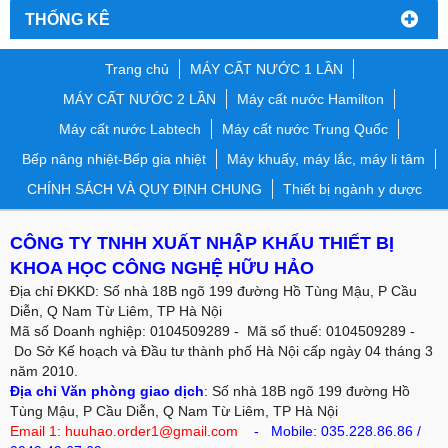
THỐNG KÊ
Trang chủ
MÁY CẤT NƯỚC 1 LẦN
MÁY CẤT NƯỚC 2 LẦN
Máy cất nước Hamilton
Máy cất nước Labtech
Máy cất nước Trung Quốc
Bếp nâng nhiệt-Bếp gia nhiệt
Máy khuấy, máy lắc, máy li tâm
CHÍNH SÁCH VÀ QUY ĐỊNH CHUNG
Thiết bị ngành y dược
CÔNG TY TNHH XUẤT NHẬP KHẨU THIẾT BỊ
KHOA HỌC CÔNG NGHỆ HỮU HẢO
Địa chỉ ĐKKD: Số nhà 18B ngõ 199 đường Hồ Tùng Mậu, P Cầu
Diễn, Q Nam Từ Liêm, TP Hà Nội
Mã số Doanh nghiệp: 0104509289 - Mã số thuế: 0104509289 -
Do Sở Kế hoạch và Đầu tư thành phố Hà Nội cấp ngày 04 tháng 3
năm 2010.
Địa chỉ Văn phòng giao dịch
:
Số nhà 18B ngõ 199 đường Hồ
Tùng Mậu, P Cầu Diễn, Q Nam Từ Liêm, TP Hà Nội
Email 1: huuhao.order1@gmail.com
- Mobile:
035.228.86.86
/