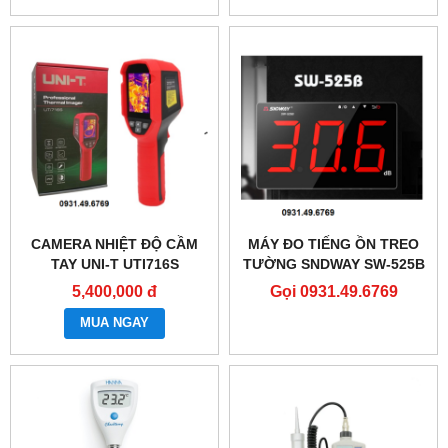
CAMERA NHIỆT ĐỘ CẦM
MÁY ĐO TIẾNG ỒN TREO
TAY UNI-T UTI716S
TƯỜNG SNDWAY SW-525B
CÓ LƯU VÀ XUẤT DỮ LIỆU
5,400,000 đ
Gọi 0931.49.6769
MUA NGAY