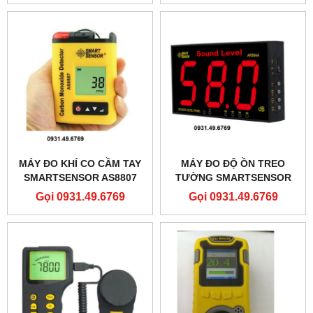
MÁY ĐO KHÍ CO CẦM TAY
MÁY ĐO ĐỘ ỒN TREO
SMARTSENSOR AS8807
TƯỜNG SMARTSENSOR
AR884A
Gọi 0931.49.6769
Gọi 0931.49.6769