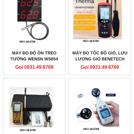
MÁY ĐO ĐỘ ỒN TREO
MÁY ĐO TỐC ĐỘ GIÓ, LƯU
TƯỜNG WENSN WS854
LƯỢNG GIÓ BENETECH
GT8911
Gọi 0931.49.6769
Gọi 0931.49.6769