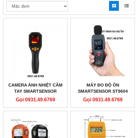
CAMERA ẢNH NHIỆT CẦM
MÁY ĐO ĐỘ ỒN
TAY SMARTSENSOR
SMARTSENSOR ST9604
ST8660
Gọi 0931.49.6769
Gọi 0931.49.6769