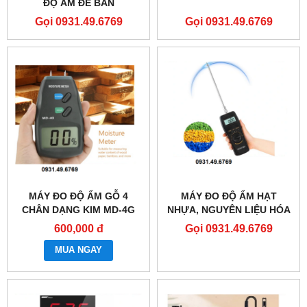
ĐỘ ẨM ĐỂ BÀN
SMARTSENSOR AR867
Gọi 0931.49.6769
Gọi 0931.49.6769
MÁY ĐO ĐỘ ẨM GỖ 4
MÁY ĐO ĐỘ ẨM HẠT
CHÂN DẠNG KIM MD-4G
NHỰA, NGUYÊN LIỆU HÓA
CHẤT JK-100C
600,000 đ
Gọi 0931.49.6769
MUA NGAY