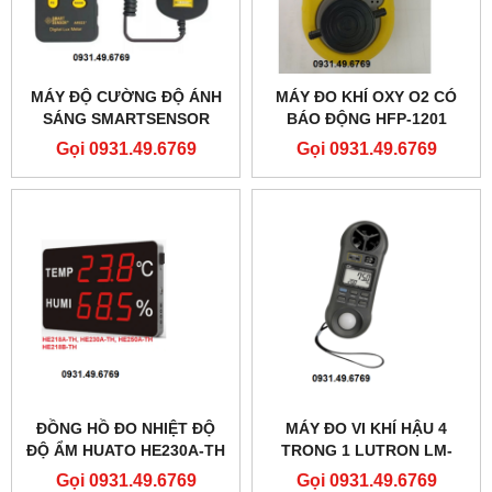
MÁY ĐỘ CƯỜNG ĐỘ ÁNH
MÁY ĐO KHÍ OXY O2 CÓ
SÁNG SMARTSENSOR
BÁO ĐỘNG HFP-1201
AR823+
Gọi 0931.49.6769
Gọi 0931.49.6769
ĐỒNG HỒ ĐO NHIỆT ĐỘ
MÁY ĐO VI KHÍ HẬU 4
ĐỘ ẨM HUATO HE230A-TH
TRONG 1 LUTRON LM-
(CẢM BIẾN TRONG)
8000A
Gọi 0931.49.6769
Gọi 0931.49.6769