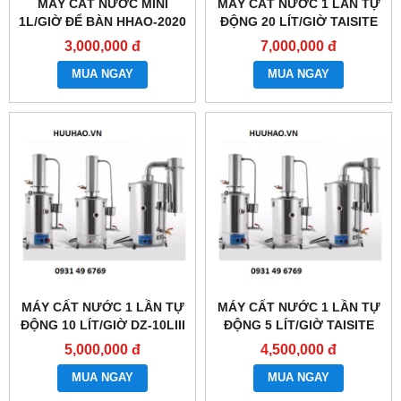
MÁY CẤT NƯỚC MINI
MÁY CẤT NƯỚC 1 LẦN TỰ
1L/GIỜ ĐỂ BÀN HHAO-2020
ĐỘNG 20 LÍT/GIỜ TAISITE
DZ-20LIII
3,000,000 đ
7,000,000 đ
MUA NGAY
MUA NGAY
MÁY CẤT NƯỚC 1 LẦN TỰ
MÁY CẤT NƯỚC 1 LẦN TỰ
ĐỘNG 10 LÍT/GIỜ DZ-10LIII
ĐỘNG 5 LÍT/GIỜ TAISITE
DZ-5LIII
5,000,000 đ
4,500,000 đ
MUA NGAY
MUA NGAY