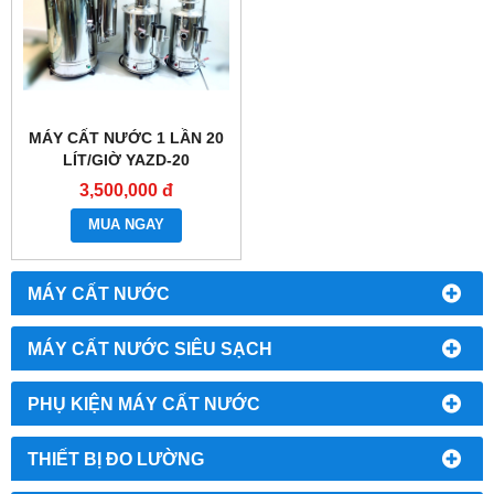
MÁY CẤT NƯỚC 1 LẦN 20
LÍT/GIỜ YAZD-20
3,500,000 đ
MUA NGAY
MÁY CẤT NƯỚC
MÁY CẤT NƯỚC SIÊU SẠCH
PHỤ KIỆN MÁY CẤT NƯỚC
THIẾT BỊ ĐO LƯỜNG