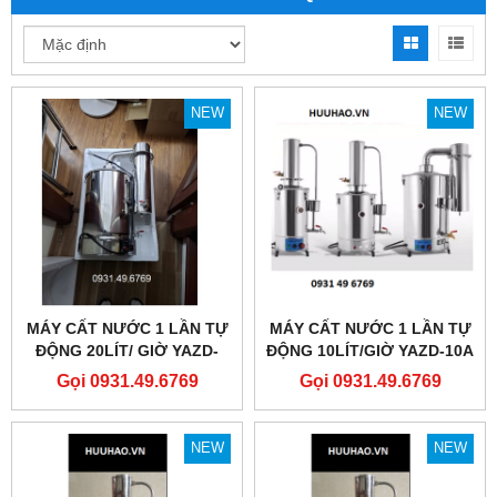
NEW
NEW
MÁY CẤT NƯỚC 1 LẦN TỰ
MÁY CẤT NƯỚC 1 LẦN TỰ
ĐỘNG 20LÍT/ GIỜ YAZD-
ĐỘNG 10LÍT/GIỜ YAZD-10A
20A
Gọi 0931.49.6769
Gọi 0931.49.6769
NEW
NEW