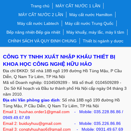
Trang chủ
MÁY CẤT NƯỚC 1 LẦN
MÁY CẤT NƯỚC 2 LẦN
Máy cất nước Hamilton
Máy cất nước Labtech
Máy cất nước Trung Quốc
Bếp nâng nhiệt-Bếp gia nhiệt
Máy khuấy, máy lắc, máy li tâm
CHÍNH SÁCH VÀ QUY ĐỊNH CHUNG
Thiết bị ngành y dược
CÔNG TY TNHH XUẤT NHẬP KHẨU THIẾT BỊ
KHOA HỌC CÔNG NGHỆ HỮU HẢO
Địa chỉ ĐKKD: Số nhà 18B ngõ 199 đường Hồ Tùng Mậu, P Cầu
Diễn, Q Nam Từ Liêm, TP Hà Nội
Mã số Doanh nghiệp: 0104509289 - Mã số thuế: 0104509289 -
Do Sở Kế hoạch và Đầu tư thành phố Hà Nội cấp ngày 04 tháng 3
năm 2010.
Địa chỉ Văn phòng giao dịch
:
Số nhà 18B ngõ 199 đường Hồ
Tùng Mậu, P Cầu Diễn, Q Nam Từ Liêm, TP Hà Nội
Email 1: huuhao.order1@gmail.com
- Mobile:
035.228.86.86
/
0949.49.67.69
Email 2: buiduyhuu@gmail.com
-
Mobile:
035.226.86.86
Email 3: congtyhuuhao6@gmail.com
- Mobile: 0931.49.67.69