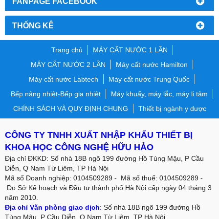
FANPAGE FACEBOOK
THỐNG KÊ
Trang chủ
MÁY CẤT NƯỚC 1 LẦN
MÁY CẤT NƯỚC 2 LẦN
Máy cất nước Hamilton
Máy cất nước Labtech
Máy cất nước Trung Quốc
Bếp nâng nhiệt-Bếp gia nhiệt
Máy khuấy, máy lắc, máy li tâm
CHÍNH SÁCH VÀ QUY ĐỊNH CHUNG
Thiết bị ngành y dược
CÔNG TY TNHH XUẤT NHẬP KHẨU THIẾT BỊ
KHOA HỌC CÔNG NGHỆ HỮU HẢO
Địa chỉ ĐKKD: Số nhà 18B ngõ 199 đường Hồ Tùng Mậu, P Cầu
Diễn, Q Nam Từ Liêm, TP Hà Nội
Mã số Doanh nghiệp: 0104509289 - Mã số thuế: 0104509289 -
Do Sở Kế hoạch và Đầu tư thành phố Hà Nội cấp ngày 04 tháng 3
năm 2010.
Địa chỉ Văn phòng giao dịch
:
Số nhà 18B ngõ 199 đường Hồ
Tùng Mậu, P Cầu Diễn, Q Nam Từ Liêm, TP Hà Nội