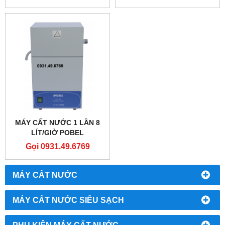
MÁY CẤT NƯỚC 1 LẦN 8
LÍT/GIỜ POBEL
10DESA0081
Gọi 0931.49.6769
MÁY CẤT NƯỚC
MÁY CẤT NƯỚC SIÊU SẠCH