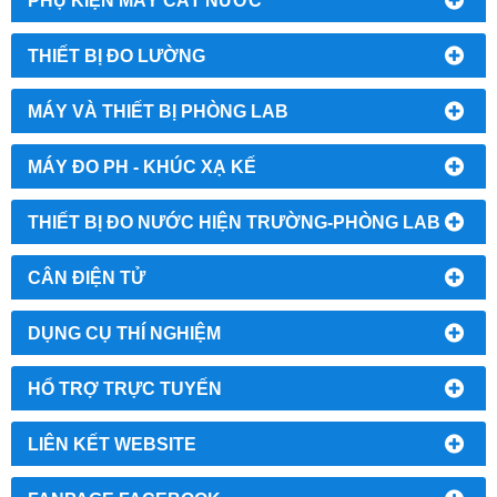
PHỤ KIỆN MÁY CẤT NƯỚC
THIẾT BỊ ĐO LƯỜNG
MÁY VÀ THIẾT BỊ PHÒNG LAB
MÁY ĐO PH - KHÚC XẠ KẾ
THIẾT BỊ ĐO NƯỚC HIỆN TRƯỜNG-PHÒNG LAB
CÂN ĐIỆN TỬ
DỤNG CỤ THÍ NGHIỆM
HỔ TRỢ TRỰC TUYẾN
LIÊN KẾT WEBSITE