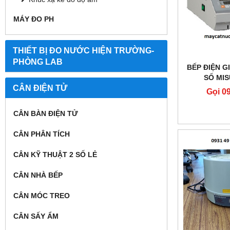
MÁY ĐO PH
THIẾT BỊ ĐO NƯỚC HIỆN TRƯỜNG-
PHÒNG LAB
BẾP ĐIỆN GI
SỐ MI
CÂN ĐIỆN TỬ
Gọi 0
CÂN BÀN ĐIỆN TỬ
CÂN PHÂN TÍCH
CÂN KỸ THUẬT 2 SỐ LẺ
CÂN NHÀ BẾP
CÂN MÓC TREO
CÂN SẤY ẨM