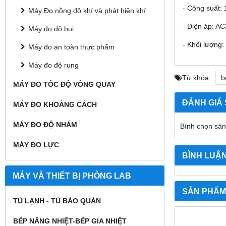
- Công suất:
Máy Đo nồng độ khí và phát hiện khí
- Điện áp: 
Máy đo độ bụi
- Khối lượng
Máy đo an toàn thực phẩm
Máy đo độ rung
Từ khóa:
b
MÁY ĐO TỐC ĐỘ VÒNG QUAY
ĐÁNH GIÁ
MÁY ĐO KHOẢNG CÁCH
MÁY ĐO ĐỘ NHÁM
Bình chọn sả
MÁY ĐO LỰC
BÌNH LUẬ
MÁY VÀ THIẾT BỊ PHÒNG LAB
SẢN PHẨM
TỦ LẠNH - TỦ BẢO QUẢN
BẾP NÂNG NHIỆT-BẾP GIA NHIỆT