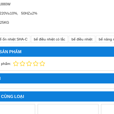
 1880W
AC220V±10%, 50HZ±2%
: 25KG
ể ổn nhiệt SHA-C
bể điều nhiệt có lắc
bể điều nhiệt
bể nâng 
 SẢN PHẨM
n phẩm:
N
 CÙNG LOẠI