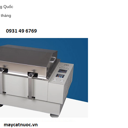
ng Quốc
 tháng
 DHG-9140B (136 LÍT, 300
TỦ SẤY 136 LÍT DHG-9140B (136 LÍ
ĐỘ)
ĐỘ)
 0931.49.6769
Gọi 0931.49.6769