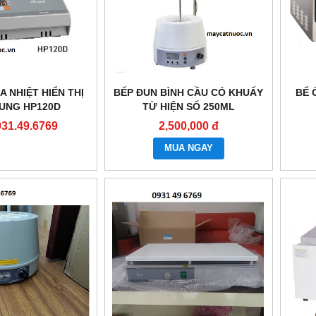
A NHIỆT HIỂN THỊ
BẾP ĐUN BÌNH CẦU CÓ KHUẤY
BỂ 
SUNG HP120D
TỪ HIỆN SỐ 250ML
931.49.6769
2,500,000 đ
MUA NGAY