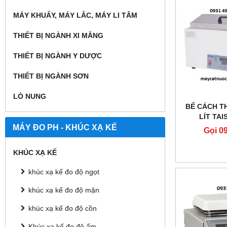
MÁY KHUẤY, MÁY LẮC, MÁY LI TÂM
THIẾT BỊ NGÀNH XI MĂNG
THIẾT BỊ NGÀNH Y DƯỢC
THIẾT BỊ NGÀNH SƠN
LÒ NUNG
BỂ CÁCH T
LÍT TAI
MÁY ĐO PH - KHÚC XẠ KẾ
Gọi 0
KHÚC XẠ KẾ
khúc xạ kế đo độ ngọt
khúc xạ kế đo độ mặn
khúc xạ kế đo độ cồn
Khúc xạ kế đo độ ẩm