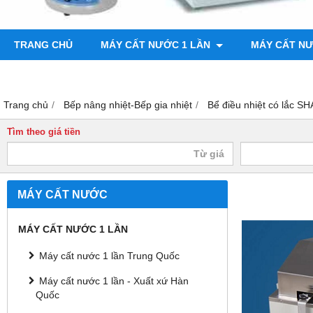
TRANG CHỦ
MÁY CẤT NƯỚC 1 LẦN
MÁY CẤT N
BƠM CHÂN KHÔNG
MÁY ĐO ĐỘ BÓNG
Trang chủ
Bếp nâng nhiệt-Bếp gia nhiệt
Bể điều nhiệt có lắc S
Tìm theo giá tiền
MÁY CẤT NƯỚC
MÁY CẤT NƯỚC 1 LẦN
Máy cất nước 1 lần Trung Quốc
Máy cất nước 1 lần - Xuất xứ Hàn
Quốc