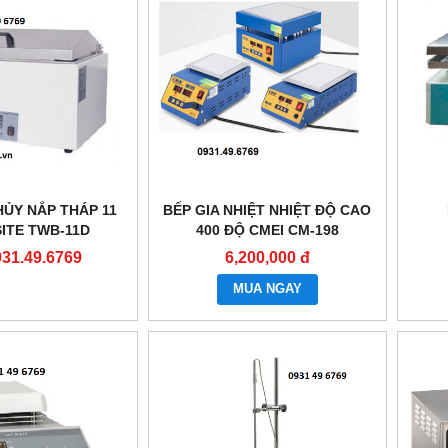
HỦY NẮP THÁP 11
BẾP GIA NHIỆT NHIỆT ĐỘ CAO
SITE TWB-11D
400 ĐỘ CMEI CM-198
931.49.6769
6,200,000 đ
MUA NGAY