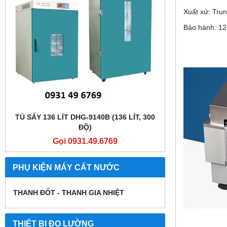
Xuất xứ: Tru
Bảo hành: 12
TỦ SẤY 136 LÍT DHG-9140B (136 LÍT, 300
TỦ SẤY 136 LÍT
ĐỘ)
Gọi 0931.49.6769
Gọi
PHỤ KIỆN MÁY CẤT NƯỚC
THANH ĐỐT - THANH GIA NHIỆT
THIẾT BỊ ĐO LƯỜNG