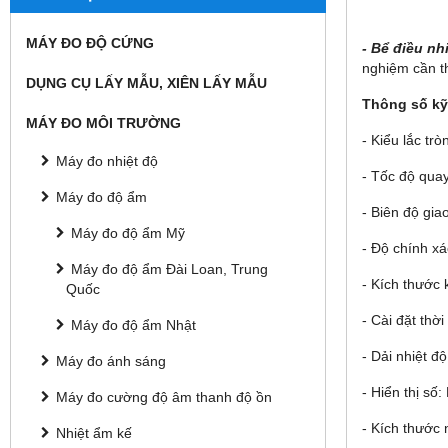
MÁY ĐO ĐỘ CỨNG
- Bể điều nh
nghiệm cần th
DỤNG CỤ LẤY MẪU, XIÊN LẤY MẪU
Thông số kỹ
MÁY ĐO MÔI TRƯỜNG
- Kiểu lắc trò
Máy đo nhiệt độ
- Tốc độ qua
Máy đo độ ẩm
- Biên độ gi
Máy đo độ ẩm Mỹ
- Độ chính xá
Máy đo độ ẩm Đài Loan, Trung
- Kích thước
Quốc
- Cài đặt thời
Máy đo độ ẩm Nhật
- Dải nhiệt đ
Máy đo ánh sáng
- Hiển thị số
Máy đo cường độ âm thanh độ ồn
- Kích thướ
Nhiệt ẩm kế