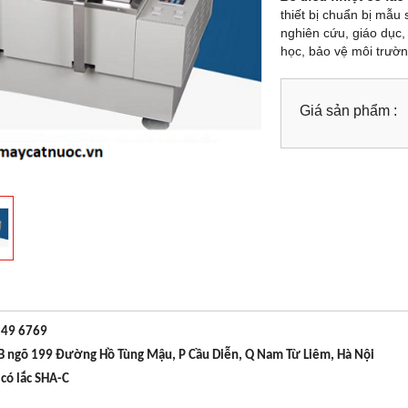
thiết bị chuẩn bị mẫu 
nghiên cứu, giáo dục, 
học, bảo vệ môi trườ
Giá sản phẩm :
 49 6769
8B ngõ 199 Đường Hồ Tùng Mậu, P Cầu Diễn, Q Nam Từ Liêm, Hà Nội
 có lắc SHA-C