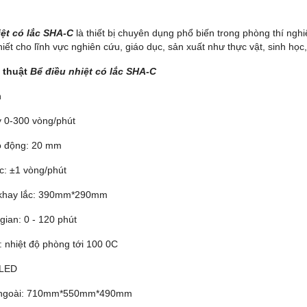
iệt có lắc SHA-C
là thiết bị chuyên dụng phổ biến trong phòng thí nghiệ
iết cho lĩnh vực nghiên cứu, giáo dục, sản xuất như thực vật, sinh học,
 thuật
Bể điều nhiệt có lắc SHA-C
n
y 0-300 vòng/phút
ao động: 20 mm
c: ±1 vòng/phút
 khay lắc: 390mm*290mm
 gian: 0 - 120 phút
ộ: nhiệt độ phòng tới 100
0
C
: LED
c ngoài: 710mm*550mm*490mm