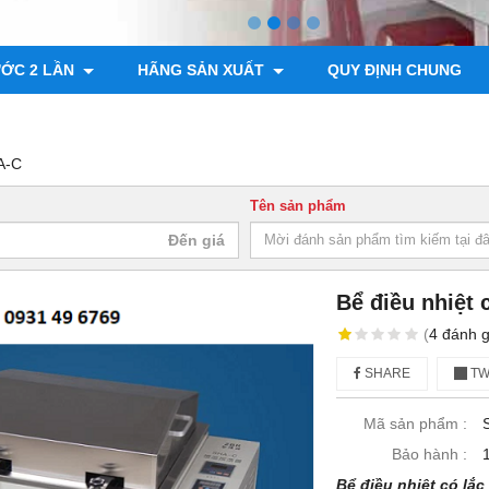
ƯỚC 2 LẦN
HÃNG SẢN XUẤT
QUY ĐỊNH CHUNG
HA-C
Tên sản phẩm
Bể điều nhiệt 
(
4
đánh g
SHARE
TW
Mã sản phẩm :
Bảo hành :
Bể điều nhiệt có lắ