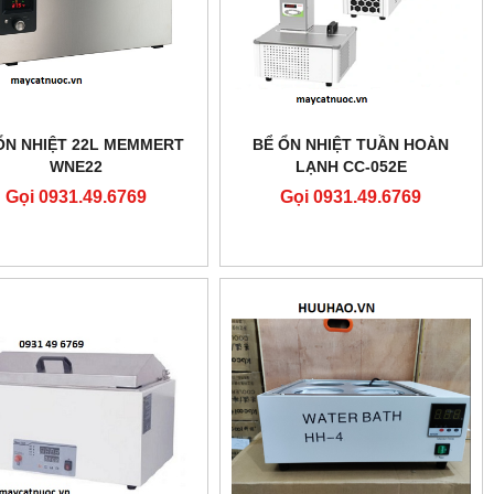
ỔN NHIỆT 22L MEMMERT
BỂ ỔN NHIỆT TUẦN HOÀN
WNE22
LẠNH CC-052E
Gọi 0931.49.6769
Gọi 0931.49.6769