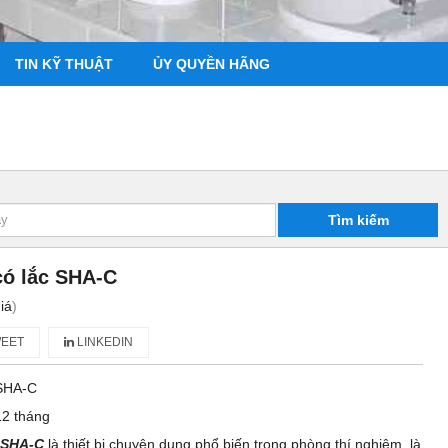
TIN KỸ THUẬT
ỦY QUYỀN HÃNG
Tìm kiếm
có lắc SHA-C
iá
)
EET
LINKEDIN
SHA-C
12 tháng
c SHA-C
là thiết bị chuyên dụng phổ biến trong phòng thí nghiệm, là