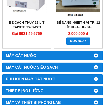
BỂ CÁCH THỦY 22 LÍT
BỂ NÂNG NHIỆT 4 VỊ TRÍ 12
TAISITE TWB-22D
LÍT HH-4 (HH-S4)
Gọi 0931.49.6769
2,000,000 đ
MUA NGAY
MÁY CẤT NƯỚC
MÁY CẤT NƯỚC SIÊU SẠCH
PHỤ KIỆN MÁY CẤT NƯỚC
THIẾT BỊ ĐO LƯỜNG
MÁY VÀ THIẾT BỊ PHÒNG LAB