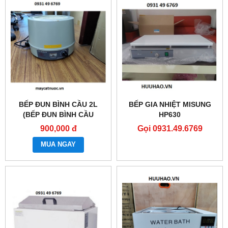
BẾP ĐUN BÌNH CẦU 2L
BẾP GIA NHIỆT MISUNG
(BẾP ĐUN BÌNH CẦU
HP630
2000ML)
900,000 đ
Gọi 0931.49.6769
MUA NGAY