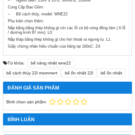
– Nguồn điện: 230V ± 10%, 50/60Hz, 2000W
Cung Cấp Bao Gồm:
– Bể cách thủy, model: WNE22
Phụ kiện chọn thêm:
Nắp bằng bằng thép không gỉ với các lỗ và bộ vòng đồng tâm ( 6 lỗ
/ đường kính 87 mm): L0.
Nắp tháp bằng thép không gỉ cho hơi thoát ra ngưng tụ: L1.
Giấy chứng nhận hiệu chuẩn của hãng tại 160oC: Z4.
Từ khóa:
bể nâng nhiệt wne22
bể cách thủy 22l memmert
bể ổn nhiệt 22l
bể ổn nhiệt
ĐÁNH GIÁ SẢN PHẨM
Bình chọn sản phẩm:
BÌNH LUẬN