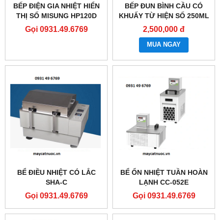
BẾP ĐIỆN GIA NHIỆT HIỂN
BẾP ĐUN BÌNH CẦU CÓ
THỊ SỐ MISUNG HP120D
KHUẤY TỪ HIỆN SỐ 250ML
Gọi 0931.49.6769
2,500,000 đ
MUA NGAY
BỂ ĐIỀU NHIỆT CÓ LẮC
BỂ ỔN NHIỆT TUẦN HOÀN
SHA-C
LẠNH CC-052E
Gọi 0931.49.6769
Gọi 0931.49.6769