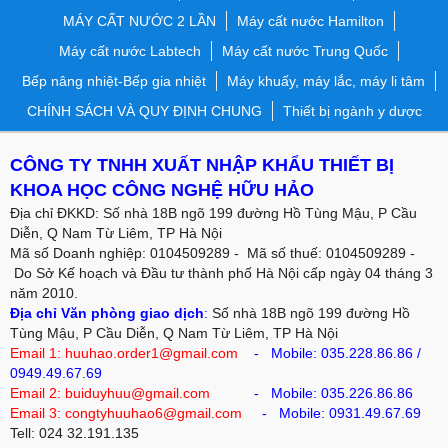
MÁY CẤT NƯỚC 2 LẦN
Máy cất nước Hamilton
Máy cất nước Labtech
Máy cất nước Trung Quốc
Bếp nâng nhiệt-Bếp gia nhiệt
Máy khuấy, máy lắc, máy li tâm
CHÍNH SÁCH VÀ QUY ĐỊNH CHUNG
Thiết bị ngành y dược
CÔNG TY TNHH XUẤT NHẬP KHẨU THIẾT BỊ
KHOA HỌC CÔNG NGHỆ HỮU HẢO
Địa chỉ ĐKKD: Số nhà 18B ngõ 199 đường Hồ Tùng Mậu, P Cầu
Diễn, Q Nam Từ Liêm, TP Hà Nội
Mã số Doanh nghiệp: 0104509289 - Mã số thuế: 0104509289 -
Do Sở Kế hoạch và Đầu tư thành phố Hà Nội cấp ngày 04 tháng 3
năm 2010.
Địa chỉ Văn phòng giao dịch
:
Số nhà 18B ngõ 199 đường Hồ
Tùng Mậu, P Cầu Diễn, Q Nam Từ Liêm, TP Hà Nội
Email 1: huuhao.order1@gmail.com
- Mobile:
035.228.86.86
/
0949.49.67.69
Email 2: buiduyhuu@gmail.com
-
Mobile:
035.226.86.86
Email 3: congtyhuuhao6@gmail.com
- Mobile: 0931.49.67.69
Tell: 024 32.191.135