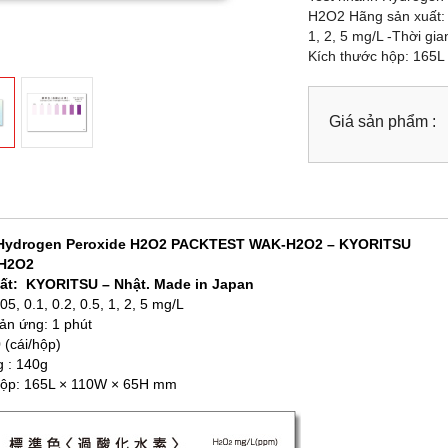
H2O2 Hãng sản xuất: 
1, 2, 5 mg/L -Thời gi
Kích thước hộp: 165
Giá sản phẩm :
 Hydrogen Peroxide H2O2 PACKTEST WAK-H2O2 – KYORITSU
H2O2
ất: KYORITSU – Nhật. Made in Japan
5, 0.1, 0.2, 0.5, 1, 2, 5 mg/L
ản ứng: 1 phút
 (cái/hộp)
 : 140g
hộp: 165L × 110W × 65H mm