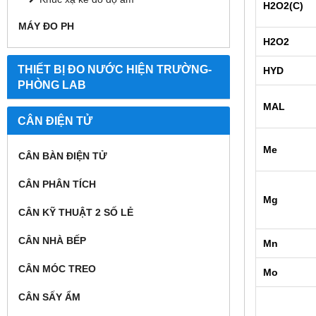
H2O2(C)
MÁY ĐO PH
H2O2
THIẾT BỊ ĐO NƯỚC HIỆN TRƯỜNG-
HYD
PHÒNG LAB
MAL
CÂN ĐIỆN TỬ
Me
CÂN BÀN ĐIỆN TỬ
CÂN PHÂN TÍCH
Mg
CÂN KỸ THUẬT 2 SỐ LẺ
CÂN NHÀ BẾP
Mn
CÂN MÓC TREO
Mo
CÂN SẤY ẨM