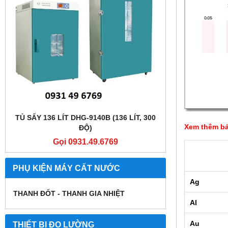
TỦ SẤY 136 LÍT DHG-9140B (136 LÍT, 300
TỦ SẤY 136 LÍT
Xem thêm bả
ĐỘ)
Gọi 0931.49.6769
Gọi
PHỤ KIỆN MÁY CẤT NƯỚC
Ag
THANH ĐỐT - THANH GIA NHIỆT
Al
Au
THIẾT BỊ ĐO LƯỜNG