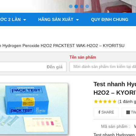
ƯỚC 2 LẦN
HÃNG SẢN XUẤT
QUY ĐỊNH CHUNG
nh Hydrogen Peroxide H2O2 PACKTEST WAK-H2O2 – KYORITSU
Tên sản phẩm
Test nhanh H
H2O2 – KYOR
(
1
đánh g
SHARE
TW
Mã sản phẩm :
Test nhanh Hydroge