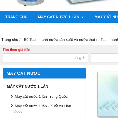
TRANG CHỦ
MÁY CẤT NƯỚC 1 LẦN
MÁY CẤT N
BƠM CHÂN KHÔNG
MÁY ĐO ĐỘ BÓNG
Trang chủ
Bộ Test nhanh nước sản xuất và nước thải
Test nha
Tìm theo giá tiền
MÁY CẤT NƯỚC
MÁY CẤT NƯỚC 1 LẦN
Máy cất nước 1 lần Trung Quốc
Máy cất nước 1 lần - Xuất xứ Hàn
Quốc