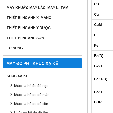
CS
MÁY KHUẤY, MÁY LẮC, MÁY LI TÂM
Cu
THIẾT BỊ NGÀNH XI MĂNG
CuM
THIẾT BỊ NGÀNH Y DƯỢC
F
THIẾT BỊ NGÀNH SƠN
Fe
LÒ NUNG
Fe(D)
MÁY ĐO PH - KHÚC XẠ KẾ
Fe2+
KHÚC XẠ KẾ
Fe2+(D)
khúc xạ kế đo độ ngọt
Fe3+
khúc xạ kế đo độ mặn
FOR
khúc xạ kế đo độ cồn
Khúc xạ kế đo độ ẩm