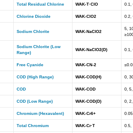
Total Residual Chlorine
WAK-T·ClO
0.1,
Chlorine Dioxide
WAK-ClO2
0.2,
5, 1
Sodium Chlorite
WAK-NaClO2
≥10
Sodium Chlorite (Low
WAK-NaClO2(D)
0.1,
Range)
Free Cyanide
WAK-CN-2
≤0.0
COD (High Range)
WAK-COD(H)
0, 3
COD
WAK-COD
0, 5
COD (Low Range)
WAK-COD(D)
0, 2
Chromium (Hexavalent)
WAK-Cr6+
0.05
Total Chromium
WAK-Cr·T
0.5,