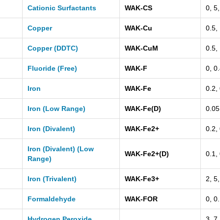
Cationic Surfactants
WAK-CS
0, 5
Copper
WAK-Cu
0.5,
Copper (DDTC)
WAK-CuM
0.5,
Fluoride (Free)
WAK-F
0, 0
Iron
WAK-Fe
0.2,
Iron (Low Range)
WAK-Fe(D)
0.05
Iron (Divalent)
WAK-Fe2+
0.2,
Iron (Divalent) (Low
WAK-Fe2+(D)
0.1,
Range)
Iron (Trivalent)
WAK-Fe3+
2, 5
Formaldehyde
WAK-FOR
0, 0
Hydrogen Peroxide
3, 7