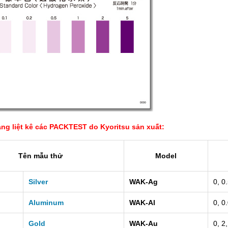
 DHG-9140B (136 LÍT, 300
TỦ SẤY 136 LÍT DHG-9140B (136 LÍ
ng liệt kê các PACKTEST do Kyoritsu sản xuất:
ĐỘ)
ĐỘ)
 0931.49.6769
Gọi 0931.49.6769
Tên mẫu thử
Model
Silver
WAK-Ag
0, 0
Aluminum
WAK-Al
0, 0
Gold
WAK-Au
0, 2