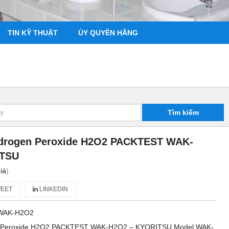
TIN KỸ THUẬT
ỦY QUYỀN HÃNG
Tìm kiếm
ydrogen Peroxide H2O2 PACKTEST WAK-
ITSU
iá
)
EET
LINKEDIN
WAK-H2O2
n Peroxide H2O2 PACKTEST WAK-H2O2 – KYORITSU Model WAK-