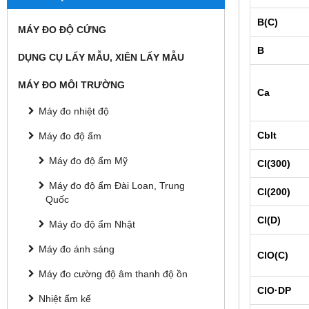
B(C)
MÁY ĐO ĐỘ CỨNG
B
DỤNG CỤ LẤY MẪU, XIÊN LẤY MẪU
MÁY ĐO MÔI TRƯỜNG
Ca
Máy đo nhiệt độ
Cblt
Máy đo độ ẩm
Máy đo độ ẩm Mỹ
Cl(300)
Máy đo độ ẩm Đài Loan, Trung
Cl(200)
Quốc
Cl(D)
Máy đo độ ẩm Nhật
Máy đo ánh sáng
ClO(C)
Máy đo cường độ âm thanh độ ồn
ClO·DP
Nhiệt ẩm kế