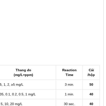
T, 300
Thang đo
Reaction
Cái
(mg/L=ppm)
Time
/hộp
.5, 1, 2, ≥5 mg/L
3 min.
50
.05, 0.1, 0.2, 0.5, 1 mg/L
1 min.
40
, 5, 10, 20 mg/L
30 sec.
40