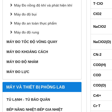
T·ClO
Máy Đo nồng độ khí và phát hiện khí
ClO2
Máy đo độ bụi
Máy đo an toàn thực phẩm
NaClO2
Máy đo độ rung
MÁY ĐO TỐC ĐỘ VÒNG QUAY
NaClO2(D)
MÁY ĐO KHOẢNG CÁCH
CN-2
MÁY ĐO ĐỘ NHÁM
COD(H)
MÁY ĐO LỰC
COD
COD(D)
MÁY VÀ THIẾT BỊ PHÒNG LAB
Cr6+
TỦ LẠNH - TỦ BẢO QUẢN
Cr·T
BẾP NÂNG NHIỆT-BẾP GIA NHIỆT