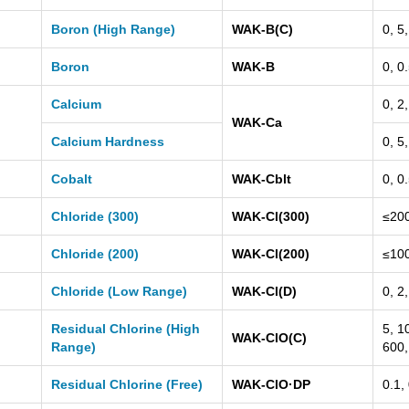
Boron (High Range)
WAK-B(C)
0, 5
Boron
WAK-B
0, 0
Calcium
0, 2
WAK-Ca
Calcium Hardness
0, 5
Cobalt
WAK-Cblt
0, 0
Chloride (300)
WAK-Cl(300)
≤200
Chloride (200)
WAK-Cl(200)
≤100
Chloride (Low Range)
WAK-Cl(D)
0, 2
Residual Chlorine (High
5, 1
WAK-ClO(C)
Range)
600,
Residual Chlorine (Free)
WAK-ClO·DP
0.1,