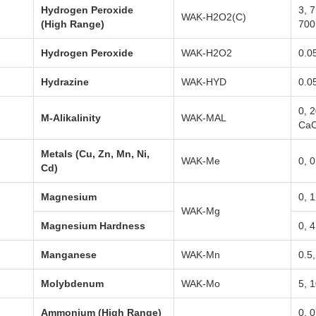
Hydrogen Peroxide
3, 7
WAK-H2O2(C)
(High Range)
700
Hydrogen Peroxide
WAK-H2O2
0.05
Hydrazine
WAK-HYD
0.05
0, 2
M-Alikalinity
WAK-MAL
Ca
Metals (Cu, Zn, Mn, Ni,
WAK-Me
0, 0
Cd)
Magnesium
0, 1
WAK-Mg
Magnesium Hardness
0, 4
Manganese
WAK-Mn
0.5,
Molybdenum
WAK-Mo
5, 
Ammonium (High Range)
0, 0