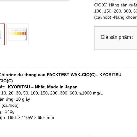
ClO(C) Hãng sản xuất
100, 150, 200, 300, 6
(cái/hộp) -Nặng khoả
Giá sản phẩm :
Chlorine
dư thang cao PACKTEST WAK-ClO(C)– KYORITSU
ClO(C)
ất: KYORITSU – Nhật. Made in Japan
 10, 20, 30, 50, 100, 150, 200, 300, 600, ≥1000 mg/L
ản ứng: 10 giây
 (cái/hộp)
 : 140g
hộp: 165L × 110W × 65H mm