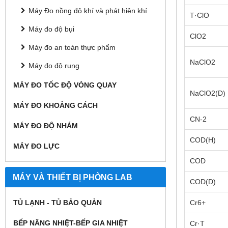
Máy Đo nồng độ khí và phát hiện khí
T·ClO
Máy đo độ bụi
ClO2
Máy đo an toàn thực phẩm
NaClO2
Máy đo độ rung
MÁY ĐO TỐC ĐỘ VÒNG QUAY
NaClO2(D)
MÁY ĐO KHOẢNG CÁCH
CN-2
MÁY ĐO ĐỘ NHÁM
COD(H)
MÁY ĐO LỰC
COD
MÁY VÀ THIẾT BỊ PHÒNG LAB
COD(D)
TỦ LẠNH - TỦ BẢO QUẢN
Cr6+
BẾP NÂNG NHIỆT-BẾP GIA NHIỆT
Cr·T