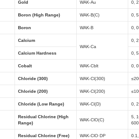
Gold
WAK-Au
0, 2
Boron (High Range)
WAK-B(C)
0, 
Boron
WAK-B
0, 0
Calcium
0, 2
WAK-Ca
Calcium Hardness
0, 
Cobalt
WAK-Cblt
0, 0
Chloride (300)
WAK-Cl(300)
≤20
Chloride (200)
WAK-Cl(200)
≤10
Chloride (Low Range)
WAK-Cl(D)
0, 2
Residual Chlorine (High
5, 1
WAK-ClO(C)
Range)
600
Residual Chlorine (Free)
WAK-ClO·DP
0.1,