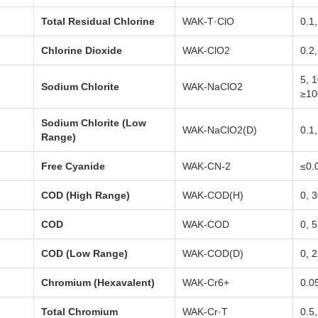
Total Residual Chlorine
WAK-T·ClO
0.1,
Chlorine Dioxide
WAK-ClO2
0.2,
5, 
Sodium Chlorite
WAK-NaClO2
≥10
Sodium Chlorite (Low
WAK-NaClO2(D)
0.1,
Range)
Free Cyanide
WAK-CN-2
≤0.0
COD (High Range)
WAK-COD(H)
0, 
COD
WAK-COD
0, 
COD (Low Range)
WAK-COD(D)
0, 2
Chromium (Hexavalent)
WAK-Cr6+
0.05
Total Chromium
WAK-Cr·T
0.5,