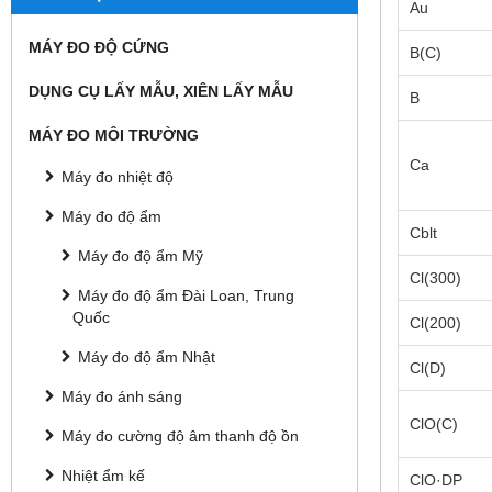
Au
MÁY ĐO ĐỘ CỨNG
B(C)
DỤNG CỤ LẤY MẪU, XIÊN LẤY MẪU
B
MÁY ĐO MÔI TRƯỜNG
Ca
Máy đo nhiệt độ
Máy đo độ ẩm
Cblt
Máy đo độ ẩm Mỹ
Cl(300)
Máy đo độ ẩm Đài Loan, Trung
Quốc
Cl(200)
Máy đo độ ẩm Nhật
Cl(D)
Máy đo ánh sáng
ClO(C)
Máy đo cường độ âm thanh độ ồn
Nhiệt ẩm kế
ClO·DP