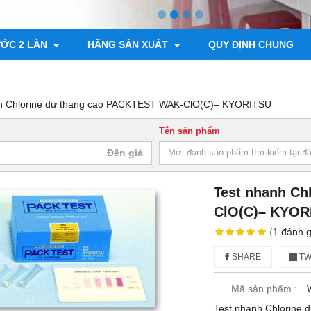
ƯỚC 2 LẦN
HÃNG SẢN XUẤT
QUY ĐỊNH CHUNG
nh Chlorine dư thang cao PACKTEST WAK-ClO(C)– KYORITSU
Tên sản phẩm
Test nhanh Ch
ClO(C)– KYOR
(
1
đánh g
SHARE
TW
Mã sản phẩm :
Test nhanh Chlorin