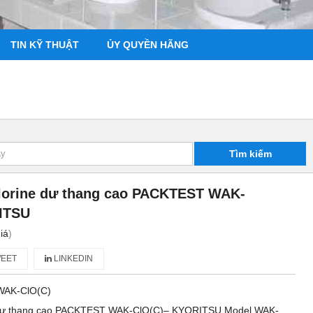
TIN KỸ THUẬT
ỦY QUYỀN HÃNG
Tìm kiếm
lorine dư thang cao PACKTEST WAK-
ITSU
iá
)
EET
LINKEDIN
WAK-ClO(C)
e dư thang cao PACKTEST WAK-ClO(C)– KYORITSU Model WAK-