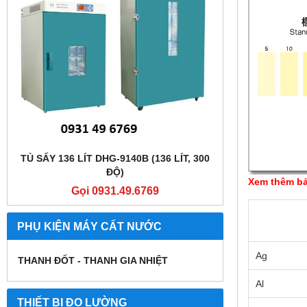
TỦ SẤY 136 LÍT DHG-9140B (136 LÍT, 300
TỦ SẤY 136 LÍT
ĐỘ)
Xem thêm bả
Gọi 0931.49.6769
Gọi
PHỤ KIỆN MÁY CẤT NƯỚC
Ag
THANH ĐỐT - THANH GIA NHIỆT
Al
THIẾT BỊ ĐO LƯỜNG