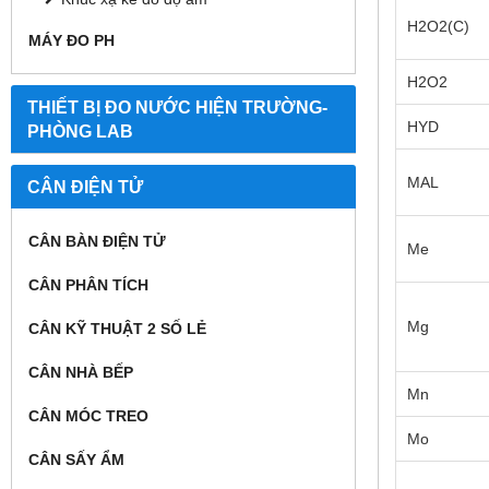
H2O2(C)
MÁY ĐO PH
H2O2
THIẾT BỊ ĐO NƯỚC HIỆN TRƯỜNG-
HYD
PHÒNG LAB
MAL
CÂN ĐIỆN TỬ
CÂN BÀN ĐIỆN TỬ
Me
CÂN PHÂN TÍCH
Mg
CÂN KỸ THUẬT 2 SỐ LẺ
CÂN NHÀ BẾP
Mn
CÂN MÓC TREO
Mo
CÂN SẤY ẨM