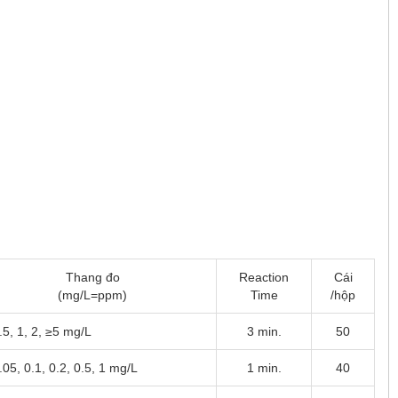
T, 300
Thang đo
Reaction
Cái
(mg/L=ppm)
Time
/hộp
.5, 1, 2, ≥5 mg/L
3 min.
50
.05, 0.1, 0.2, 0.5, 1 mg/L
1 min.
40