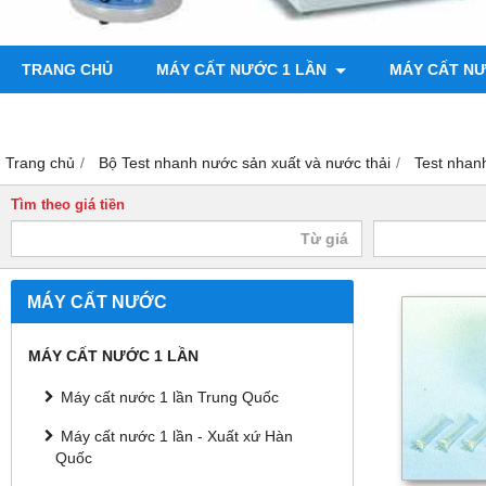
TRANG CHỦ
MÁY CẤT NƯỚC 1 LẦN
MÁY CẤT N
BƠM CHÂN KHÔNG
MÁY ĐO ĐỘ BÓNG
Trang chủ
Bộ Test nhanh nước sản xuất và nước thải
Test nha
Tìm theo giá tiền
MÁY CẤT NƯỚC
MÁY CẤT NƯỚC 1 LẦN
Máy cất nước 1 lần Trung Quốc
Máy cất nước 1 lần - Xuất xứ Hàn
Quốc