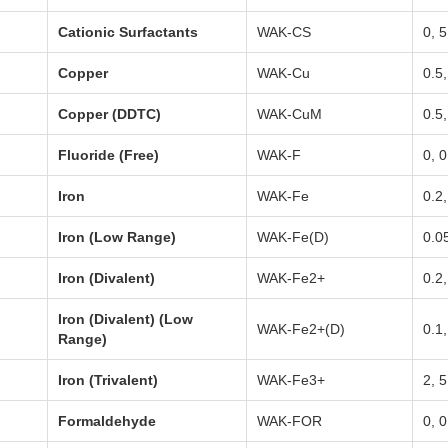
Cationic Surfactants
WAK-CS
0, 
Copper
WAK-Cu
0.5,
Copper (DDTC)
WAK-CuM
0.5,
Fluoride (Free)
WAK-F
0, 0
Iron
WAK-Fe
0.2,
Iron (Low Range)
WAK-Fe(D)
0.05
Iron (Divalent)
WAK-Fe2+
0.2,
Iron (Divalent) (Low
WAK-Fe2+(D)
0.1,
Range)
Iron (Trivalent)
WAK-Fe3+
2, 
Formaldehyde
WAK-FOR
0, 0