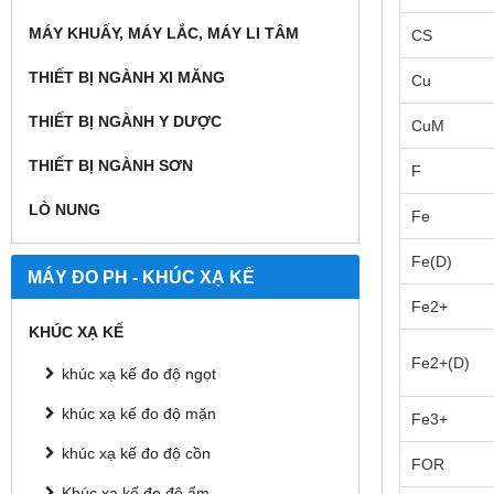
MÁY KHUẤY, MÁY LẮC, MÁY LI TÂM
CS
THIẾT BỊ NGÀNH XI MĂNG
Cu
THIẾT BỊ NGÀNH Y DƯỢC
CuM
THIẾT BỊ NGÀNH SƠN
F
LÒ NUNG
Fe
Fe(D)
MÁY ĐO PH - KHÚC XẠ KẾ
Fe2+
KHÚC XẠ KẾ
Fe2+(D)
khúc xạ kế đo độ ngọt
khúc xạ kế đo độ mặn
Fe3+
khúc xạ kế đo độ cồn
FOR
Khúc xạ kế đo độ ẩm