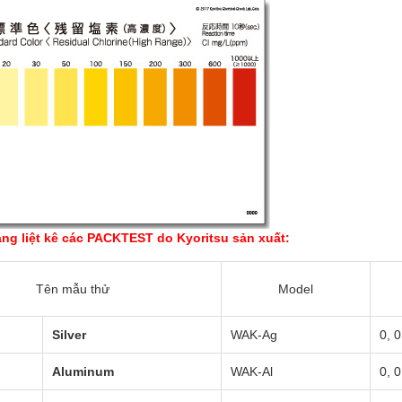
 DHG-9140B (136 LÍT, 300
TỦ SẤY 136 LÍT DHG-9140B (136 LÍ
ĐỘ)
ĐỘ)
ng liệt kê các PACKTEST do Kyoritsu sản xuất:
 0931.49.6769
Gọi 0931.49.6769
Tên mẫu thử
Model
Silver
WAK-Ag
0, 0
Aluminum
WAK-Al
0, 0