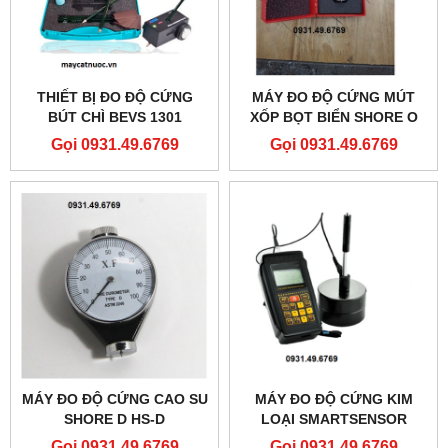
THIẾT BỊ ĐO ĐỘ CỨNG
MÁY ĐO ĐỘ CỨNG MÚT
BÚT CHÌ BEVS 1301
XỐP BỌT BIỂN SHORE O
HS-O
Gọi 0931.49.6769
Gọi 0931.49.6769
MÁY ĐO ĐỘ CỨNG CAO SU
MÁY ĐO ĐỘ CỨNG KIM
SHORE D HS-D
LOẠI SMARTSENSOR
AR936
Gọi 0931.49.6769
Gọi 0931.49.6769