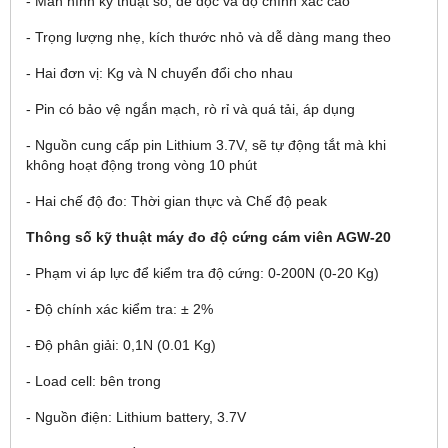
- Màn hình kỹ thuật số, dễ đọc và độ chính xác cao
- Trọng lượng nhẹ, kích thước nhỏ và dễ dàng mang theo
- Hai đơn vị: Kg và N chuyển đổi cho nhau
- Pin có bảo vệ ngắn mạch, rò rỉ và quá tải, áp dụng
- Nguồn cung cấp pin Lithium 3.7V, sẽ tự động tắt mà khi
không hoạt động trong vòng 10 phút
- Hai chế độ đo: Thời gian thực và Chế độ peak
Th
ông s
ố kỹ thuật
máy đo độ cứng cám viên AGW-20
- Phạm vi áp lực để kiểm tra độ cứng: 0-200N (0-20 Kg)
- Độ chính xác kiểm tra: ± 2%
- Độ phân giải: 0,1N (0.01 Kg)
- Load cell: bên trong
- Nguồn điện: Lithium battery, 3.7V