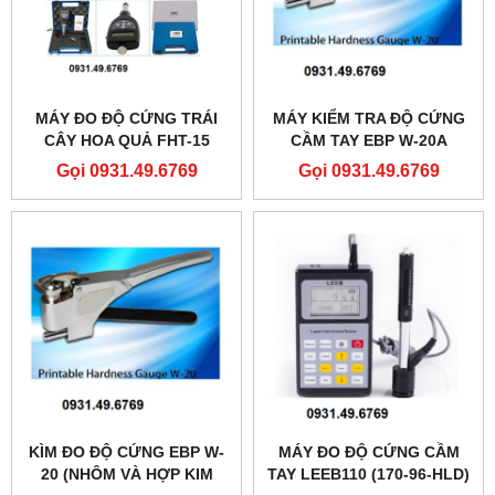
MÁY ĐO ĐỘ CỨNG TRÁI
MÁY KIỂM TRA ĐỘ CỨNG
CÂY HOA QUẢ FHT-15
CẦM TAY EBP W-20A
Gọi 0931.49.6769
Gọi 0931.49.6769
KÌM ĐO ĐỘ CỨNG EBP W-
MÁY ĐO ĐỘ CỨNG CẦM
20 (NHÔM VÀ HỢP KIM
TAY LEEB110 (170-96-HLD)