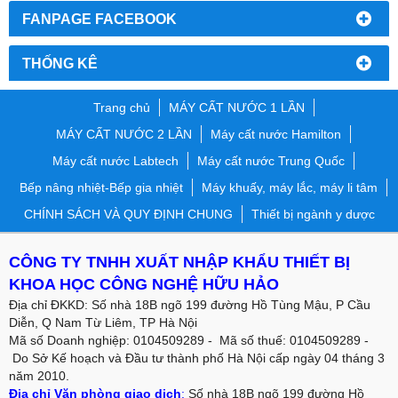
FANPAGE FACEBOOK
THỐNG KÊ
Trang chủ
MÁY CẤT NƯỚC 1 LẦN
MÁY CẤT NƯỚC 2 LẦN
Máy cất nước Hamilton
Máy cất nước Labtech
Máy cất nước Trung Quốc
Bếp nâng nhiệt-Bếp gia nhiệt
Máy khuấy, máy lắc, máy li tâm
CHÍNH SÁCH VÀ QUY ĐỊNH CHUNG
Thiết bị ngành y dược
CÔNG TY TNHH XUẤT NHẬP KHẨU THIẾT BỊ
KHOA HỌC CÔNG NGHỆ HỮU HẢO
Địa chỉ ĐKKD: Số nhà 18B ngõ 199 đường Hồ Tùng Mậu, P Cầu
Diễn, Q Nam Từ Liêm, TP Hà Nội
Mã số Doanh nghiệp: 0104509289 - Mã số thuế: 0104509289 -
Do Sở Kế hoạch và Đầu tư thành phố Hà Nội cấp ngày 04 tháng 3
năm 2010.
Địa chỉ Văn phòng giao dịch
:
Số nhà 18B ngõ 199 đường Hồ