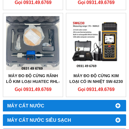
NHÔM)
Gọi 0931.49.6769
Gọi 0931.49.6769
MÁY ĐO ĐỘ CỨNG RÃNH
MÁY ĐO ĐỘ CỨNG KIM
LỖ KIM LOẠI HUATEC RHL-
LOẠI CÓ IN NHIỆT SW-6230
110DL
SNDWAY
Gọi 0931.49.6769
Gọi 0931.49.6769
MÁY CẤT NƯỚC
MÁY CẤT NƯỚC SIÊU SẠCH