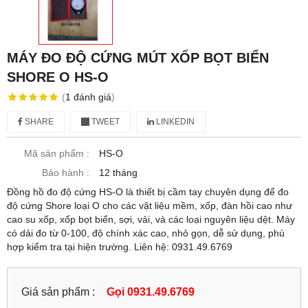
MÁY ĐO ĐỘ CỨNG MÚT XỐP BỌT BIỂN
SHORE O HS-O
(
1
đánh giá
)
SHARE
TWEET
LINKEDIN
Mã sản phẩm :
HS-O
Bảo hành :
12 tháng
Đồng hồ đo độ cứng HS-O là thiết bị cầm tay chuyên dụng để đo
độ cứng Shore loại O cho các vật liệu mềm, xốp, đàn hồi cao như
cao su xốp, xốp bọt biển, sợi, vải, và các loại nguyên liệu dệt. Máy
có dải đo từ 0-100, độ chính xác cao, nhỏ gọn, dễ sử dụng, phù
hợp kiểm tra tại hiện trường. Liên hệ: 0931.49.6769
Giá sản phẩm :
Gọi 0931.49.6769