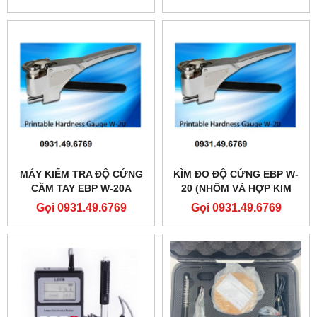
MÁY KIỂM TRA ĐỘ CỨNG
KÌM ĐO ĐỘ CỨNG EBP W-
CẦM TAY EBP W-20A
20 (NHÔM VÀ HỢP KIM
NHÔM)
Gọi 0931.49.6769
Gọi 0931.49.6769