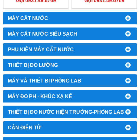
Gọi 0931.49.6769
Gọi 0931.49.6769
MÁY CẤT NƯỚC
MÁY CẤT NƯỚC SIÊU SẠCH
PHỤ KIỆN MÁY CẤT NƯỚC
THIẾT BỊ ĐO LƯỜNG
MÁY VÀ THIẾT BỊ PHÒNG LAB
MÁY ĐO PH - KHÚC XẠ KẾ
THIẾT BỊ ĐO NƯỚC HIỆN TRƯỜNG-PHÒNG LAB
CÂN ĐIỆN TỬ