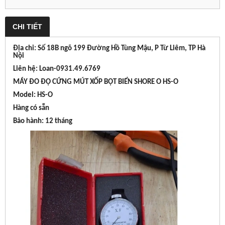
CHI TIẾT
Địa chỉ: Số 18B ngõ 199 Đường Hồ Tùng Mậu, P Từ Liêm, TP Hà
Nội
Liên hệ: Loan-0931.49.6769
MÁY ĐO ĐỘ CỨNG MÚT XỐP BỌT BIỂN SHORE O HS-O
Model: HS-O
Hàng có sẵn
Bảo hành: 12 tháng