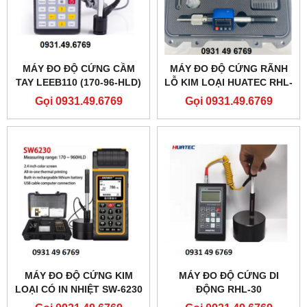
MÁY ĐO ĐỘ CỨNG CẦM
MÁY ĐO ĐỘ CỨNG RÃNH
TAY LEEB110 (170-96-HLD)
LỖ KIM LOẠI HUATEC RHL-
110DL
Gọi 0931.49.6769
Gọi 0931.49.6769
MÁY ĐO ĐỘ CỨNG KIM
MÁY ĐO ĐỘ CỨNG DI
LOẠI CÓ IN NHIỆT SW-6230
ĐỘNG RHL-30
SNDWAY