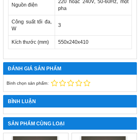
220 hoặc 240V, 50-60Hz, một
Nguồn điện
pha
Công suất tối đa,
3
W
Kích thước (mm)
550x240x410
ĐÁNH GIÁ SẢN PHẨM
Bình chọn sản phẩm:
BÌNH LUẬN
SẢN PHẨM CÙNG LOẠI