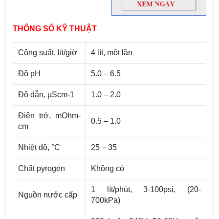
THÔNG SỐ KỸ THUẬT
Công suất, lít/giờ
4 lít, một lần
Độ pH
5.0 – 6.5
Độ dẫn, µScm-1
1.0 – 2.0
Điện trở, mOhm-
0.5 – 1.0
cm
Nhiệt độ, °C
25 – 35
Chất pyrogen
Không có
1 lít/phút, 3-100psi, (20-
Nguồn nước cấp
700kPa)