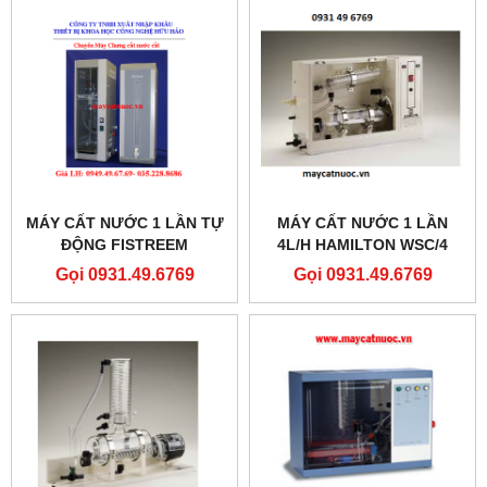
MÁY CẤT NƯỚC 1 LẦN TỰ
MÁY CẤT NƯỚC 1 LẦN
ĐỘNG FISTREEM
4L/H HAMILTON WSC/4
WCA004.MH1.4
Gọi 0931.49.6769
Gọi 0931.49.6769