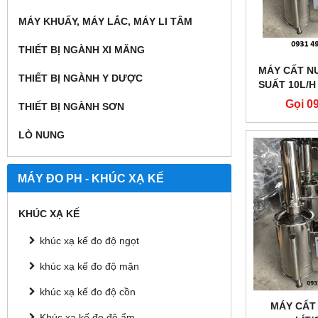
MÁY KHUẤY, MÁY LẮC, MÁY LI TÂM
THIẾT BỊ NGÀNH XI MĂNG
MÁY CẤT N
THIẾT BỊ NGÀNH Y DƯỢC
SUẤT 10L/H
Gọi 0
THIẾT BỊ NGÀNH SƠN
LÒ NUNG
MÁY ĐO PH - KHÚC XẠ KẾ
KHÚC XẠ KẾ
khúc xạ kế đo độ ngọt
khúc xạ kế đo độ mặn
khúc xạ kế đo độ cồn
MÁY CẤT
Khúc xạ kế đo độ ẩm