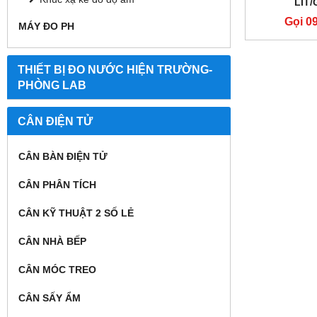
LÍT/
Gọi 0
MÁY ĐO PH
THIẾT BỊ ĐO NƯỚC HIỆN TRƯỜNG-
PHÒNG LAB
CÂN ĐIỆN TỬ
CÂN BÀN ĐIỆN TỬ
CÂN PHÂN TÍCH
CÂN KỸ THUẬT 2 SỐ LẺ
CÂN NHÀ BẾP
CÂN MÓC TREO
CÂN SẤY ẨM