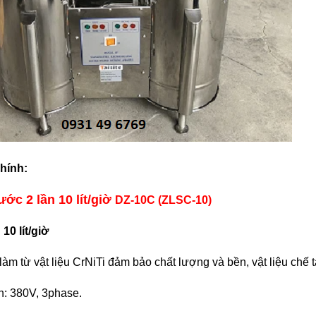
hính:
ớc 2 lần 10 lít/giờ
DZ-10C (ZLSC-10)
:
10 lít/giờ
làm từ vật liệu CrNiTi đảm bảo chất lượng và bền, vật liệu chế t
n: 380V, 3phase.