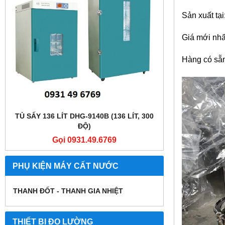
Sản xuất tạ
Giá mới nhấ
Hàng có sẵn
TỦ SẤY 136 LÍT DHG-9140B (136 LÍT, 300
TỦ SẤY 136 LÍT
ĐỘ)
Gọi 0931.49.6769
Gọi
PHỤ KIỆN MÁY CẤT NƯỚC
THANH ĐỐT - THANH GIA NHIỆT
THIẾT BỊ ĐO LƯỜNG