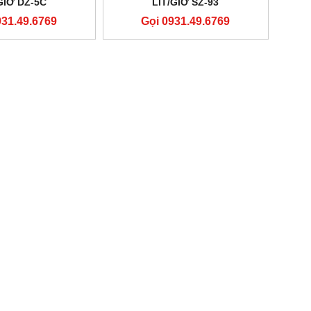
GIỜ DZ-5C
LÍT/GIỜ SZ-93
931.49.6769
Gọi 0931.49.6769