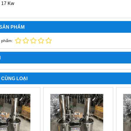
: 17 Kw
 SẢN PHẨM
n phẩm:
N
 CÙNG LOẠI