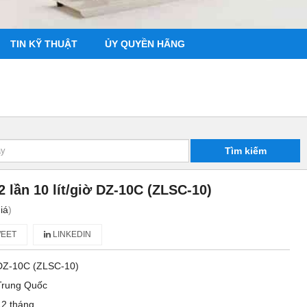
TIN KỸ THUẬT
ỦY QUYỀN HÃNG
Tìm kiếm
 lần 10 lít/giờ DZ-10C (ZLSC-10)
iá
)
EET
LINKEDIN
DZ-10C (ZLSC-10)
Trung Quốc
12 tháng