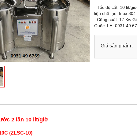
- Tốc độ cất: 10 lít/g
liệu chế tạo: Inox 304
- Công suất: 17 Kw G
Quốc. LH: 0931.49.67
Giá sản phẩm :
ớc 2 lần 10 lít/giờ
10C (ZLSC-10)