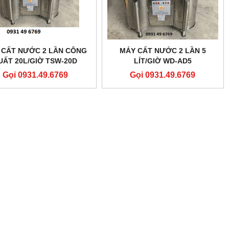
 CẤT NƯỚC 2 LẦN CÔNG
MÁY CẤT NƯỚC 2 LẦN 5
UẤT 20L/GIỜ TSW-20D
LÍT/GIỜ WD-AD5
Gọi 0931.49.6769
Gọi 0931.49.6769