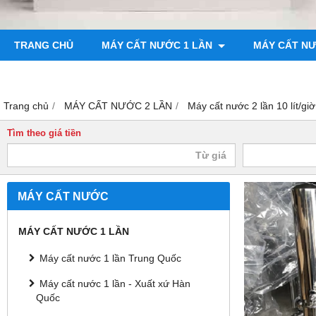
TRANG CHỦ
MÁY CẤT NƯỚC 1 LẦN
MÁY CẤT N
BƠM CHÂN KHÔNG
MÁY ĐO ĐỘ BÓNG
Trang chủ
MÁY CẤT NƯỚC 2 LẦN
Máy cất nước 2 lần 10 lít/g
Tìm theo giá tiền
MÁY CẤT NƯỚC
MÁY CẤT NƯỚC 1 LẦN
Máy cất nước 1 lần Trung Quốc
Máy cất nước 1 lần - Xuất xứ Hàn
Quốc