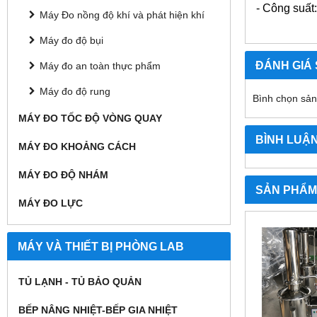
- Công suất
Máy Đo nồng độ khí và phát hiện khí
Máy đo độ bụi
ĐÁNH GIÁ
Máy đo an toàn thực phẩm
Máy đo độ rung
Bình chọn sả
MÁY ĐO TỐC ĐỘ VÒNG QUAY
BÌNH LUẬ
MÁY ĐO KHOẢNG CÁCH
MÁY ĐO ĐỘ NHÁM
SẢN PHẨM
MÁY ĐO LỰC
MÁY VÀ THIẾT BỊ PHÒNG LAB
TỦ LẠNH - TỦ BẢO QUẢN
BẾP NÂNG NHIỆT-BẾP GIA NHIỆT