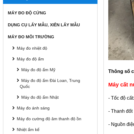
MÁY ĐO ĐỘ CỨNG
DỤNG CỤ LẤY MẪU, XIÊN LẤY MẪU
MÁY ĐO MÔI TRƯỜNG
Máy đo nhiệt độ
Máy đo độ ẩm
Máy đo độ ẩm Mỹ
Thông số c
Máy đo độ ẩm Đài Loan, Trung
Máy cất nư
Quốc
Máy đo độ ẩm Nhật
- Tốc độ cất
Máy đo ánh sáng
- Thanh đốt 
Máy đo cường độ âm thanh độ ồn
- Nguồn điệ
Nhiệt ẩm kế