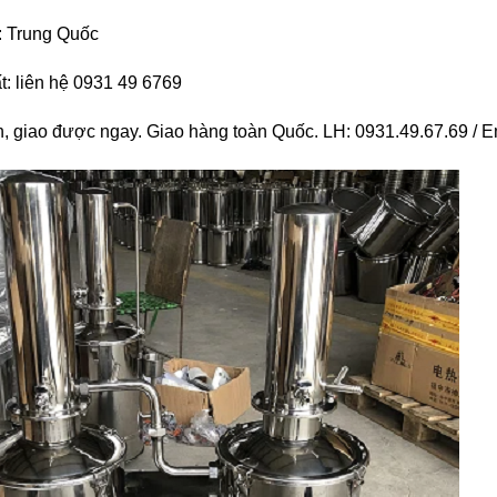
i: Trung Quốc
t: liên hệ 0931 49 6769
, giao được ngay. Giao hàng toàn Quốc. LH: 0931.49.67.69 /
E
 DHG-9140B (136 LÍT, 300
TỦ SẤY 136 LÍT DHG-9140B (136 LÍ
ĐỘ)
ĐỘ)
 0931.49.6769
Gọi 0931.49.6769