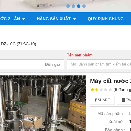
ƯỚC 2 LẦN
HÃNG SẢN XUẤT
QUY ĐỊNH CHUNG
iờ DZ-10C (ZLSC-10)
Tên sản phẩm
Máy cất nước 2
(
6
đánh g
SHARE
TW
Mã sản phẩm :
Xuất xứ :
Bảo hành :