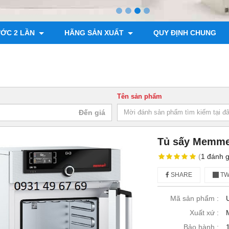
ƯỚC 2 LẦN
HÃNG SẢN XUẤT
QUY ĐỊNH CHUNG
Tên sản phẩm
Tủ sấy Memme
(
1
đánh g
SHARE
TW
Mã sản phẩm :
Xuất xứ :
Bảo hành :