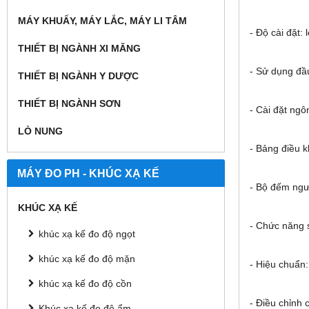
MÁY KHUẤY, MÁY LẮC, MÁY LI TÂM
- Độ cài đặt:
THIẾT BỊ NGÀNH XI MĂNG
- Sử dụng đầ
THIẾT BỊ NGÀNH Y DƯỢC
THIẾT BỊ NGÀNH SƠN
- Cài đặt ng
LÒ NUNG
- Bảng điều k
MÁY ĐO PH - KHÚC XẠ KẾ
- Bộ đếm ngượ
KHÚC XẠ KẾ
- Chức năng s
khúc xạ kế đo độ ngọt
khúc xạ kế đo độ mặn
- Hiệu chuẩn:
khúc xạ kế đo độ cồn
- Điều chỉnh c
Khúc xạ kế đo độ ẩm