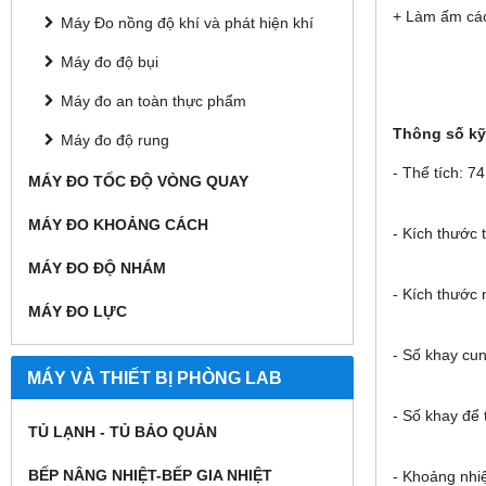
+ Làm ấm các
Máy Đo nồng độ khí và phát hiện khí
Máy đo độ bụi
Máy đo an toàn thực phẩm
Thông số kỹ 
Máy đo độ rung
- Thể tích: 74
MÁY ĐO TỐC ĐỘ VÒNG QUAY
MÁY ĐO KHOẢNG CÁCH
- Kích thước
MÁY ĐO ĐỘ NHÁM
- Kích thước
MÁY ĐO LỰC
- Số khay cu
MÁY VÀ THIẾT BỊ PHÒNG LAB
- Số khay để 
TỦ LẠNH - TỦ BẢO QUẢN
BẾP NÂNG NHIỆT-BẾP GIA NHIỆT
- Khoảng nhiệ