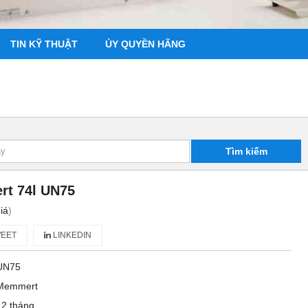
TIN KỸ THUẬT
ỦY QUYỀN HÃNG
Tìm kiếm
rt 74l UN75
iá
)
EET
LINKEDIN
UN75
Memmert
12 tháng