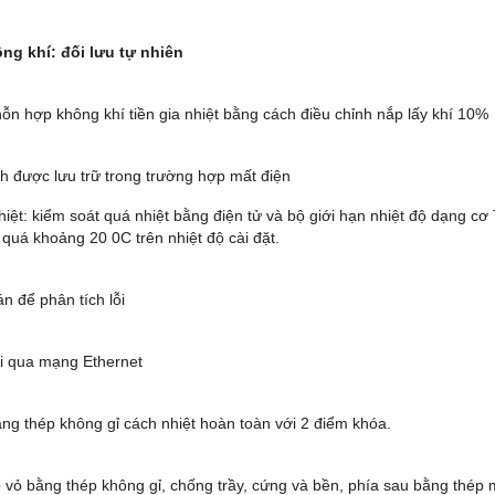
ông khí: đối lưu tự nhiên
hỗn hợp không khí tiền gia nhiệt bằng cách điều chỉnh nắp lấy khí 10%
nh được lưu trữ trong trường hợp mất điện
hiệt: kiểm soát quá nhiệt bằng điện tử và bộ giới hạn nhiệt độ dạng cơ
 quá khoảng 20 0C trên nhiệt độ cài đặt.
n để phân tích lỗi
ối qua mạng Ethernet
ằng thép không gỉ cách nhiệt hoàn toàn với 2 điểm khóa.
p vỏ bằng thép không gỉ, chống trầy, cứng và bền, phía sau bằng thé