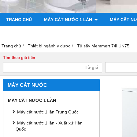
TRANG CHỦ
MÁY CẤT NƯỚC 1 LẦN
MÁY CẤT N
BƠM CHÂN KHÔNG
MÁY ĐO ĐỘ BÓNG
Trang chủ
Thiết bị ngành y dược
Tủ sấy Memmert 74l UN75
Tìm theo giá tiền
MÁY CẤT NƯỚC
MÁY CẤT NƯỚC 1 LẦN
Máy cất nước 1 lần Trung Quốc
Máy cất nước 1 lần - Xuất xứ Hàn
Quốc