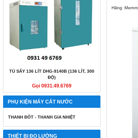
Hãng: Memme
TỦ SẤY 136 LÍT DHG-9140B (136 LÍT, 300
TỦ SẤY 136 LÍT
ĐỘ)
Gọi 0931.49.6769
Gọi
PHỤ KIỆN MÁY CẤT NƯỚC
THANH ĐỐT - THANH GIA NHIỆT
THIẾT BỊ ĐO LƯỜNG