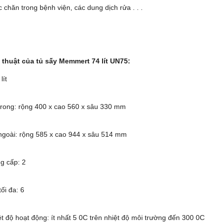
 chăn trong bệnh viện, các dung dịch rửa . . .
thuật của tủ sấy Memmert 74 lít UN75:
 lít
 trong: rộng 400 x cao 560 x sâu 330 mm
 ngoài: rộng 585 x cao 944 x sâu 514 mm
ng cấp: 2
tối đa: 6
t độ hoạt động: ít nhất 5 0C trên nhiệt độ môi trường đến 300 0C