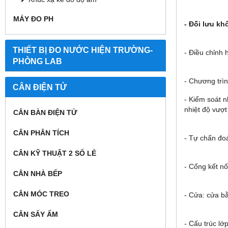
MÁY ĐO PH
- Đối lưu kh
THIẾT BỊ ĐO NƯỚC HIỆN TRƯỜNG-
- Điều chỉnh 
PHÒNG LAB
- Chương trì
CÂN ĐIỆN TỬ
- Kiểm soát n
nhiệt độ vượt
CÂN BÀN ĐIỆN TỬ
CÂN PHÂN TÍCH
- Tự chẩn đoá
CÂN KỸ THUẬT 2 SỐ LẺ
- Cổng kết n
CÂN NHÀ BẾP
CÂN MÓC TREO
- Cửa: cửa b
CÂN SẤY ẨM
- Cấu trúc lớ