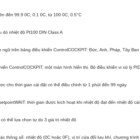
 lên đến 99.9 0C; 0.1 0C, từ 100 0C; 0.5°C
u dò nhiệt độ Pt100 DIN Class A
ôn ngữ trên bảng điều khiển ControlCOCKPIT: Đức, Anh, Pháp, Tây Ba
hiển ControlCOCKPIT: một màn hình hiển thị. Bộ điều khiển vi xử lý P
c cho thời gian cài đặt có thể điều chỉnh từ 1 phút đến 99 ngày.
etpointWAIT: thời gian được kích hoạt khi nhiệt độ đạt đến nhiệt độ cà
 có thể lựa chọn tự do 3 giá trị nhiệt độ
ác thông số: nhiệt độ (0C hoặc 0F), vị trí cửa đối lưu khí, chương trình 