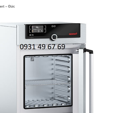
rt – Đức
 DHG-9140B (136 LÍT, 300
TỦ SẤY 136 LÍT DHG-9140B (136 LÍ
ĐỘ)
ĐỘ)
 0931.49.6769
Gọi 0931.49.6769