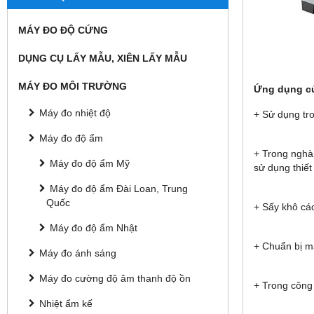
MÁY ĐO ĐỘ CỨNG
DỤNG CỤ LẤY MẪU, XIÊN LẤY MẪU
MÁY ĐO MÔI TRƯỜNG
Ứng dụng củ
Máy đo nhiệt độ
+ Sử dụng tr
Máy đo độ ẩm
+ Trong nghà
Máy đo độ ẩm Mỹ
sử dụng thiết
Máy đo độ ẩm Đài Loan, Trung
Quốc
+ Sấy khô cá
Máy đo độ ẩm Nhật
+ Chuẩn bị m
Máy đo ánh sáng
Máy đo cường độ âm thanh độ ồn
+ Trong công
Nhiệt ẩm kế