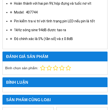
Hoàn thành với hai pin 9V, hộp đựng và tuốc nơ vít
Model: 407744
Pin kiểm tra vị trí với tình trạng pin LED nếu pin là tốt
1kHz sóng sine 94dB được tạo ra
Độ chính xác là 5% (tần số) và ± 0.8dB
ĐÁNH GIÁ SẢN PHẨM
Bình chọn sản phẩm:
BÌNH LUẬN
SẢN PHẨM CÙNG LOẠI