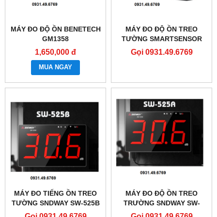
MÁY ĐO ĐỘ ỒN BENETECH
MÁY ĐO ĐỘ ỒN TREO
GM1358
TƯỜNG SMARTSENSOR
AR884A
1,650,000 đ
Gọi 0931.49.6769
MUA NGAY
MÁY ĐO TIẾNG ỒN TREO
MÁY ĐO ĐỘ ỒN TREO
TƯỜNG SNDWAY SW-525B
TRƯỜNG SNDWAY SW-
CÓ LƯU VÀ XUẤT DỮ LIỆU
525A
Gọi 0931.49.6769
Gọi 0931.49.6769