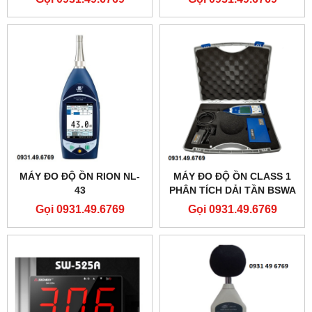
MÁY ĐO ĐỘ ỒN RION NL-
MÁY ĐO ĐỘ ỒN CLASS 1
43
PHÂN TÍCH DẢI TẦN BSWA
308
Gọi 0931.49.6769
Gọi 0931.49.6769