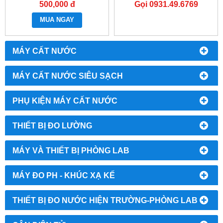
AS804
500,000 đ
Gọi 0931.49.6769
MUA NGAY
MÁY CẤT NƯỚC
MÁY CẤT NƯỚC SIÊU SẠCH
PHỤ KIỆN MÁY CẤT NƯỚC
THIẾT BỊ ĐO LƯỜNG
MÁY VÀ THIẾT BỊ PHÒNG LAB
MÁY ĐO PH - KHÚC XẠ KẾ
THIẾT BỊ ĐO NƯỚC HIỆN TRƯỜNG-PHÒNG LAB