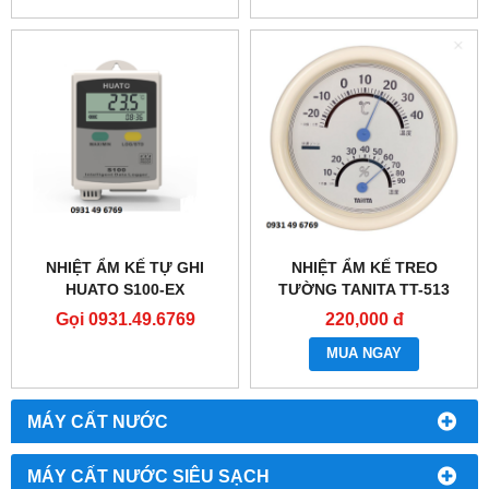
NHIỆT ẨM KẾ TỰ GHI
NHIỆT ẨM KẾ TREO
HUATO S100-EX
TƯỜNG TANITA TT-513
Gọi 0931.49.6769
220,000 đ
MUA NGAY
MÁY CẤT NƯỚC
MÁY CẤT NƯỚC SIÊU SẠCH