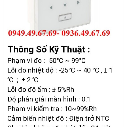
Thông Số Kỹ Thuật :
Phạm vi đo : -50°C ~ 99°C
Lỗi đo nhiệt độ : -25°C ~ 40 °C , ± 1
℃ ; ± 2 ℃
Lỗi đo độ ẩm : ± 5%Rh
Độ phân giải màn hình : 0.1
Phạm vi kiểm tra : 10~99%Rh
Cảm biến nhiệt độ : Điện trở NTC