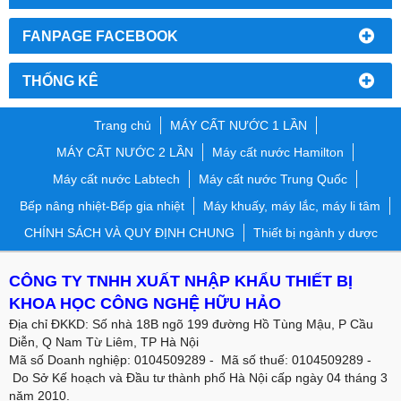
FANPAGE FACEBOOK
THỐNG KÊ
Trang chủ
MÁY CẤT NƯỚC 1 LẦN
MÁY CẤT NƯỚC 2 LẦN
Máy cất nước Hamilton
Máy cất nước Labtech
Máy cất nước Trung Quốc
Bếp nâng nhiệt-Bếp gia nhiệt
Máy khuấy, máy lắc, máy li tâm
CHÍNH SÁCH VÀ QUY ĐỊNH CHUNG
Thiết bị ngành y dược
CÔNG TY TNHH XUẤT NHẬP KHẨU THIẾT BỊ
KHOA HỌC CÔNG NGHỆ HỮU HẢO
Địa chỉ ĐKKD: Số nhà 18B ngõ 199 đường Hồ Tùng Mậu, P Cầu
Diễn, Q Nam Từ Liêm, TP Hà Nội
Mã số Doanh nghiệp: 0104509289 - Mã số thuế: 0104509289 -
Do Sở Kế hoạch và Đầu tư thành phố Hà Nội cấp ngày 04 tháng 3
năm 2010.