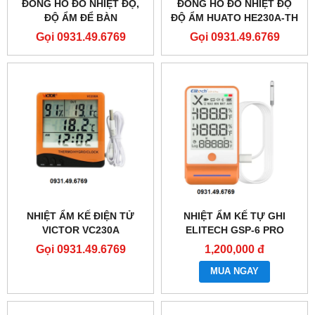
ĐỒNG HỒ ĐO NHIỆT ĐỘ,
ĐỒNG HỒ ĐO NHIỆT ĐỘ
ĐỘ ẨM ĐỂ BÀN
ĐỘ ẨM HUATO HE230A-TH
SMARTSENSOR AR867
(CẢM BIẾN TRONG)
Gọi 0931.49.6769
Gọi 0931.49.6769
NHIỆT ẨM KẾ ĐIỆN TỬ
NHIỆT ẨM KẾ TỰ GHI
VICTOR VC230A
ELITECH GSP-6 PRO
Gọi 0931.49.6769
1,200,000 đ
MUA NGAY