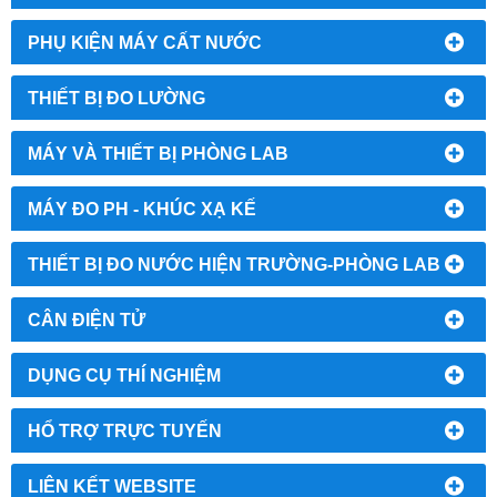
PHỤ KIỆN MÁY CẤT NƯỚC
THIẾT BỊ ĐO LƯỜNG
MÁY VÀ THIẾT BỊ PHÒNG LAB
MÁY ĐO PH - KHÚC XẠ KẾ
THIẾT BỊ ĐO NƯỚC HIỆN TRƯỜNG-PHÒNG LAB
CÂN ĐIỆN TỬ
DỤNG CỤ THÍ NGHIỆM
HỔ TRỢ TRỰC TUYẾN
LIÊN KẾT WEBSITE