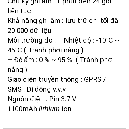
Chu kỳ ghi âm : 1 phút đến 24 giờ
liên tục
Khả năng ghi âm : lưu trữ ghi tối đã
20.000 dữ liệu
Môi trường đo : – Nhiệt độ : -10°C ~
45°C ( Tránh phơi nắng )
– Độ ẩm : 0 % ~ 95 % ( Tránh phơi
nắng )
Giao diện truyền thông : GPRS /
SMS . Di động v.v.v
Nguồn điện : Pin 3.7 V
1100mAh
lithium
-ion