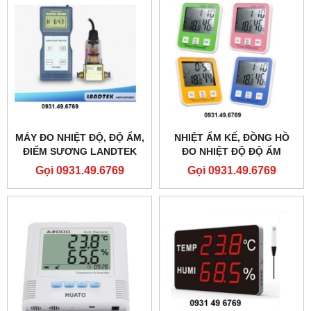
MÁY ĐO NHIỆT ĐỘ, ĐỘ ẨM,
NHIỆT ẨM KẾ, ĐỒNG HỒ
ĐIỂM SƯƠNG LANDTEK
ĐO NHIỆT ĐỘ ĐỘ ẨM
HT-6292
DC107
Gọi 0931.49.6769
Gọi 0931.49.6769