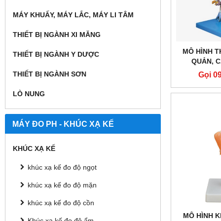
MÁY KHUẤY, MÁY LẮC, MÁY LI TÂM
THIẾT BỊ NGÀNH XI MĂNG
MÔ HÌNH T
THIẾT BỊ NGÀNH Y DƯỢC
QUẢN, 
HONGLI
THIẾT BỊ NGÀNH SƠN
Gọi 0
LÒ NUNG
MÁY ĐO PH - KHÚC XẠ KẾ
KHÚC XẠ KẾ
khúc xạ kế đo độ ngọt
khúc xạ kế đo độ mặn
khúc xạ kế đo độ cồn
MÔ HÌNH 
Khúc xạ kế đo độ ẩm