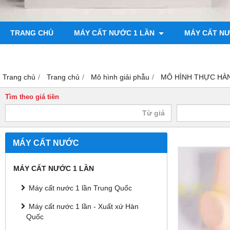
TRANG CHỦ
MÁY CẤT NƯỚC 1 LẦN
MÁY CẤT N
BƠM CHÂN KHÔNG
MÁY ĐO ĐỘ BÓNG
Trang chủ
Trang chủ
Mô hình giải phẫu
MÔ HÌNH THỰC HÀ
Tìm theo giá tiền
MÁY CẤT NƯỚC
MÁY CẤT NƯỚC 1 LẦN
Máy cất nước 1 lần Trung Quốc
Máy cất nước 1 lần - Xuất xứ Hàn
Quốc