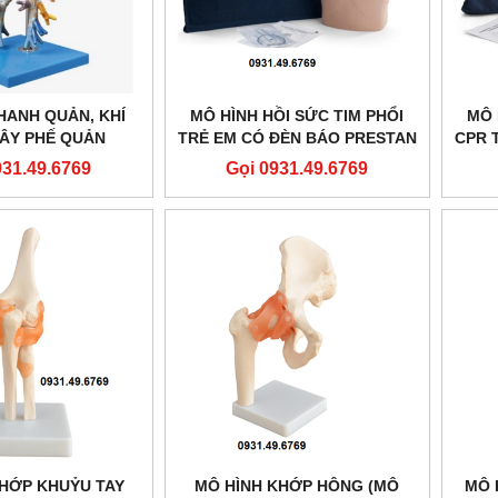
HANH QUẢN, KHÍ
MÔ HÌNH HỒI SỨC TIM PHỔI
MÔ 
CÂY PHẾ QUẢN
TRẺ EM CÓ ĐÈN BÁO PRESTAN
CPR 
AN GD/A13006
PP-CM-100M-MS
PR
931.49.6769
Gọi 0931.49.6769
KHỚP KHUỶU TAY
MÔ HÌNH KHỚP HÔNG (MÔ
MÔ 