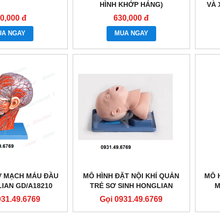
HÌNH KHỚP HÁNG)
VÀ
0,000 đ
630,000 đ
UA NGAY
MUA NGAY
Ơ MẠCH MÁU ĐẦU
MÔ HÌNH ĐẶT NỘI KHÍ QUẢN
MÔ 
IAN GD/A18210
TRẺ SƠ SINH HONGLIAN
M
GD/J10
931.49.6769
Gọi 0931.49.6769