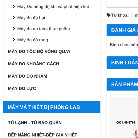
Máy Đo nồng độ khí và phát hiện khí
Từ khóa:
m
Máy đo độ bụi
Máy đo an toàn thực phẩm
ĐÁNH GIÁ
Máy đo độ rung
Bình chọn sả
MÁY ĐO TỐC ĐỘ VÒNG QUAY
BÌNH LUẬ
MÁY ĐO KHOẢNG CÁCH
MÁY ĐO ĐỘ NHÁM
SẢN PHẨM
MÁY ĐO LỰC
MÁY VÀ THIẾT BỊ PHÒNG LAB
TỦ LẠNH - TỦ BẢO QUẢN
BẾP NÂNG NHIỆT-BẾP GIA NHIỆT