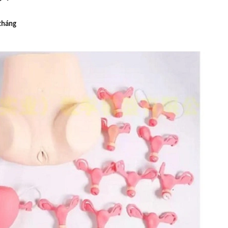
tháng
 DHG-9140B (136 LÍT, 300
TỦ SẤY 136 LÍT DHG-9140B (136 LÍ
ĐỘ)
ĐỘ)
 0931.49.6769
Gọi 0931.49.6769