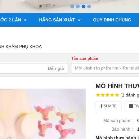
ƯỚC 2 LẦN
HÃNG SẢN XUẤT
QUY ĐỊNH CHUNG
NH KHÁM PHỤ KHOA
Tên sản phẩm
MÔ HÌNH THỰ
(
1
đánh g
SHARE
TW
Mã sản phẩm :
Bảo hành :
Mô hình thực hành