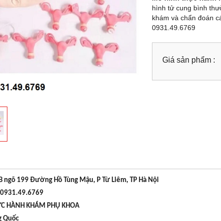
hình tử cung bình th
khám và chẩn đoán các
0931.49.6769
Giá sản phẩm :
8B ngõ 199 Đường Hồ Tùng Mậu, P Từ Liêm, TP Hà Nội
n-0931.49.6769
ỰC HÀNH KHÁM PHỤ KHOA
g Quốc