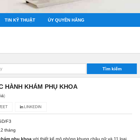
TIN KỸ THUẬT
ỦY QUYỀN HÃNG
Tìm kiếm
C HÀNH KHÁM PHỤ KHOA
iá
)
EET
LINKEDIN
GD/F3
12 tháng
 khám phụ khoa
với thiết kế mô phỏng khung chậu nữ và 11 loại