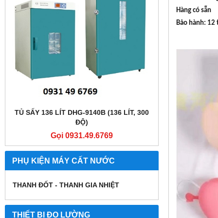
Hàng có sẵn
Bảo hành: 12 
TỦ SẤY 136 LÍT DHG-9140B (136 LÍT, 300
TỦ SẤY 136 LÍT
ĐỘ)
Gọi 0931.49.6769
Gọi
PHỤ KIỆN MÁY CẤT NƯỚC
THANH ĐỐT - THANH GIA NHIỆT
THIẾT BỊ ĐO LƯỜNG