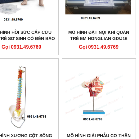
HÌNH HỒI SỨC CẤP CỨU
MÔ HÌNH ĐẶT NỘI KHÍ QUẢN
TRẺ SƠ SINH CÓ ĐÈN BÁO
TRẺ EM HONGLIAN GD/J16
ESTAN PP-IM-100M-MS
Gọi 0931.49.6769
Gọi 0931.49.6769
HÌNH XƯƠNG CỘT SỐNG
MÔ HÌNH GIẢI PHẪU CƠ THẦN