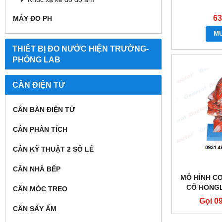
63
MÁY ĐO PH
M
THIẾT BỊ ĐO NƯỚC HIỆN TRƯỜNG-
PHÒNG LAB
CÂN ĐIỆN TỬ
CÂN BÀN ĐIỆN TỬ
CÂN PHÂN TÍCH
CÂN KỸ THUẬT 2 SỐ LẺ
CÂN NHÀ BẾP
MÔ HÌNH C
CỔ HONGL
CÂN MÓC TREO
Gọi 0
CÂN SẤY ẨM