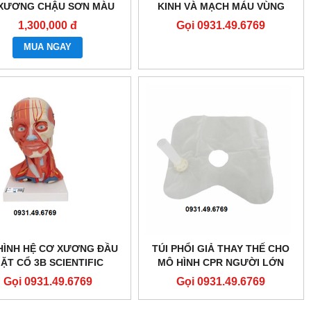
 XƯƠNG CHẬU SƠN MÀU
KINH VÀ MẠCH MÁU VÙNG
83CM
MẶT HONGLIAN GD/A18109
1,300,000 đ
Gọi 0931.49.6769
MUA NGAY
HÌNH HỆ CƠ XƯƠNG ĐẦU
TÚI PHỔI GIẢ THAY THẾ CHO
ẶT CỔ 3B SCIENTIFIC
MÔ HÌNH CPR NGƯỜI LỚN
1000214
Gọi 0931.49.6769
Gọi 0931.49.6769