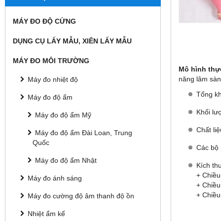
MÁY ĐO ĐỘ CỨNG
DỤNG CỤ LẤY MẪU, XIÊN LẤY MẪU
MÁY ĐO MÔI TRƯỜNG
Mô hình th
năng lâm sàn
Máy đo nhiệt độ
Tổng kh
Máy đo độ ẩm
Khối lư
Máy đo độ ẩm Mỹ
Chất li
Máy đo độ ẩm Đài Loan, Trung
Quốc
Các bộ 
Máy đo độ ẩm Nhật
Kích th
+ Chiều
Máy đo ánh sáng
+ Chiều
+ Chiều
Máy đo cường độ âm thanh độ ồn
Nhiệt ẩm kế