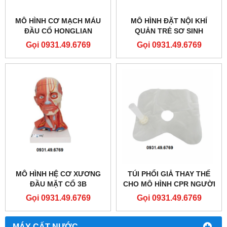
MÔ HÌNH CƠ MẠCH MÁU
MÔ HÌNH ĐẶT NỘI KHÍ
ĐẦU CỔ HONGLIAN
QUẢN TRẺ SƠ SINH
GD/A18210
HONGLIAN GD/J10
Gọi 0931.49.6769
Gọi 0931.49.6769
MÔ HÌNH HỆ CƠ XƯƠNG
TÚI PHỔI GIẢ THAY THẾ
ĐẦU MẶT CỔ 3B
CHO MÔ HÌNH CPR NGƯỜI
SCIENTIFIC 1000214
LỚN
Gọi 0931.49.6769
Gọi 0931.49.6769
MÁY CẤT NƯỚC