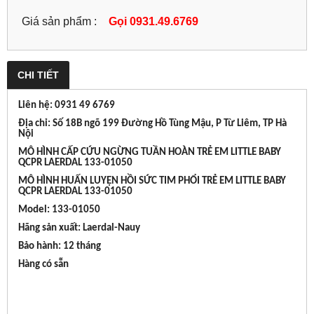
Giá sản phẩm :
Gọi 0931.49.6769
CHI TIẾT
Liên hệ: 0931 49 6769
Địa chỉ: Số 18B ngõ 199 Đường Hồ Tùng Mậu, P Từ Liêm, TP Hà
Nội
MÔ HÌNH CẤP CỨU NGỪNG TUẦN HOÀN TRẺ EM LITTLE BABY
QCPR LAERDAL 133-01050
MÔ HÌNH HUẤN LUYỆN HỒI SỨC TIM PHỔI TRẺ EM LITTLE BABY
QCPR LAERDAL 133-01050
Model: 133-01050
Hãng sản xuất: Laerdal-Nauy
Bảo hành: 12 tháng
Hàng có sẵn