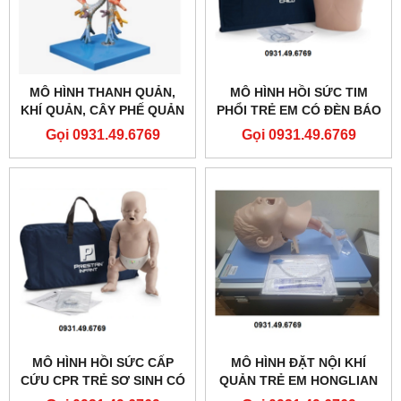
MÔ HÌNH THANH QUẢN,
MÔ HÌNH HỒI SỨC TIM
KHÍ QUẢN, CÂY PHẾ QUẢN
PHỔI TRẺ EM CÓ ĐÈN BÁO
HONGLIAN GD/A13006
PRESTAN PP-CM-100M-MS
Gọi 0931.49.6769
Gọi 0931.49.6769
MÔ HÌNH HỒI SỨC CẤP
MÔ HÌNH ĐẶT NỘI KHÍ
CỨU CPR TRẺ SƠ SINH CÓ
QUẢN TRẺ EM HONGLIAN
ĐÈN BÁO PRESTAN PP-IM-
GD/J16