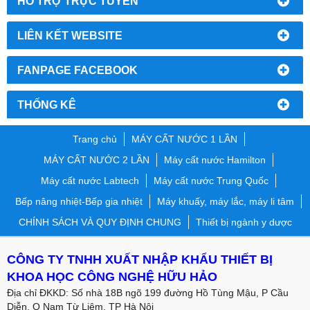
HỔ TRỢ TRỰC TUYẾN
LIÊN KẾT WEBSITE
FANPAGE FACEBOOK
THỐNG KÊ
Trang chủ
MÁY CẤT NƯỚC 1 LẦN
MÁY CẤT NƯỚC 2 LẦN
Máy cất nước Hamilton
Máy cất nước Labtech
Máy cất nước Trung Quốc
Bếp nâng nhiệt-Bếp gia nhiệt
Máy khuấy, máy lắc, máy li tâm
CHÍNH SÁCH VÀ QUY ĐỊNH CHUNG
Thiết bị ngành y dược
CÔNG TY TNHH XUẤT NHẬP KHẨU THIẾT BỊ
KHOA HỌC CÔNG NGHỆ HỮU HẢO
Địa chỉ ĐKKD: Số nhà 18B ngõ 199 đường Hồ Tùng Mậu, P Cầu
Diễn, Q Nam Từ Liêm, TP Hà Nội