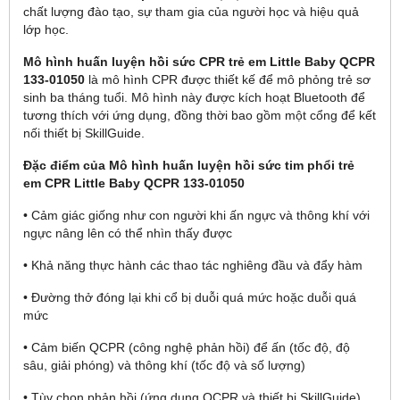
chất lượng đào tạo, sự tham gia của người học và hiệu quả
lớp học.
Mô hình huấn luyện hồi sức CPR trẻ em Little Baby QCPR
133-01050
là mô hình CPR được thiết kế để mô phỏng trẻ sơ
sinh ba tháng tuổi. Mô hình này được kích hoạt Bluetooth để
tương thích với ứng dụng, đồng thời bao gồm một cổng để kết
nối thiết bị SkillGuide.
Đặc điểm của Mô hình huấn luyện hồi sức tim phổi trẻ
em CPR Little Baby QCPR 133-01050
• Cảm giác giống như con người khi ấn ngực và thông khí với
ngực nâng lên có thể nhìn thấy được
• Khả năng thực hành các thao tác nghiêng đầu và đẩy hàm
• Đường thở đóng lại khi cổ bị duỗi quá mức hoặc duỗi quá
mức
• Cảm biến QCPR (công nghệ phản hồi) để ấn (tốc độ, độ
sâu, giải phóng) và thông khí (tốc độ và số lượng)
• Tùy chọn phản hồi (ứng dụng QCPR và thiết bị SkillGuide)