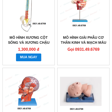
MÔ HÌNH XƯƠNG CỘT
MÔ HÌNH GIẢI PHẪU CƠ
SỐNG VÀ XƯƠNG CHẬU
THẦN KINH VÀ MẠCH MÁU
SƠN MÀU 83CM
VÙNG MẶT HONGLIAN
1,300,000 đ
Gọi 0931.49.6769
GD/A18109
MUA NGAY