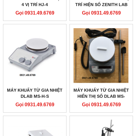
4 VỊ TRÍ HJ-4
TRÍ HIỆN SỐ ZENITH LAB
JJ-4LD
Gọi 0931.49.6769
Gọi 0931.49.6769
MÁY KHUẤY TỪ GIA NHIỆT
MÁY KHUẤY TỪ GIA NHIỆT
DLAB MS-H-S
HIỂN THỊ SỐ DLAB MS-
H280-PRO
Gọi 0931.49.6769
Gọi 0931.49.6769