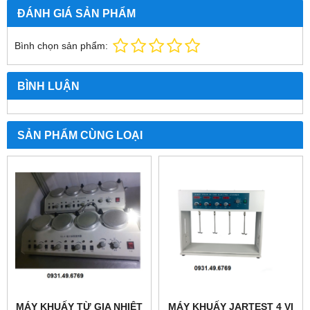
ĐÁNH GIÁ SẢN PHẨM
Bình chọn sản phẩm:
BÌNH LUẬN
SẢN PHẨM CÙNG LOẠI
MÁY KHUẤY TỪ GIA NHIỆT
MÁY KHUẤY JARTEST 4 VỊ