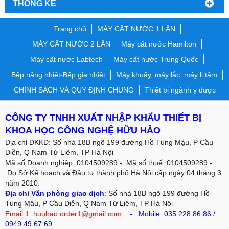
THỐNG KÊ
Trang chủ
MÁY CẤT NƯỚC 1 LẦN
MÁY CẤT NƯỚC 2 LẦN
Máy cất nước Hamilton
Máy cất nước Labtech
Máy cất nước Trung Quốc
Bếp nâng nhiệt-Bếp gia nhiệt
Máy khuấy, máy lắc, máy li tâm
CHÍNH SÁCH VÀ QUY ĐỊNH CHUNG
Thiết bị ngành y dược
CÔNG TY TNHH XUẤT NHẬP KHẨU THIẾT BỊ
KHOA HỌC CÔNG NGHỆ HỮU HẢO
Địa chỉ ĐKKD: Số nhà 18B ngõ 199 đường Hồ Tùng Mậu, P Cầu
Diễn, Q Nam Từ Liêm, TP Hà Nội
Mã số Doanh nghiệp: 0104509289 - Mã số thuế: 0104509289 -
Do Sở Kế hoạch và Đầu tư thành phố Hà Nội cấp ngày 04 tháng 3
năm 2010.
Địa chỉ Văn phòng giao dịch
:
Số nhà 18B ngõ 199 đường Hồ
Tùng Mậu, P Cầu Diễn, Q Nam Từ Liêm, TP Hà Nội
Email 1: huuhao.order1@gmail.com
- Mobile:
035.228.86.86
/
0949.49.67.69