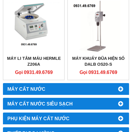
MÁY LI TÂM MÁU HERMLE
MÁY KHUẤY ĐŨA HIỆN SỐ
Z206A
DALB OS20-S
Gọi 0931.49.6769
Gọi 0931.49.6769
MÁY CẤT NƯỚC
MÁY CẤT NƯỚC SIÊU SẠCH
PHỤ KIỆN MÁY CẤT NƯỚC