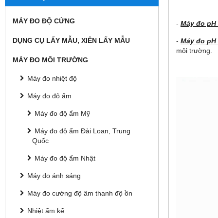
MÁY ĐO ĐỘ CỨNG
-
Máy đo pH 
DỤNG CỤ LẤY MẪU, XIÊN LẤY MẪU
-
Máy đo pH 
môi trường.
MÁY ĐO MÔI TRƯỜNG
Máy đo nhiệt độ
Máy đo độ ẩm
Máy đo độ ẩm Mỹ
Máy đo độ ẩm Đài Loan, Trung
Quốc
Máy đo độ ẩm Nhật
Máy đo ánh sáng
Máy đo cường độ âm thanh độ ồn
Nhiệt ẩm kế