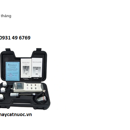
 tháng
 DHG-9140B (136 LÍT, 300
TỦ SẤY 136 LÍT DHG-9140B (136 LÍ
ĐỘ)
ĐỘ)
 0931.49.6769
Gọi 0931.49.6769