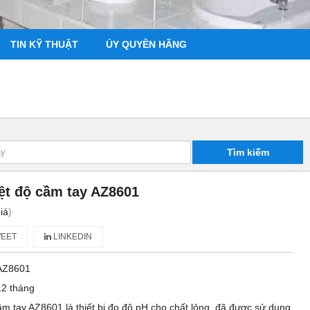
TIN KỸ THUẬT
ỦY QUYỀN HÃNG
Tìm kiếm
ệt độ cầm tay AZ8601
iá
)
EET
LINKEDIN
AZ8601
12 tháng
m tay AZ8601 là thiết bị đo độ pH cho chất lỏng, đã được sử dụng