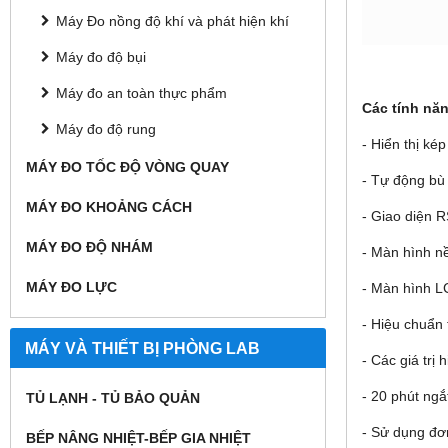
Máy Đo nồng độ khí và phát hiện khí
Máy đo độ bụi
Máy đo an toàn thực phẩm
Các tính nă
Máy đo độ rung
- Hiển thị ké
MÁY ĐO TỐC ĐỘ VÒNG QUAY
- Tự động bù
MÁY ĐO KHOẢNG CÁCH
- Giao diện 
MÁY ĐO ĐỘ NHÁM
- Màn hình n
MÁY ĐO LỰC
- Màn hình LC
- Hiệu chuẩn
MÁY VÀ THIẾT BỊ PHÒNG LAB
- Các giá trị
- 20 phút ngắt 
TỦ LẠNH - TỦ BẢO QUẢN
- Sử dụng đơ
BẾP NÂNG NHIỆT-BẾP GIA NHIỆT