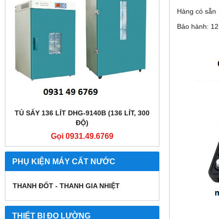
Hàng có sẵn
Bảo hành: 12
TỦ SẤY 136 LÍT DHG-9140B (136 LÍT, 300
TỦ SẤY 136 LÍT
ĐỘ)
Gọi 0931.49.6769
Gọi
PHỤ KIỆN MÁY CẤT NƯỚC
THANH ĐỐT - THANH GIA NHIỆT
THIẾT BỊ ĐO LƯỜNG