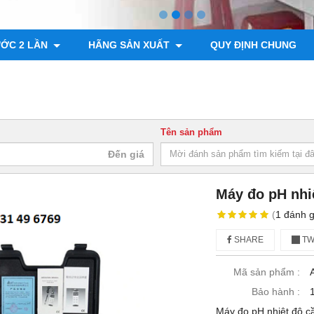
ƯỚC 2 LẦN
HÃNG SẢN XUẤT
QUY ĐỊNH CHUNG
Tên sản phẩm
Máy đo pH nhi
(
1
đánh g
SHARE
TW
Mã sản phẩm :
Bảo hành :
Máy đo pH nhiệt độ cầ