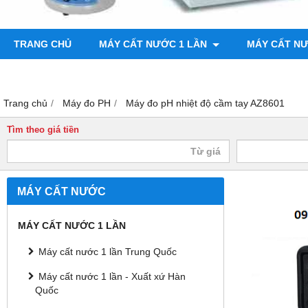
TRANG CHỦ
MÁY CẤT NƯỚC 1 LẦN
MÁY CẤT N
BƠM CHÂN KHÔNG
MÁY ĐO ĐỘ BÓNG
Trang chủ
Máy đo PH
Máy đo pH nhiệt độ cầm tay AZ8601
Tìm theo giá tiền
MÁY CẤT NƯỚC
MÁY CẤT NƯỚC 1 LẦN
Máy cất nước 1 lần Trung Quốc
Máy cất nước 1 lần - Xuất xứ Hàn
Quốc