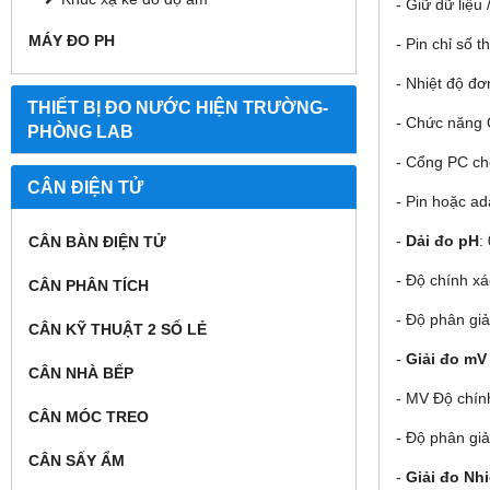
- Giữ dữ liệu
MÁY ĐO PH
- Pin chỉ số t
- Nhiệt độ đơ
THIẾT BỊ ĐO NƯỚC HIỆN TRƯỜNG-
- Chức năng Q
PHÒNG LAB
- Cổng PC cho
CÂN ĐIỆN TỬ
- Pin hoặc a
-
Dải đo pH
:
CÂN BÀN ĐIỆN TỬ
- Độ chính xá
CÂN PHÂN TÍCH
- Độ phân giả
CÂN KỸ THUẬT 2 SỐ LẺ
-
Giải đo mV
CÂN NHÀ BẾP
- MV Độ chính
CÂN MÓC TREO
- Độ phân giả
CÂN SẤY ẨM
-
Giải đo Nhi