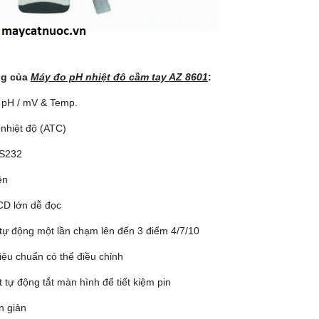
ng của
Máy đo pH nhiệt đô
cầ
m tay AZ 8601
:
p pH / mV & Temp.
 nhiệt độ (ATC)
RS232
ền
D lớn dễ đọc
 tự động một lần chạm lên đến 3 điểm 4/7/10
 hiệu chuẩn có thể điều chỉnh
tự động tắt màn hình để tiết kiệm pin
n giản