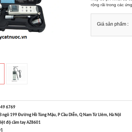
rộng rãi trong các ứn
Giá sản phẩm :
 49 6769
8B ngõ 199 Đường Hồ Tùng Mậu, P Cầu Diễn, Q Nam Từ Liêm, Hà Nội
iệt độ cầm tay AZ8601
01