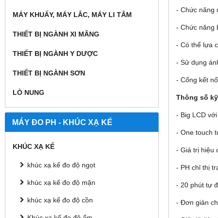
- Chức năng cố
MÁY KHUẤY, MÁY LẮC, MÁY LI TÂM
- Chức năng 
THIẾT BỊ NGÀNH XI MĂNG
- Có thể lựa 
THIẾT BỊ NGÀNH Y DƯỢC
- Sử dụng a
THIẾT BỊ NGÀNH SƠN
- Cổng kết nô
LÒ NUNG
Thông số kỹ
- Big LCD vớ
MÁY ĐO PH - KHÚC XẠ KẾ
- One touch 
KHÚC XẠ KẾ
- Giá trị hiệ
khúc xạ kế đo độ ngọt
- PH chỉ thị t
khúc xạ kế đo độ mặn
- 20 phút tự 
khúc xạ kế đo độ cồn
- Đơn giản c
Khúc xạ kế đo độ ẩm