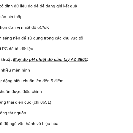
 định dữ liệu đo để dễ dàng ghi kết quả
báo pin thấp
chọn đơn vị nhiệt độ oC/oK
́nh sáng nền để sử dụng trong các khu vực tối
́i PC để tải dữ liệu
 thuật
Máy đo pH nhiệt đô
cầ
m tay AZ 8601
:
i nhiều màn hình
tự động hiệu chuẩn lên đến 5 điểm
u chuẩn được điều chỉnh
rạng thái điện cực (chỉ 8651)
động tắt nguồn
hế độ ngủ vận hành vô hiệu hóa