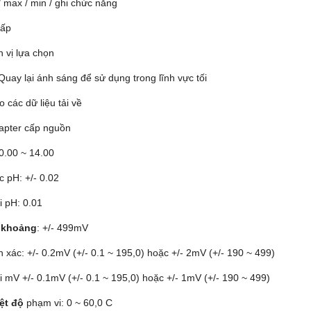
 / max / min / ghi chức năng
hấp
n vị lựa chọn
uay lại ánh sáng để sử dụng trong lĩnh vực tối
 các dữ liệu tải về
dapter cấp nguồn
 0.00 ~ 14.00
c pH: +/- 0.02
i pH: 0.01
 khoảng
: +/- 499mV
 xác: +/- 0.2mV (+/- 0.1 ~ 195,0) hoặc +/- 2mV (+/- 190 ~ 499)
i mV +/- 0.1mV (+/- 0.1 ~ 195,0) hoặc +/- 1mV (+/- 190 ~ 499)
ệt độ
phạm vi: 0 ~ 60,0 C