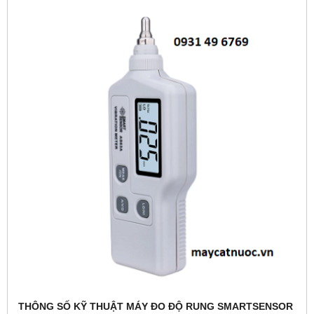
TH
ÔNG S
Ố KỸ THUẬT M
ÁY ĐO Đ
Ộ RUNG
SMARTSENSOR