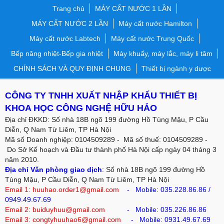
Trang chủ
MÁY CẤT NƯỚC 1 LẦN
MÁY CẤT NƯỚC 2 LẦN
Máy cất nước Hamilton
Máy cất nước Labtech
Máy cất nước Trung Quốc
Bếp nâng nhiệt-Bếp gia nhiệt
Máy khuấy, máy lắc, máy li tâm
CHÍNH SÁCH VÀ QUY ĐỊNH CHUNG
Thiết bị ngành y dược
CÔNG TY TNHH XUẤT NHẬP KHẨU THIẾT BỊ
KHOA HỌC CÔNG NGHỆ HỮU HẢO
Địa chỉ ĐKKD: Số nhà 18B ngõ 199 đường Hồ Tùng Mậu, P Cầu
Diễn, Q Nam Từ Liêm, TP Hà Nội
Mã số Doanh nghiệp: 0104509289 - Mã số thuế: 0104509289 -
Do Sở Kế hoạch và Đầu tư thành phố Hà Nội cấp ngày 04 tháng 3
năm 2010.
Địa chỉ Văn phòng giao dịch
:
Số nhà 18B ngõ 199 đường Hồ
Tùng Mậu, P Cầu Diễn, Q Nam Từ Liêm, TP Hà Nội
Email 1: huuhao.order1@gmail.com
- Mobile:
035.228.86.86
/
0949.49.67.69
Email 2: buiduyhuu@gmail.com
-
Mobile:
035.226.86.86
Email 3: congtyhuuhao6@gmail.com
- Mobile: 0931.49.67.69