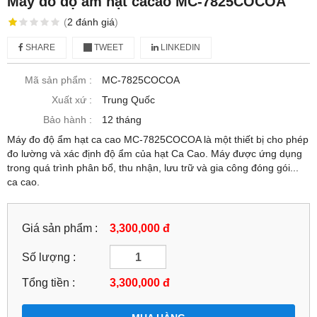
Máy đo độ ẩm hạt cacao MC-7825COCOA
(
2
đánh giá
)
SHARE
TWEET
LINKEDIN
Mã sản phẩm :
MC-7825COCOA
Xuất xứ :
Trung Quốc
Bảo hành :
12 tháng
Máy đo độ ẩm hạt ca cao MC-7825COCOA là một thiết bị cho phép
đo lường và xác định độ ẩm của hạt Ca Cao. Máy được ứng dụng
trong quá trình phân bổ, thu nhận, lưu trữ và gia công đóng gói...
ca cao.
Giá sản phẩm :
3,300,000 đ
Số lượng :
Tổng tiền :
3,300,000
đ