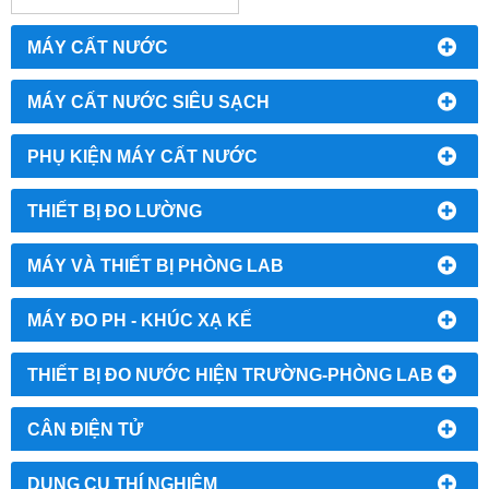
MÁY CẤT NƯỚC
MÁY CẤT NƯỚC SIÊU SẠCH
PHỤ KIỆN MÁY CẤT NƯỚC
THIẾT BỊ ĐO LƯỜNG
MÁY VÀ THIẾT BỊ PHÒNG LAB
MÁY ĐO PH - KHÚC XẠ KẾ
THIẾT BỊ ĐO NƯỚC HIỆN TRƯỜNG-PHÒNG LAB
CÂN ĐIỆN TỬ
DỤNG CỤ THÍ NGHIỆM