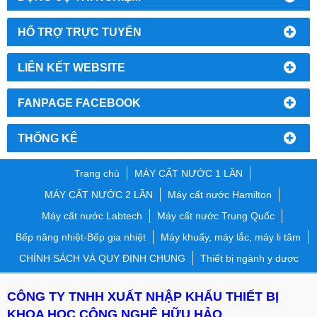
HỔ TRỢ TRỰC TUYẾN
LIÊN KẾT WEBSITE
FANPAGE FACEBOOK
THỐNG KÊ
Trang chủ
MÁY CẤT NƯỚC 1 LẦN
MÁY CẤT NƯỚC 2 LẦN
Máy cất nước Hamilton
Máy cất nước Labtech
Máy cất nước Trung Quốc
Bếp nâng nhiệt-Bếp gia nhiệt
Máy khuấy, máy lắc, máy li tâm
CHÍNH SÁCH VÀ QUY ĐỊNH CHUNG
Thiết bị ngành y dược
CÔNG TY TNHH XUẤT NHẬP KHẨU THIẾT BỊ
KHOA HỌC CÔNG NGHỆ HỮU HẢO