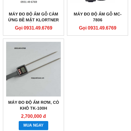
MÁY ĐO ĐỘ ẨM GỖ CẢM
MÁY ĐO ĐỘ ẨM GỖ MC-
ỨNG BỀ MẶT KLORTNER
7806
KT-506
Gọi 0931.49.6769
Gọi 0931.49.6769
MÁY ĐO ĐỘ ẨM RƠM, CỎ
KHÔ TK-100H
2,700,000 đ
MUA NGAY