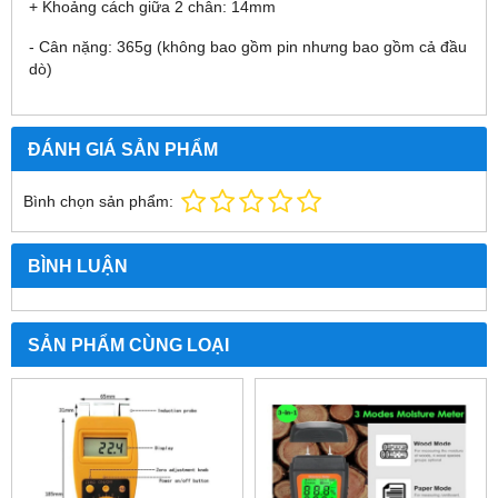
+ Khoảng cách giữa 2 chân: 14mm
- Cân nặng: 365g (không bao gồm pin nhưng bao gồm cả đầu
dò)
ĐÁNH GIÁ SẢN PHẨM
Bình chọn sản phẩm:
BÌNH LUẬN
SẢN PHẨM CÙNG LOẠI