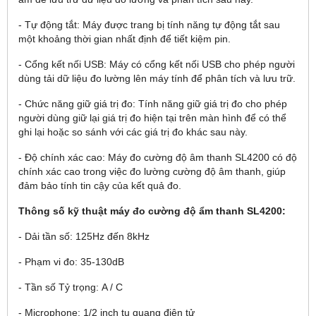
- Tự động tắt: Máy được trang bị tính năng tự động tắt sau
một khoảng thời gian nhất định để tiết kiệm pin.
- Cổng kết nối USB: Máy có cổng kết nối USB cho phép người
dùng tải dữ liệu đo lường lên máy tính để phân tích và lưu trữ.
- Chức năng giữ giá trị đo: Tính năng giữ giá trị đo cho phép
người dùng giữ lại giá trị đo hiện tại trên màn hình để có thể
ghi lại hoặc so sánh với các giá trị đo khác sau này.
- Độ chính xác cao: Máy đo cường độ âm thanh SL4200 có độ
chính xác cao trong việc đo lường cường độ âm thanh, giúp
đảm bảo tính tin cậy của kết quả đo.
Thông s
ố kỹ thuật m
áy đo cư
ờng độ ẩm thanh SL4200:
- Dải tần số: 125Hz đến 8kHz
- Phạm vi đo: 35-130dB
- Tần số Tỷ trọng: A / C
- Microphone: 1/2 inch tụ quang điện tử