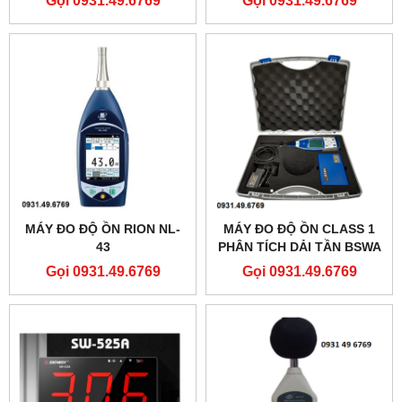
MÁY ĐO ĐỘ ỒN RION NL-
MÁY ĐO ĐỘ ỒN CLASS 1
43
PHÂN TÍCH DẢI TẦN BSWA
308
Gọi 0931.49.6769
Gọi 0931.49.6769