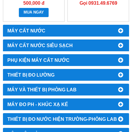
AS804
500,000 đ
Gọi 0931.49.6769
MUA NGAY
MÁY CẤT NƯỚC
MÁY CẤT NƯỚC SIÊU SẠCH
PHỤ KIỆN MÁY CẤT NƯỚC
THIẾT BỊ ĐO LƯỜNG
MÁY VÀ THIẾT BỊ PHÒNG LAB
MÁY ĐO PH - KHÚC XẠ KẾ
THIẾT BỊ ĐO NƯỚC HIỆN TRƯỜNG-PHÒNG LAB