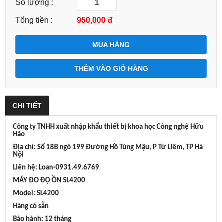
Số lượng :
Tổng tiền :
950,000
đ
MUA HÀNG
THÊM VÀO GIỎ HÀNG
CHI TIẾT
Công ty TNHH xuất nhập khẩu thiết bị khoa học Công nghệ Hữu
Hảo
Địa chỉ: Số 18B ngõ 199 Đường Hồ Tùng Mậu, P Từ Liêm, TP Hà
Nội
Liên hệ: Loan-0931.49.6769
MÁY ĐO ĐỘ ỒN SL4200
Model: SL4200
Hàng có sẵn
Bảo hành: 12 tháng