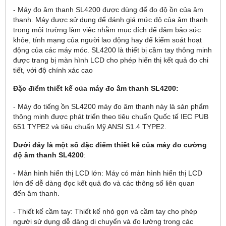
- Máy đo âm thanh SL4200 được dùng để đo độ ồn của âm
thanh. Máy được sử dụng để đánh giá mức độ của âm thanh
trong môi trường làm việc nhằm mục đích để đảm bảo sức
khỏe, tính mạng của người lao động hay để kiểm soát hoạt
động của các máy móc. SL4200 là thiết bị cầm tay thông minh
được trang bị màn hình LCD cho phép hiển thị kết quả đo chi
tiết, với độ chính xác cao
Đặc điểm thiết kế của máy đo âm thanh SL4200:
- Máy đo tiếng ồn SL4200 máy đo âm thanh này là sản phẩm
thông minh được phát triển theo tiêu chuẩn Quốc tế IEC PUB
651 TYPE2 và tiêu chuẩn Mỹ ANSI S1.4 TYPE2.
Dưới đây là m
ột số đặc điểm thiết kế của m
áy đo cư
ờng
độ
âm thanh SL4200
:
- Màn hình hiển thị LCD lớn: Máy có màn hình hiển thị LCD
lớn để dễ dàng đọc kết quả đo và các thông số liên quan
đến âm thanh.
- Thiết kế cầm tay: Thiết kế nhỏ gọn và cầm tay cho phép
người sử dụng dễ dàng di chuyển và đo lường trong các