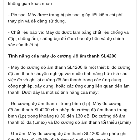
không gian khác nhau.
- Pin sạc: Máy được trang bị pin sạc, giúp tiết kiệm chi phí
thay pin và dễ dàng sử dụng.
- Chất liệu bảo vệ: Máy đo được làm bằng chất liệu chống va
đập, chống ẩm, chống bụi để đảm bảo độ bền và độ chính
xác của thiết bị.
Tính năng c
ủa m
áy đo cường độ ẩm thanh SL4200
- Máy đo cường độ âm thanh SL4200 là một thiết bị đo cường
độ âm thanh chuyên nghiệp với nhiều tính năng hữu ích cho
việc đo và ghi lại cường độ âm thanh trong các ứng dụng
công nghiệp, xây dựng, hoặc các ứng dụng liên quan đến âm
thanh. Dưới đây là một số tính năng của máy:
- Đo cường độ âm thanh: trung bình (Lp): Máy đo cường
độ âm thanh SL4200 cho phép đo cường độ âm thanh trung
bình (Lp) trong khoảng từ 30 đến 130 dB, Đo cường độ âm
thanh tối đa (Lmax) và Đo cường độ âm thanh tối thiểu (Lmin)
- Ghi âm: Máy đo cường độ âm thanh SL4200 cho phép ghi
âm để lưu trữ dữ liệu đo lường và phân tích sau này.