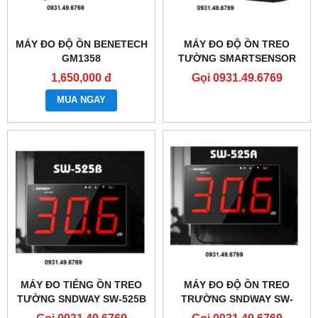
MÁY ĐO ĐỘ ỒN BENETECH
MÁY ĐO ĐỘ ỒN TREO
GM1358
TƯỜNG SMARTSENSOR
AR884A
1,650,000 đ
Gọi 0931.49.6769
MUA NGAY
MÁY ĐO TIẾNG ỒN TREO
MÁY ĐO ĐỘ ỒN TREO
TƯỜNG SNDWAY SW-525B
TRƯỜNG SNDWAY SW-
CÓ LƯU VÀ XUẤT DỮ LIỆU
525A
Gọi 0931.49.6769
Gọi 0931.49.6769