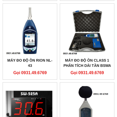
MÁY ĐO ĐỘ ỒN RION NL-
MÁY ĐO ĐỘ ỒN CLASS 1
43
PHÂN TÍCH DẢI TẦN BSWA
308
Gọi 0931.49.6769
Gọi 0931.49.6769