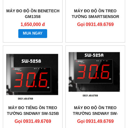
MÁY ĐO ĐỘ ỒN BENETECH
MÁY ĐO ĐỘ ỒN TREO
GM1358
TƯỜNG SMARTSENSOR
AR884A
1,650,000 đ
Gọi 0931.49.6769
MUA NGAY
MÁY ĐO TIẾNG ỒN TREO
MÁY ĐO ĐỘ ỒN TREO
TƯỜNG SNDWAY SW-525B
TRƯỜNG SNDWAY SW-
CÓ LƯU VÀ XUẤT DỮ LIỆU
525A
Gọi 0931.49.6769
Gọi 0931.49.6769