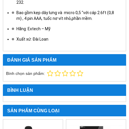
232.
Bao gồm kẹp dây lưng và micro 0,5 "với cáp 2.6ft (0,8
m) , 4 pin AAA, tuốc nơ vít nhỏ,phần mềm.
Hãng: Extech – Mỹ
Xuất xứ: Đài Loan
ĐÁNH GIÁ SẢN PHẨM
Bình chọn sản phẩm:
BÌNH LUẬN
SẢN PHẨM CÙNG LOẠI