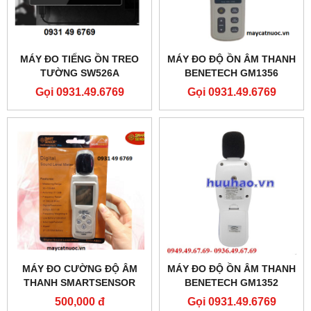
MÁY ĐO TIẾNG ỒN TREO
MÁY ĐO ĐỘ ỒN ÂM THANH
TƯỜNG SW526A
BENETECH GM1356
Gọi 0931.49.6769
Gọi 0931.49.6769
MÁY ĐO CƯỜNG ĐỘ ÂM
MÁY ĐO ĐỘ ỒN ÂM THANH
THANH SMARTSENSOR
BENETECH GM1352
AS804
500,000 đ
Gọi 0931.49.6769