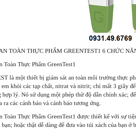
AN TOÀN THỰC PHẨM GREENTEST1 6 CHỨC NĂNG
n Toàn Thực Phẩm GreenTest1
 là một thiết bị giám sát an toàn môi trường thực ph
ẻ em khỏi các tạp chất, nitrat và nitrit; chỉ mất 3 giây 
 hợp lý. Nó sử dụng một phép thử độ dẫn chính xác; để t
a ra các cảnh báo và cảnh báo tương ứng.
Toàn Thực Phẩm GreenTest1 được thiết kế với sự tiện 
a bạn; hoặc thật dễ dàng để đưa vào túi xách của bạn ở b