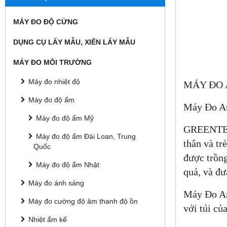
MÁY ĐO ĐỘ CỨNG
DỤNG CỤ LẤY MẪU, XIÊN LẤY MẪU
MÁY ĐO MÔI TRƯỜNG
Máy đo nhiệt độ
MÁY ĐO 
Máy đo độ ẩm
Máy Đo A
Máy đo độ ẩm Mỹ
GREENTEST
Máy đo độ ẩm Đài Loan, Trung
thân và tr
Quốc
được trồng
Máy đo độ ẩm Nhật
quả, và đư
Máy đo ánh sáng
Máy Đo An 
Máy đo cường độ âm thanh độ ồn
với túi củ
Nhiệt ẩm kế