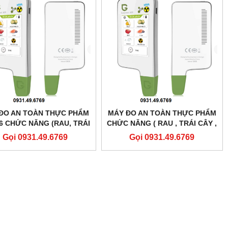
ĐO AN TOÀN THỰC PHẨM
MÁY ĐO AN TOÀN THỰC PHẨM
 6 CHỨC NĂNG (RAU, TRÁI
CHỨC NĂNG ( RAU , TRÁI CÂY ,
Y, CHẤT LƯỢNG NƯỚC,
THỊT , BỨC XẠ ) MODEL:
Gọi 0931.49.6769
Gọi 0931.49.6769
HỊT, THUỐC TRỪ SÂU)
GREENTEST ECO4