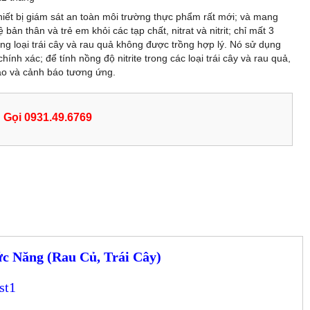
ết bị giám sát an toàn môi trường thực phẩm rất mới; và mang
bản thân và trẻ em khỏi các tạp chất, nitrat và nitrit; chỉ mất 3
ng loại trái cây và rau quả không được trồng hợp lý. Nó sử dụng
ính xác; để tính nồng độ nitrite trong các loại trái cây và rau quả,
áo và cảnh báo tương ứng.
Gọi 0931.49.6769
c Năng (Rau Củ, Trái Cây)
st1