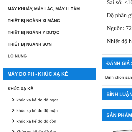
Sai số: <
MÁY KHUẤY, MÁY LẮC, MÁY LI TÂM
Độ phân g
THIẾT BỊ NGÀNH XI MĂNG
Nguồn: 720
THIẾT BỊ NGÀNH Y DƯỢC
Nhiệt độ h
THIẾT BỊ NGÀNH SƠN
LÒ NUNG
ĐÁNH GIÁ
MÁY ĐO PH - KHÚC XẠ KẾ
Bình chọn sả
KHÚC XẠ KẾ
BÌNH LUẬ
khúc xạ kế đo độ ngọt
khúc xạ kế đo độ mặn
SẢN PHẨM
khúc xạ kế đo độ cồn
Khúc xạ kế đo độ ẩm