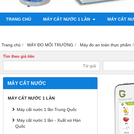
TRANG CHỦ
MÁY CẤT NƯỚC 1 LẦN
MÁY CẤT N
BƠM CHÂN KHÔNG
MÁY ĐO ĐỘ BÓNG
Trang chủ
MÁY ĐO MÔI TRƯỜNG
Máy đo an toàn thực phẩm
Tìm theo giá tiền
MÁY CẤT NƯỚC
MÁY CẤT NƯỚC 1 LẦN
Máy cất nước 1 lần Trung Quốc
Máy cất nước 1 lần - Xuất xứ Hàn
Quốc