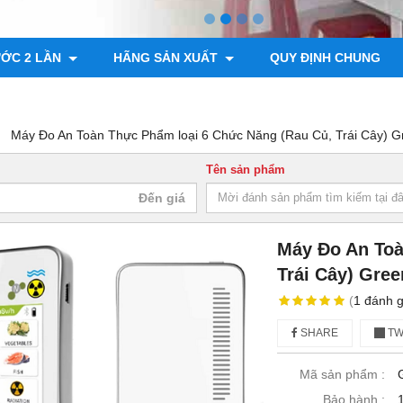
ƯỚC 2 LẦN
HÃNG SẢN XUẤT
QUY ĐỊNH CHUNG
Máy Đo An Toàn Thực Phẩm loại 6 Chức Năng (Rau Củ, Trái Cây) G
Tên sản phẩm
Máy Đo An Toà
Trái Cây) Gree
(
1
đánh g
SHARE
TW
Mã sản phẩm :
Bảo hành :