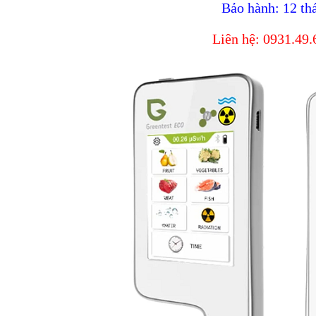
Bảo hành: 12 th
Liên hệ: 0931.49
 DHG-9140B (136 LÍT, 300
TỦ SẤY 136 LÍT DHG-9140B (136 LÍ
ĐỘ)
ĐỘ)
 0931.49.6769
Gọi 0931.49.6769