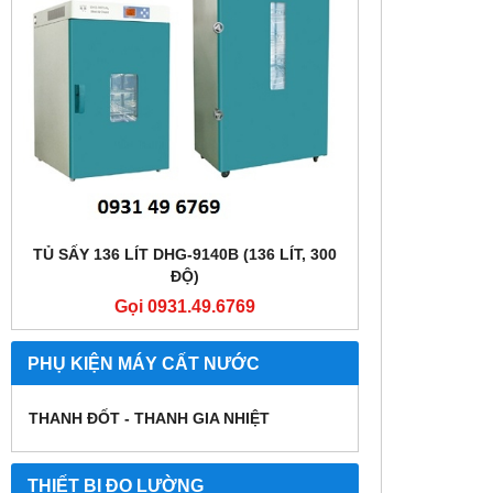
TỦ SẤY 136 LÍT DHG-9140B (136 LÍT, 300
TỦ SẤY 136 LÍT
ĐỘ)
Gọi 0931.49.6769
Gọi
PHỤ KIỆN MÁY CẤT NƯỚC
THANH ĐỐT - THANH GIA NHIỆT
THIẾT BỊ ĐO LƯỜNG