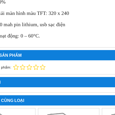
10%
iải màn hình màu TFT: 320 x 240
 mah pin lithium, usb sạc điện
oạt động: 0 – 60°С.
 SẢN PHẨM
n phẩm:
N
 CÙNG LOẠI