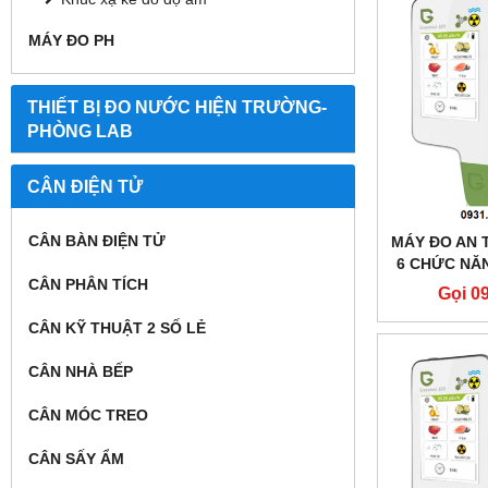
MÁY ĐO PH
THIẾT BỊ ĐO NƯỚC HIỆN TRƯỜNG-
PHÒNG LAB
CÂN ĐIỆN TỬ
CÂN BÀN ĐIỆN TỬ
MÁY ĐO AN 
6 CHỨC NĂN
CÂN PHÂN TÍCH
CÂY, CHẤ
Gọi 0
CÂN KỸ THUẬT 2 SỐ LẺ
XẠ)MODEL:
CÂN NHÀ BẾP
CÂN MÓC TREO
CÂN SẤY ẨM