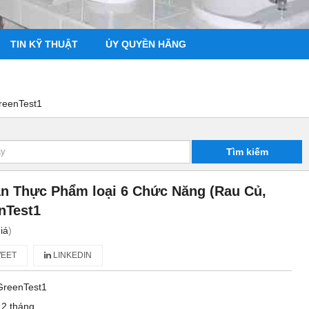
TIN KỸ THUẬT
ỦY QUYỀN HÃNG
reenTest1
Tìm kiếm
n Thực Phẩm loại 6 Chức Năng (Rau Củ,
nTest1
iá
)
EET
LINKEDIN
GreenTest1
12 tháng