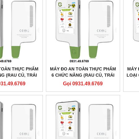
TOÀN THỰC PHẨM
MÁY ĐO AN TOÀN THỰC PHẨM
MÁY 
G (RAU CỦ, TRÁI
6 CHỨC NĂNG (RAU CỦ, TRÁI
LOẠI
T LƯỢNG NƯỚC,
CÂY, THỊT, HẢI SẢN, CHẤT
CÂ
931.49.6769
Gọi 0931.49.6769
BỨC
LƯỢNG NƯỚC, BỨC XẠ)
T
GREENTESTECOV5