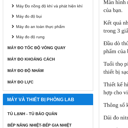
Màn hình m
Máy Đo nồng độ khí và phát hiện khí
của bạn.
Máy đo độ bụi
Kết quả nh
Máy đo an toàn thực phẩm
trong 3 gi
Máy đo độ rung
Đầu dò thử
MÁY ĐO TỐC ĐỘ VÒNG QUAY
phẩm của 
MÁY ĐO KHOẢNG CÁCH
Tuổi thọ p
MÁY ĐO ĐỘ NHÁM
thiết bị s
MÁY ĐO LỰC
Thiết kế h
hợp cho vi
MÁY VÀ THIẾT BỊ PHÒNG LAB
Thông số k
TỦ LẠNH - TỦ BẢO QUẢN
Dải đo nit
BẾP NÂNG NHIỆT-BẾP GIA NHIỆT