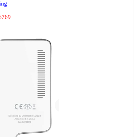
áng
.6769
T, 300