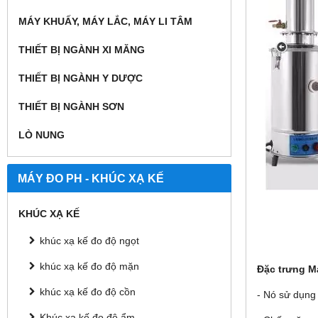
MÁY KHUẤY, MÁY LẮC, MÁY LI TÂM
THIẾT BỊ NGÀNH XI MĂNG
THIẾT BỊ NGÀNH Y DƯỢC
THIẾT BỊ NGÀNH SƠN
LÒ NUNG
MÁY ĐO PH - KHÚC XẠ KẾ
KHÚC XẠ KẾ
khúc xạ kế đo độ ngọt
khúc xạ kế đo độ mặn
Đặc trưng Má
khúc xạ kế đo độ cồn
- Nó sử dụng 
Khúc xạ kế đo độ ẩm