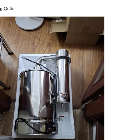
ng Quốc
 DHG-9140B (136 LÍT, 300
TỦ SẤY 136 LÍT DHG-9140B (136 LÍ
ĐỘ)
ĐỘ)
 0931.49.6769
Gọi 0931.49.6769