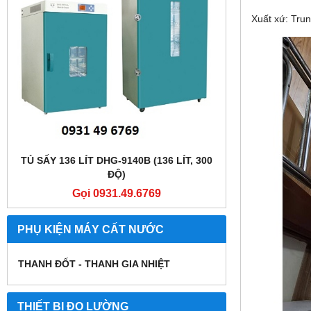
Xuất xứ: Tru
TỦ SẤY 136 LÍT DHG-9140B (136 LÍT, 300
TỦ SẤY 136 LÍT
ĐỘ)
Gọi 0931.49.6769
Gọi
PHỤ KIỆN MÁY CẤT NƯỚC
THANH ĐỐT - THANH GIA NHIỆT
THIẾT BỊ ĐO LƯỜNG