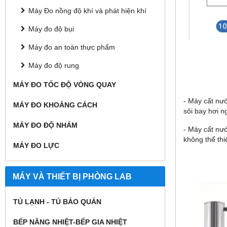
Máy Đo nồng độ khí và phát hiện khí
Máy đo độ bụi
Máy đo an toàn thực phẩm
Máy đo độ rung
MÁY ĐO TỐC ĐỘ VÒNG QUAY
- Máy cất nướ
MÁY ĐO KHOẢNG CÁCH
sôi bay hơi n
MÁY ĐO ĐỘ NHÁM
- Máy cất nướ
không thể thi
MÁY ĐO LỰC
MÁY VÀ THIẾT BỊ PHÒNG LAB
TỦ LẠNH - TỦ BẢO QUẢN
BẾP NÂNG NHIỆT-BẾP GIA NHIỆT