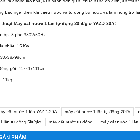
òn và chống lão hóa, vận hành đơn giản, chức năng ổn định, an toàn 
g báo ngắt điện khi thiếu nước và tự động bù nước và làm nóng trở lại
 thuật
Máy cất nước 1 lần tự động 20lít/giờ YAZD-20A
:
ện áp: 3 pha 380V/50Hz
ia nhiệt: 15 Kw
: 38x38x98cm
 đóng gói: 41x41x111cm
: 11kg
áy cất nước 1 lần YAZD-20A
máy cất nước 1 lần tự động 20l/h
 lần tự động 5lít/giờ
máy cất nước tự động
máy cất nước 1 lần
 SẢN PHẨM