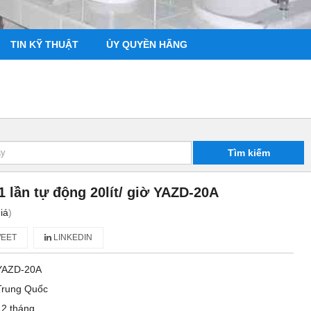
TIN KỸ THUẬT
ỦY QUYỀN HÃNG
Tìm kiếm
 lần tự động 20lít/ giờ YAZD-20A
iá
)
EET
LINKEDIN
YAZD-20A
Trung Quốc
12 tháng