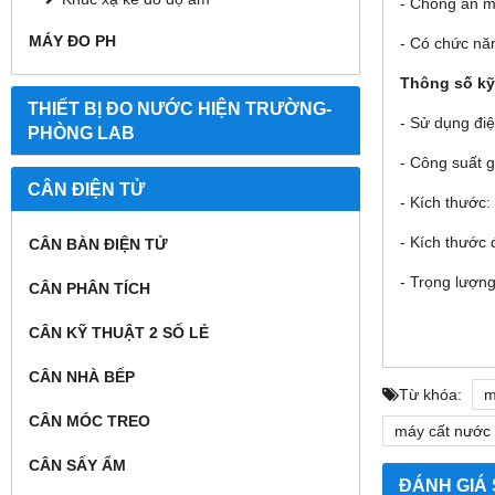
- Chống ăn m
MÁY ĐO PH
- Có chức năn
Thông số
kỹ
THIẾT BỊ ĐO NƯỚC HIỆN TRƯỜNG-
- Sử dụng đi
PHÒNG LAB
- Công suất g
CÂN ĐIỆN TỬ
- Kích thước
- Kích thước
CÂN BÀN ĐIỆN TỬ
- Trọng lượng
CÂN PHÂN TÍCH
CÂN KỸ THUẬT 2 SỐ LẺ
CÂN NHÀ BẾP
Từ khóa:
m
CÂN MÓC TREO
máy cất nước 1
CÂN SẤY ẨM
ĐÁNH GIÁ