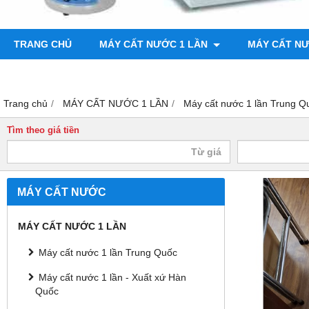
TRANG CHỦ
MÁY CẤT NƯỚC 1 LẦN
MÁY CẤT N
BƠM CHÂN KHÔNG
MÁY ĐO ĐỘ BÓNG
Trang chủ
MÁY CẤT NƯỚC 1 LẦN
Máy cất nước 1 lần Trung Q
Tìm theo giá tiền
MÁY CẤT NƯỚC
MÁY CẤT NƯỚC 1 LẦN
Máy cất nước 1 lần Trung Quốc
Máy cất nước 1 lần - Xuất xứ Hàn
Quốc