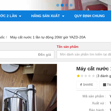
ƯỚC 2 LẦN
HÃNG SẢN XUẤT
QUY ĐỊNH CHUNG
uốc
Máy cất nước 1 lần tự động 20lít/ giờ YAZD-20A
Tên sản phẩm
Máy cất nước 1
(
3
đánh g
SHARE
TW
Mã sản phẩm :
Xuất xứ :
Bảo hành :