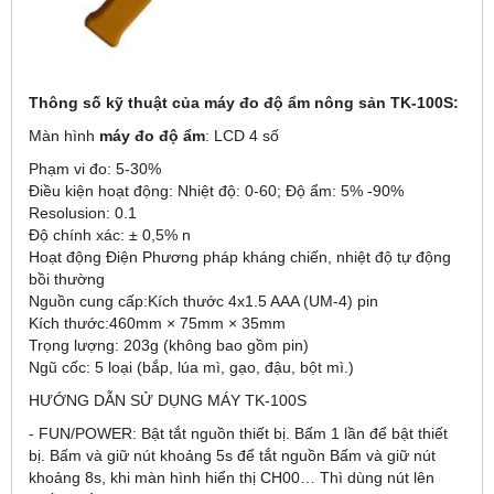
Thông số kỹ thuật của máy đo độ ẩm nông sản TK-100S:
Màn hình
máy đo độ ẩm
: LCD 4 số
Phạm vi đo: 5-30%
Điều kiện hoạt động: Nhiệt độ: 0-60; Độ ẩm: 5% -90%
Resolusion: 0.1
Độ chính xác: ± 0,5% n
Hoạt động Điện Phương pháp kháng chiến, nhiệt độ tự động
bồi thường
Nguồn cung cấp:Kích thước 4x1.5 AAA (UM-4) pin
Kích thước:460mm × 75mm × 35mm
Trọng lượng: 203g (không bao gồm pin)
Ngũ cốc: 5 loại (bắp, lúa mì, gạo, đậu, bột mì.)
HƯỚNG DẪN SỬ DỤNG MÁY TK-100S
- FUN/POWER: Bật tắt nguồn thiết bị. Bấm 1 lần để bật thiết
bị. Bấm và giữ nút khoảng 5s để tắt nguồn Bấm và giữ nút
khoảng 8s, khi màn hình hiển thị CH00… Thì dùng nút lên