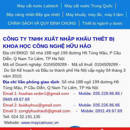
Máy cất nước Labtech
Máy cất nước Trung Quốc
Bếp nâng nhiệt-Bếp gia nhiệt
Máy khuấy, máy lắc, máy li tâm
CHÍNH SÁCH VÀ QUY ĐỊNH CHUNG
Thiết bị ngành y dược
CÔNG TY TNHH XUẤT NHẬP KHẨU THIẾT BỊ
KHOA HỌC CÔNG NGHỆ HỮU HẢO
Địa chỉ ĐKKD: Số nhà 18B ngõ 199 đường Hồ Tùng Mậu, P Cầu
Diễn, Q Nam Từ Liêm, TP Hà Nội
Mã số Doanh nghiệp: 0104509289 - Mã số thuế: 0104509289 -
Do Sở Kế hoạch và Đầu tư thành phố Hà Nội cấp ngày 04 tháng 3
năm 2010.
Địa chỉ Văn phòng giao dịch
:
Số nhà 18B ngõ 199 đường Hồ
Tùng Mậu, P Cầu Diễn, Q Nam Từ Liêm, TP Hà Nội
Email 1: huuhao.order1@gmail.com
- Mobile:
035.228.86.86
/
0949.49.67.69
Email 2: buiduyhuu@gmail.com
-
Mobile:
035.226.86.86
Email 3: congtyhuuhao6@gmail.com
- Mobile: 0931.49.67.69
Tell: 024 32.191.135
Website:
www.maycatnuoc.vn