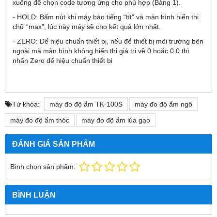
xuống để chọn code tương ứng cho phù hợp (Bảng 1).
- HOLD: Bấm nút khi máy báo tiếng “tít” và màn hình hiển thị
chữ “max”, lúc này máy sẽ cho kết quả lớn nhất.
- ZERO: Để hiệu chuẩn thiết bị, nếu để thiết bị môi trường bên
ngoài mà màn hình không hiển thị giá trị về 0 hoặc 0.0 thì
nhấn Zero để hiệu chuẩn thiết bi
Từ khóa:
máy đo độ ẩm TK-100S
máy đo độ ẩm ngô
máy đo độ ẩm thóc
máy đo độ ẩm lúa gạo
ĐÁNH GIÁ SẢN PHẨM
Bình chọn sản phẩm:
BÌNH LUẬN