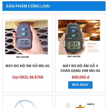
SẢN PHẨM CÙNG LOẠI
MÁY ĐO ĐỘ ẨM GỖ MD-2G
MÁY ĐO ĐỘ ẨM GỖ 4
CHÂN DẠNG KIM MD-4G
Gọi 0931.49.6769
600,000 đ
MUA NGAY