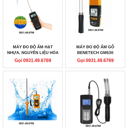
MÁY ĐO ĐỘ ẨM HẠT
MÁY ĐO ĐỘ ẨM GỖ
NHỰA, NGUYÊN LIỆU HÓA
BENETECH GM630
CHẤT JK-100C
Gọi 0931.49.6769
Gọi 0931.49.6769