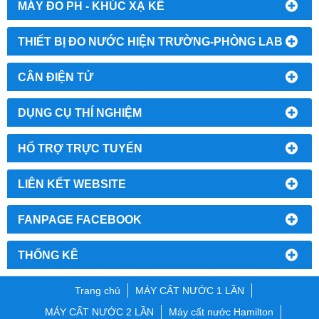
MÁY ĐO PH - KHÚC XẠ KẾ
THIẾT BỊ ĐO NƯỚC HIỆN TRƯỜNG-PHÒNG LAB
CÂN ĐIỆN TỬ
DỤNG CỤ THÍ NGHIỆM
HỔ TRỢ TRỰC TUYẾN
LIÊN KẾT WEBSITE
FANPAGE FACEBOOK
THỐNG KÊ
Trang chủ
MÁY CẤT NƯỚC 1 LẦN
MÁY CẤT NƯỚC 2 LẦN
Máy cất nước Hamilton