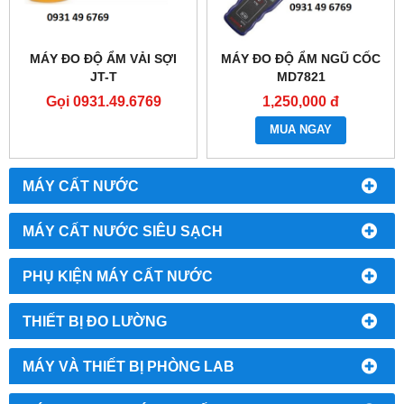
MÁY ĐO ĐỘ ẨM VẢI SỢI
MÁY ĐO ĐỘ ẨM NGŨ CỐC
JT-T
MD7821
Gọi 0931.49.6769
1,250,000 đ
MUA NGAY
MÁY CẤT NƯỚC
MÁY CẤT NƯỚC SIÊU SẠCH
PHỤ KIỆN MÁY CẤT NƯỚC
THIẾT BỊ ĐO LƯỜNG
MÁY VÀ THIẾT BỊ PHÒNG LAB