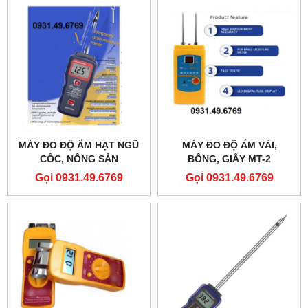
MÁY ĐO ĐỘ ẨM HẠT NGŨ
MÁY ĐO ĐỘ ẨM VẢI,
CỐC, NÔNG SẢN
BÔNG, GIẤY MT-2
MD915PLUS
Gọi 0931.49.6769
Gọi 0931.49.6769