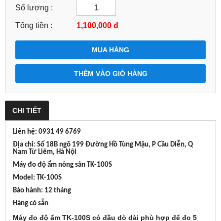
Số lượng :
Tổng tiền :
1,100,000
đ
MUA HÀNG
THÊM VÀO GIỎ HÀNG
CHI TIẾT
Liên hệ: 0931 49 6769
Địa chỉ: Số 18B ngõ 199 Đường Hồ Tùng Mậu, P Cầu Diễn, Q
Nam Từ Liêm, Hà Nội
Máy đo độ ẩm nông sản TK-100S
Model: TK-100S
Bảo hành: 12 tháng
Hàng có sẵn
Máy đo độ ẩm TK-100S
có đầu dò dài phù hợp để đo 5