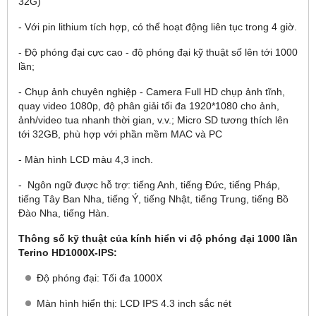
32G)
- Với pin lithium tích hợp, có thể hoạt động liên tục trong 4 giờ.
- Độ phóng đại cực cao - độ phóng đại kỹ thuật số lên tới 1000
lần;
- Chụp ảnh chuyên nghiệp - Camera Full HD chụp ảnh tĩnh,
quay video 1080p, độ phân giải tối đa 1920*1080 cho ảnh,
ảnh/video tua nhanh thời gian, v.v.; Micro SD tương thích lên
tới 32GB, phù hợp với phần mềm MAC và PC
- Màn hình LCD màu 4,3 inch.
- Ngôn ngữ được hỗ trợ: tiếng Anh, tiếng Đức, tiếng Pháp,
tiếng Tây Ban Nha, tiếng Ý, tiếng Nhật, tiếng Trung, tiếng Bồ
Đào Nha, tiếng Hàn.
Thông số kỹ thuật của kính hiển vi độ phóng đại 1000 lần
Terino HD1000X-IPS:
Độ phóng đại: Tối đa 1000X
Màn hình hiển thị: LCD IPS 4.3 inch sắc nét