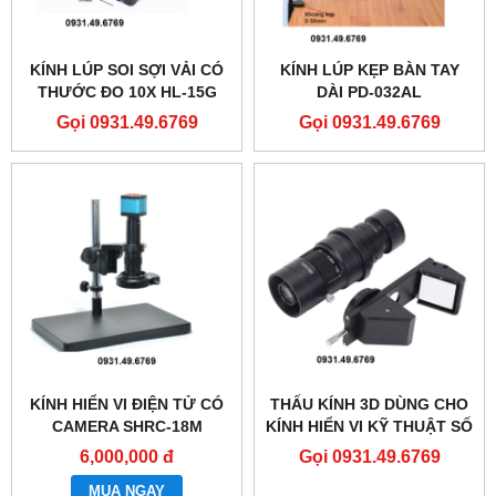
KÍNH LÚP SOI SỢI VẢI CÓ
KÍNH LÚP KẸP BÀN TAY
THƯỚC ĐO 10X HL-15G
DÀI PD-032AL
Gọi 0931.49.6769
Gọi 0931.49.6769
KÍNH HIỂN VI ĐIỆN TỬ CÓ
THẤU KÍNH 3D DÙNG CHO
CAMERA SHRC-18M
KÍNH HIỂN VI KỸ THUẬT SỐ
6,000,000 đ
Gọi 0931.49.6769
MUA NGAY