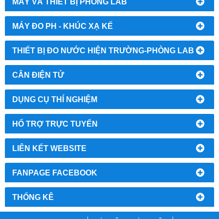
MÁY VÀ THIẾT BỊ PHÒNG LAB
MÁY ĐO PH - KHÚC XẠ KẾ
THIẾT BỊ ĐO NƯỚC HIỆN TRƯỜNG-PHÒNG LAB
CÂN ĐIỆN TỬ
DỤNG CỤ THÍ NGHIỆM
HỔ TRỢ TRỰC TUYẾN
LIÊN KẾT WEBSITE
FANPAGE FACEBOOK
THỐNG KÊ