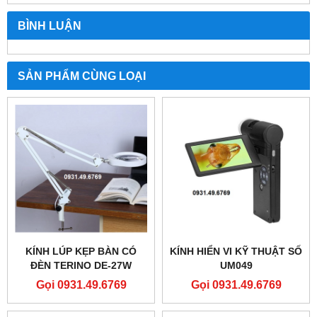
BÌNH LUẬN
SẢN PHẨM CÙNG LOẠI
KÍNH LÚP KẸP BÀN CÓ
KÍNH HIỂN VI KỸ THUẬT SỐ
ĐÈN TERINO DE-27W
UM049
Gọi 0931.49.6769
Gọi 0931.49.6769