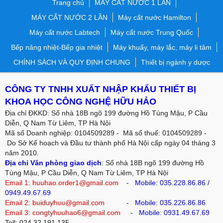
Trang chủ
MÁY CẤT NƯỚC 1 LẦN
MÁY CẤT NƯỚC 2 LẦN
Máy cất nước Hamilton
Máy cất nước Labtech
Máy cất nước Trung Quốc
Bếp nâng nhiệt-Bếp gia nhiệt
Máy khuấy, máy lắc, máy li tâm
CHÍNH SÁCH VÀ QUY ĐỊNH CHUNG
Thiết bị ngành y dược
CÔNG TY TNHH XUẤT NHẬP KHẨU THIẾT BỊ
KHOA HỌC CÔNG NGHỆ HỮU HẢO
Địa chỉ ĐKKD: Số nhà 18B ngõ 199 đường Hồ Tùng Mậu, P Cầu
Diễn, Q Nam Từ Liêm, TP Hà Nội
Mã số Doanh nghiệp: 0104509289 - Mã số thuế: 0104509289 -
Do Sở Kế hoạch và Đầu tư thành phố Hà Nội cấp ngày 04 tháng 3
năm 2010.
Địa chỉ Văn phòng giao dịch
:
Số nhà 18B ngõ 199 đường Hồ
Tùng Mậu, P Cầu Diễn, Q Nam Từ Liêm, TP Hà Nội
Email 1: huuhao.order1@gmail.com
- Mobile:
035.228.86.86
/
0949.49.67.69
Email 2: buiduyhuu@gmail.com
-
Mobile:
035.226.86.86
Email 3: congtyhuuhao6@gmail.com
- Mobile: 0931.49.67.69
Tell: 024 32.191.135