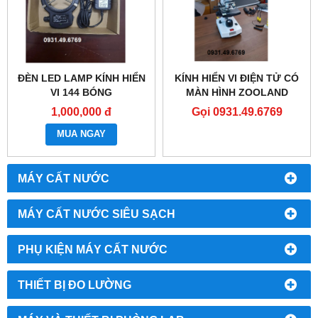
ĐÈN LED LAMP KÍNH HIỂN
KÍNH HIỂN VI ĐIỆN TỬ CÓ
VI 144 BÓNG
MÀN HÌNH ZOOLAND
7INCH
1,000,000 đ
Gọi 0931.49.6769
MUA NGAY
MÁY CẤT NƯỚC
MÁY CẤT NƯỚC SIÊU SẠCH
PHỤ KIỆN MÁY CẤT NƯỚC
THIẾT BỊ ĐO LƯỜNG