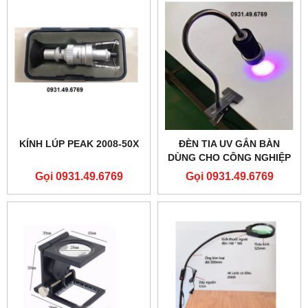
KÍNH LÚP PEAK 2008-50X
ĐÈN TIA UV GẮN BÀN
DÙNG CHO CÔNG NGHIỆP
TERINO H598-UV
Gọi 0931.49.6769
Gọi 0931.49.6769