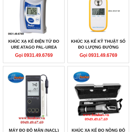
KHÚC XẠ KẾ ĐIỆN TỬ ĐO
KHÚC XẠ KẾ KỸ THUẬT SỐ
URE ATAGO PAL-UREA
ĐO LƯỢNG ĐƯỜNG
TRONG RƯỢU VANG
Gọi 0931.49.6769
Gọi 0931.49.6769
DR401 0-45%
MÁY ĐO ĐỘ MẶN (NACL)
KHÚC XẠ KẾ ĐO NỒNG ĐỘ