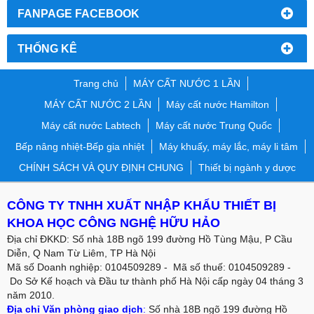
FANPAGE FACEBOOK
THỐNG KÊ
Trang chủ
MÁY CẤT NƯỚC 1 LẦN
MÁY CẤT NƯỚC 2 LẦN
Máy cất nước Hamilton
Máy cất nước Labtech
Máy cất nước Trung Quốc
Bếp nâng nhiệt-Bếp gia nhiệt
Máy khuấy, máy lắc, máy li tâm
CHÍNH SÁCH VÀ QUY ĐỊNH CHUNG
Thiết bị ngành y dược
CÔNG TY TNHH XUẤT NHẬP KHẨU THIẾT BỊ
KHOA HỌC CÔNG NGHỆ HỮU HẢO
Địa chỉ ĐKKD: Số nhà 18B ngõ 199 đường Hồ Tùng Mậu, P Cầu
Diễn, Q Nam Từ Liêm, TP Hà Nội
Mã số Doanh nghiệp: 0104509289 - Mã số thuế: 0104509289 -
Do Sở Kế hoạch và Đầu tư thành phố Hà Nội cấp ngày 04 tháng 3
năm 2010.
Địa chỉ Văn phòng giao dịch
:
Số nhà 18B ngõ 199 đường Hồ