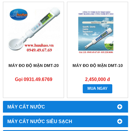
MÁY ĐO ĐỘ MẶN DMT-20
MÁY ĐO ĐỘ MẶN DMT-10
Gọi 0931.49.6769
2,450,000 đ
MUA NGAY
MÁY CẤT NƯỚC
MÁY CẤT NƯỚC SIÊU SẠCH