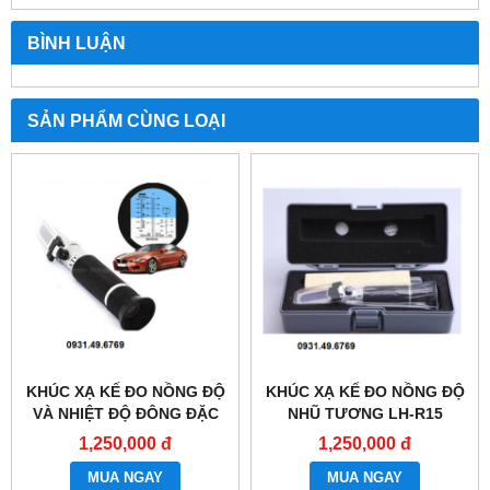
BÌNH LUẬN
SẢN PHẨM CÙNG LOẠI
KHÚC XẠ KẾ ĐO NỒNG ĐỘ
KHÚC XẠ KẾ ĐO NỒNG ĐỘ
VÀ NHIỆT ĐỘ ĐÔNG ĐẶC
NHŨ TƯƠNG LH-R15
LH-B70
1,250,000 đ
1,250,000 đ
MUA NGAY
MUA NGAY