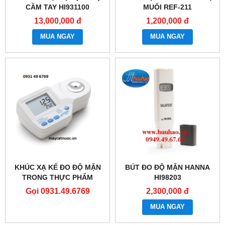
CẦM TAY HI931100
MUỐI REF-211
13,000,000 đ
1,200,000 đ
MUA NGAY
MUA NGAY
KHÚC XẠ KẾ ĐO ĐỘ MẶN
BÚT ĐO ĐỘ MẶN HANNA
TRONG THỰC PHẨM
HI98203
HI96821
Gọi 0931.49.6769
2,300,000 đ
MUA NGAY