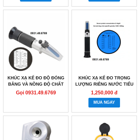
KHÚC XẠ KẾ ĐO ĐỘ ĐÓNG
KHÚC XẠ KẾ ĐO TRỌNG
BĂNG VÀ NỒNG ĐỘ CHẤT
LƯỢNG RIÊNG NƯỚC TIỂU
LÀM MÁT RHA-503
CHÓ MÈO
Gọi 0931.49.6769
1,250,000 đ
MUA NGAY