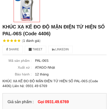
KHÚC XẠ KẾ ĐO ĐỘ MẶN ĐIỆN TỬ HIỆN SỐ
PAL-06S (Code 4406)
(
1
đánh giá
)
SHARE
TWEET
LINKEDIN
Mã sản phẩm :
PAL-06S
Xuất xứ :
ATAGO-Nhật
Bảo hành :
12 tháng
KHÚC XẠ KẾ ĐO ĐỘ MẶN ĐIỆN TỬ HIỆN SỐ PAL-06S (Code
4406) Liên hệ: 0931 49 6769
Giá sản phẩm :
Gọi 0931.49.6769