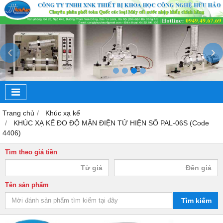
‹
›
Trang chủ
Khúc xạ kế
KHÚC XẠ KẾ ĐO ĐỘ MẶN ĐIỆN TỬ HIỆN SỐ PAL-06S (Code
4406)
Tìm theo giá tiền
Tên sản phẩm
Tìm kiếm