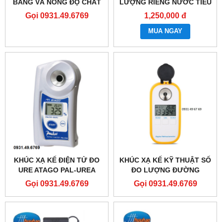
BĂNG VÀ NỒNG ĐỘ CHẤT
LƯỢNG RIÊNG NƯỚC TIỂU
LÀM MÁT RHA-503
CHÓ MÈO
Gọi 0931.49.6769
1,250,000 đ
MUA NGAY
KHÚC XẠ KẾ ĐIỆN TỬ ĐO
KHÚC XẠ KẾ KỸ THUẬT SỐ
URE ATAGO PAL-UREA
ĐO LƯỢNG ĐƯỜNG
TRONG RƯỢU VANG
Gọi 0931.49.6769
Gọi 0931.49.6769
DR401 0-45%