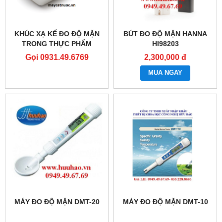
KHÚC XẠ KẾ ĐO ĐỘ MẶN
BÚT ĐO ĐỘ MẶN HANNA
TRONG THỰC PHẨM
HI98203
HI96821
Gọi 0931.49.6769
2,300,000 đ
MUA NGAY
MÁY ĐO ĐỘ MẶN DMT-20
MÁY ĐO ĐỘ MẶN DMT-10