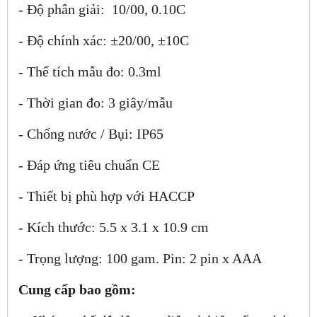
- Độ phân giải: 1
0
/
00
, 0.1
0
C
- Độ chính xác: ±2
0
/
00
, ±1
0
C
- Thể tích mẫu đo: 0.3ml
- Thời gian đo: 3 giây/mẫu
- Chống nước / Bụi: IP65
- Đáp ứng tiêu chuẩn CE
- Thiết bị phù hợp với HACCP
- Kích thước: 5.5 x 3.1 x 10.9 cm
- Trọng lượng: 100 gam. Pin: 2 pin x AAA
Cung cấp bao gồm: