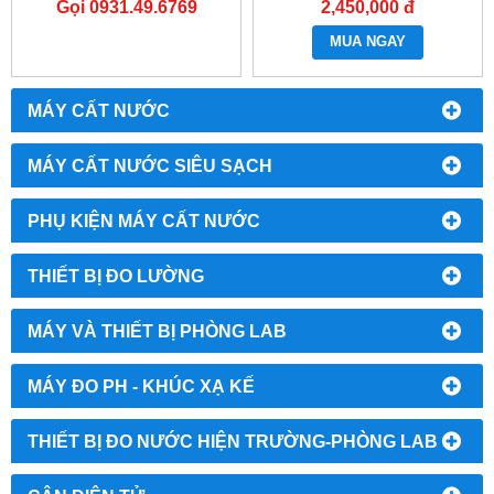
Gọi 0931.49.6769
2,450,000 đ
MUA NGAY
MÁY CẤT NƯỚC
MÁY CẤT NƯỚC SIÊU SẠCH
PHỤ KIỆN MÁY CẤT NƯỚC
THIẾT BỊ ĐO LƯỜNG
MÁY VÀ THIẾT BỊ PHÒNG LAB
MÁY ĐO PH - KHÚC XẠ KẾ
THIẾT BỊ ĐO NƯỚC HIỆN TRƯỜNG-PHÒNG LAB