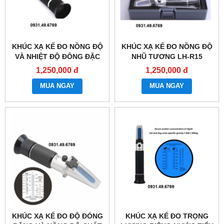
KHÚC XẠ KẾ ĐO NỒNG ĐỘ
KHÚC XẠ KẾ ĐO NỒNG ĐỘ
VÀ NHIỆT ĐỘ ĐÔNG ĐẶC
NHŨ TƯƠNG LH-R15
LH-B70
1,250,000 đ
1,250,000 đ
MUA NGAY
MUA NGAY
KHÚC XẠ KẾ ĐO ĐỘ ĐÓNG
KHÚC XẠ KẾ ĐO TRỌNG