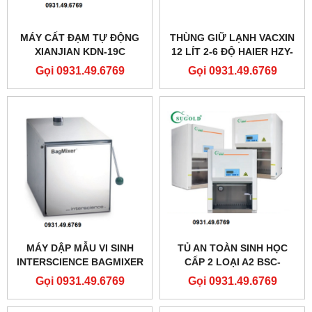
MÁY CẤT ĐẠM TỰ ĐỘNG
THÙNG GIỮ LẠNH VACXIN
XIANJIAN KDN-19C
12 LÍT 2-6 ĐỘ HAIER HZY-
15Z
Gọi 0931.49.6769
Gọi 0931.49.6769
MÁY DẬP MẪU VI SINH
TỦ AN TOÀN SINH HỌC
INTERSCIENCE BAGMIXER
CẤP 2 LOẠI A2 BSC-
400P
700IIA2-EP
Gọi 0931.49.6769
Gọi 0931.49.6769