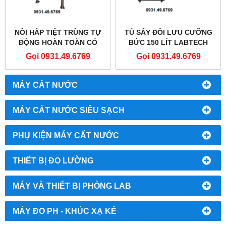
NỒI HẤP TIỆT TRÙNG TỰ
TỦ SẤY ĐỐI LƯU CƯỠNG
ĐỘNG HOÀN TOÀN CÓ
BỨC 150 LÍT LABTECH
SẤY KHÔ 196 LÍT
LDO-150F
Gọi 0931.49.6769
Gọi 0931.49.6769
MEDSOURCE TC-500A
MÁY CẤT NƯỚC
MÁY CẤT NƯỚC SIÊU SẠCH
PHỤ KIỆN MÁY CẤT NƯỚC
THIẾT BỊ ĐO LƯỜNG
MÁY VÀ THIẾT BỊ PHÒNG LAB
MÁY ĐO PH - KHÚC XẠ KẾ