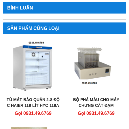
BÌNH LUẬN
SẢN PHẨM CÙNG LOẠI
TỦ MÁT BẢO QUẢN 2-8 ĐỘ
BỘ PHÁ MẪU CHO MÁY
C HAIER 118 LÍT HYC-118A
CHƯNG CẤT ĐẠM
LOẠI ĐỨNG
KJELDAHN 20 VỊ TRÍ KDN-
Gọi 0931.49.6769
Gọi 0931.49.6769
20