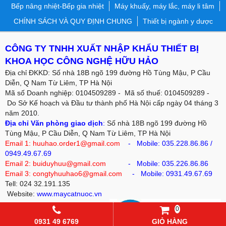
Bếp nâng nhiệt-Bếp gia nhiệt
Máy khuấy, máy lắc, máy li tâm
CHÍNH SÁCH VÀ QUY ĐỊNH CHUNG
Thiết bị ngành y dược
CÔNG TY TNHH XUẤT NHẬP KHẨU THIẾT BỊ
KHOA HỌC CÔNG NGHỆ HỮU HẢO
Địa chỉ ĐKKD: Số nhà 18B ngõ 199 đường Hồ Tùng Mậu, P Cầu
Diễn, Q Nam Từ Liêm, TP Hà Nội
Mã số Doanh nghiệp: 0104509289 - Mã số thuế: 0104509289 -
Do Sở Kế hoạch và Đầu tư thành phố Hà Nội cấp ngày 04 tháng 3
năm 2010.
Địa chỉ Văn phòng giao dịch
:
Số nhà 18B ngõ 199 đường Hồ
Tùng Mậu, P Cầu Diễn, Q Nam Từ Liêm, TP Hà Nội
Email 1: huuhao.order1@gmail.com
- Mobile:
035.228.86.86
/
0949.49.67.69
Email 2: buiduyhuu@gmail.com
-
Mobile:
035.226.86.86
Email 3: congtyhuuhao6@gmail.com
- Mobile: 0931.49.67.69
Tell: 024 32.191.135
Website:
www.maycatnuoc.vn
0
0931 49 6769
GIỎ HÀNG