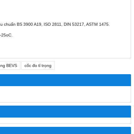
êu chuẩn BS 3900 A19, ISO 2811, DIN 53217, ASTM 1475.
5-25oC.
rọng BEVS
cốc đo tỉ trọng