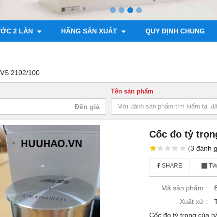
ƯỚC 2 LẦN
HÃNG SẢN XUẤT
QUY ĐỊNH CHUNG
EVS 2102/100
Tên sản phẩm
Cốc đo tỷ trọ
(
3
đánh g
SHARE
TW
Mã sản phẩm :
Xuất xứ :
Cốc đo tỷ trọng của 