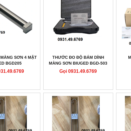
MÀNG SƠN 4 MẶT
THƯỚC ĐO ĐỘ BÁM DÍNH
M
ED BGD205
MÀNG SƠN BIUGED BGD-503
931.49.6769
Gọi 0931.49.6769