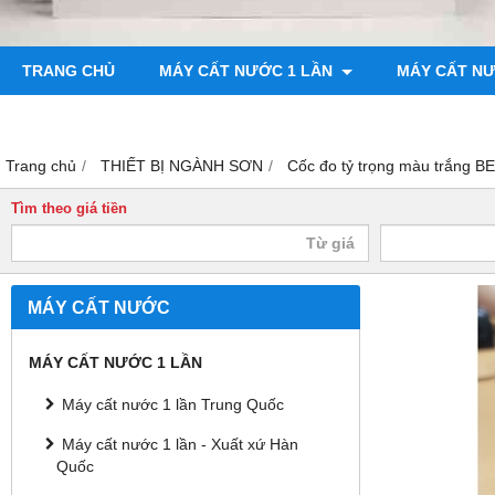
TRANG CHỦ
MÁY CẤT NƯỚC 1 LẦN
MÁY CẤT N
BƠM CHÂN KHÔNG
MÁY ĐO ĐỘ BÓNG
Trang chủ
THIẾT BỊ NGÀNH SƠN
Cốc đo tỷ trọng màu trắng B
Tìm theo giá tiền
MÁY CẤT NƯỚC
MÁY CẤT NƯỚC 1 LẦN
Máy cất nước 1 lần Trung Quốc
Máy cất nước 1 lần - Xuất xứ Hàn
Quốc