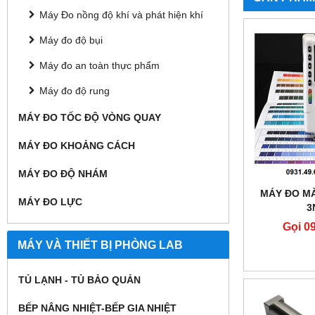
Máy Đo nồng độ khí và phát hiện khí
Máy đo độ bụi
Máy đo an toàn thực phẩm
Máy đo độ rung
MÁY ĐO TỐC ĐỘ VÒNG QUAY
MÁY ĐO KHOẢNG CÁCH
MÁY ĐO ĐỘ NHÁM
MÁY ĐO M
MÁY ĐO LỰC
3
Gọi 0
MÁY VÀ THIẾT BỊ PHÒNG LAB
TỦ LẠNH - TỦ BẢO QUẢN
BẾP NÂNG NHIỆT-BẾP GIA NHIỆT