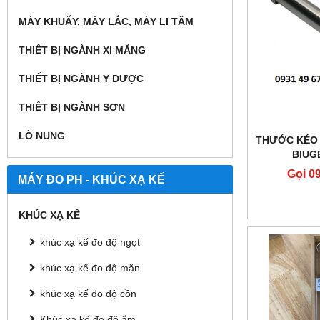
MÁY KHUẤY, MÁY LẮC, MÁY LI TÂM
THIẾT BỊ NGÀNH XI MĂNG
THIẾT BỊ NGÀNH Y DƯỢC
THIẾT BỊ NGÀNH SƠN
LÒ NUNG
THƯỚC KÉO 
BIUG
Gọi 0
MÁY ĐO PH - KHÚC XẠ KẾ
KHÚC XẠ KẾ
khúc xạ kế đo độ ngọt
khúc xạ kế đo độ mặn
khúc xạ kế đo độ cồn
Khúc xạ kế đo độ ẩm