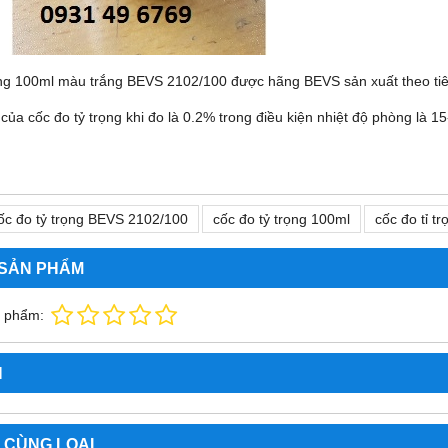
ọng 100ml màu trắng BEVS 2102/100 được hãng BEVS sản xuất theo ti
của cốc đo tỷ trọng khi đo là 0.2% trong điều kiện nhiệt độ phòng là 1
ốc đo tỷ trọng BEVS 2102/100
cốc đo tỷ trọng 100ml
cốc đo tỉ t
 SẢN PHẨM
n phẩm:
N
 CÙNG LOẠI