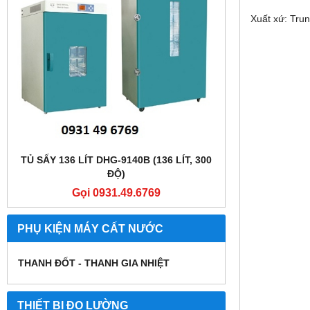
Xuất xứ: Tru
TỦ SẤY 136 LÍT DHG-9140B (136 LÍT, 300
TỦ SẤY 136 LÍT
ĐỘ)
Gọi 0931.49.6769
Gọi
PHỤ KIỆN MÁY CẤT NƯỚC
THANH ĐỐT - THANH GIA NHIỆT
THIẾT BỊ ĐO LƯỜNG