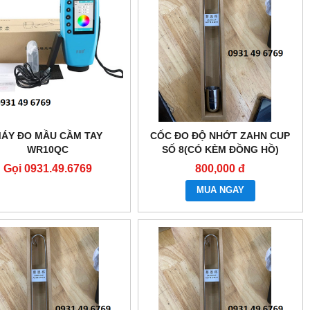
ÁY ĐO MẦU CẦM TAY
CỐC ĐO ĐỘ NHỚT ZAHN CUP
WR10QC
SỐ 8(CÓ KÈM ĐỒNG HỒ)
Gọi 0931.49.6769
800,000 đ
MUA NGAY