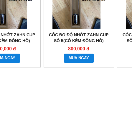
 NHỚT ZAHN CUP
CỐC ĐO ĐỘ NHỚT ZAHN CUP
CỐC
 KÈM ĐỒNG HỒ)
SỐ 5(CÓ KÈM ĐỒNG HỒ)
SỐ
0,000 đ
800,000 đ
UA NGAY
MUA NGAY