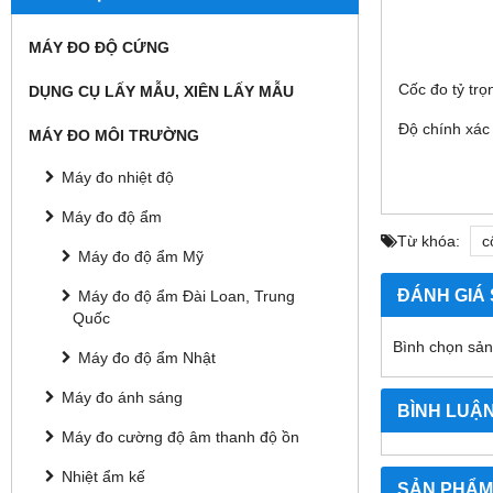
MÁY ĐO ĐỘ CỨNG
Cốc đo tỷ tr
DỤNG CỤ LẤY MẪU, XIÊN LẤY MẪU
Độ chính xác 
MÁY ĐO MÔI TRƯỜNG
Máy đo nhiệt độ
Máy đo độ ẩm
Từ khóa:
c
Máy đo độ ẩm Mỹ
ĐÁNH GIÁ
Máy đo độ ẩm Đài Loan, Trung
Quốc
Bình chọn sả
Máy đo độ ẩm Nhật
Máy đo ánh sáng
BÌNH LUẬ
Máy đo cường độ âm thanh độ ồn
Nhiệt ẩm kế
SẢN PHẨM