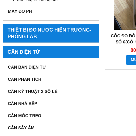
MÁY ĐO PH
THIẾT BỊ ĐO NƯỚC HIỆN TRƯỜNG-
CỐC ĐO ĐỘ
PHÒNG LAB
SỐ 6(CÓ
80
CÂN ĐIỆN TỬ
M
CÂN BÀN ĐIỆN TỬ
CÂN PHÂN TÍCH
CÂN KỸ THUẬT 2 SỐ LẺ
CÂN NHÀ BẾP
CÂN MÓC TREO
CÂN SẤY ẨM