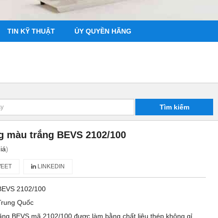
TIN KỸ THUẬT
ỦY QUYỀN HÃNG
Tìm kiếm
ng màu trắng BEVS 2102/100
iá
)
EET
LINKEDIN
BEVS 2102/100
Trung Quốc
hãng BEVS mã 2102/100 được làm bằng chất liệu thép không gỉ,