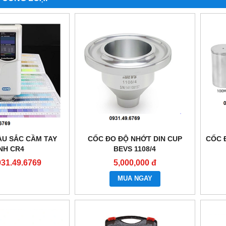
ÀU SẮC CẦM TAY
CỐC ĐO ĐỘ NHỚT DIN CUP
CỐC 
NH CR4
BEVS 1108/4
931.49.6769
5,000,000 đ
MUA NGAY