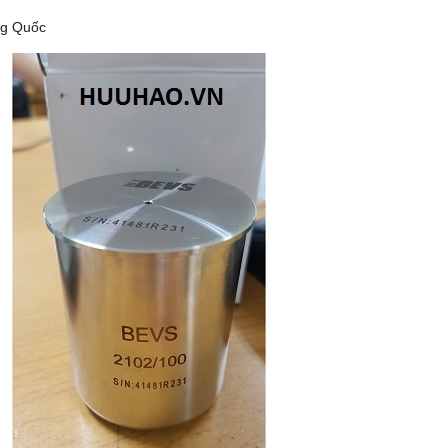
ng Quốc
 DHG-9140B (136 LÍT, 300
TỦ SẤY 136 LÍT DHG-9140B (136 LÍ
ĐỘ)
ĐỘ)
 0931.49.6769
Gọi 0931.49.6769