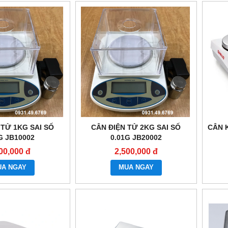
 TỬ 1KG SAI SỐ
CÂN ĐIỆN TỬ 2KG SAI SỐ
CÂN 
G JB10002
0.01G JB20002
00,000 đ
2,500,000 đ
UA NGAY
MUA NGAY