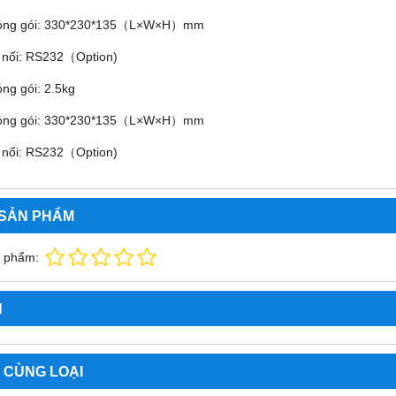
đóng gói: 330*230*135（L×W×H）mm
t nối: RS232（Option)
ng gói: 2.5kg
đóng gói: 330*230*135（L×W×H）mm
t nối: RS232（Option)
 SẢN PHẨM
n phẩm:
N
 CÙNG LOẠI