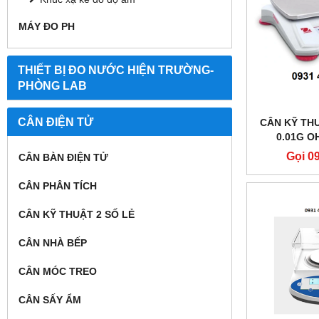
MÁY ĐO PH
THIẾT BỊ ĐO NƯỚC HIỆN TRƯỜNG-
PHÒNG LAB
CÂN ĐIỆN TỬ
CÂN KỸ THU
0.01G O
Gọi 0
CÂN BÀN ĐIỆN TỬ
CÂN PHÂN TÍCH
CÂN KỸ THUẬT 2 SỐ LẺ
CÂN NHÀ BẾP
CÂN MÓC TREO
CÂN SẤY ẨM