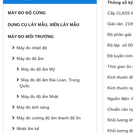
Thông số kỹ
MÁY ĐO ĐỘ CỨNG
Cấp C​LASS II
Giải cân: 21
DỤNG CỤ LẤY MẪU, XIÊN LẤY MẪU
Độ phân giải
MÁY ĐO MÔI TRƯỜNG
Độ lặp: ±0.0
Máy đo nhiệt độ
Độ tuyến tính
Máy đo độ ẩm
Thời gian ổn 
Máy đo độ ẩm Mỹ
Kích thước 
Máy đo độ ẩm Đài Loan, Trung
Quốc
Kích thước 
Máy đo độ ẩm Nhật
Nguồn điện: 
Máy đo ánh sáng
Chuẩn cân n
Máy đo cường độ âm thanh độ ồn
Khối lượng k
Nhiệt ẩm kế
Khối lượng đó