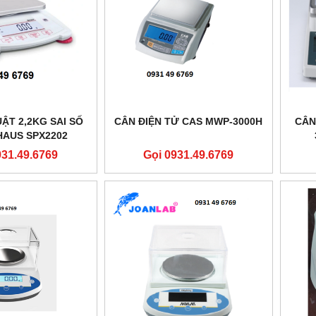
ẬT 2,2KG SAI SỐ
CÂN ĐIỆN TỬ CAS MWP-3000H
CÂN
HAUS SPX2202
931.49.6769
Gọi 0931.49.6769