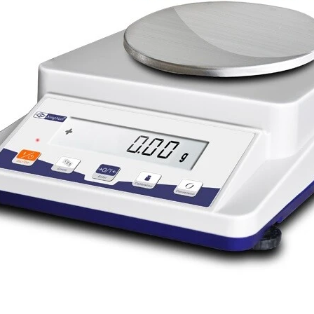
 DHG-9140B (136 LÍT, 300
TỦ SẤY 136 LÍT DHG-9140B (136 LÍ
ĐỘ)
ĐỘ)
 0931.49.6769
Gọi 0931.49.6769