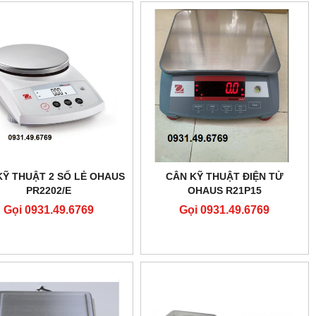
KỸ THUẬT 2 SỐ LẺ OHAUS
CÂN KỸ THUẬT ĐIỆN TỬ
PR2202/E
OHAUS R21P15
Gọi 0931.49.6769
Gọi 0931.49.6769