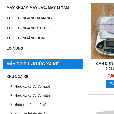
MÁY KHUẤY, MÁY LẮC, MÁY LI TÂM
THIẾT BỊ NGÀNH XI MĂNG
THIẾT BỊ NGÀNH Y DƯỢC
THIẾT BỊ NGÀNH SƠN
LÒ NUNG
MÁY ĐO PH - KHÚC XẠ KẾ
CÂN ĐIỆN
0.01
2,5
KHÚC XẠ KẾ
M
khúc xạ kế đo độ ngọt
khúc xạ kế đo độ mặn
khúc xạ kế đo độ cồn
Khúc xạ kế đo độ ẩm