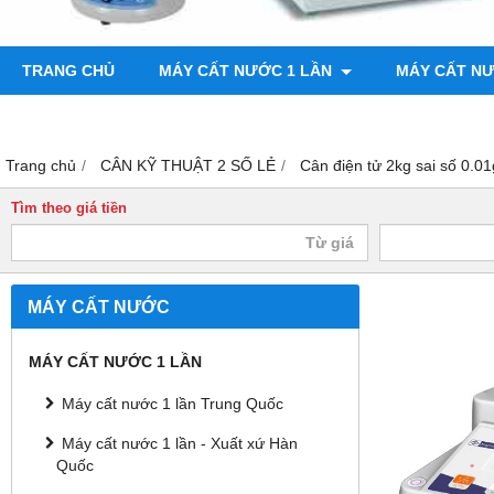
TRANG CHỦ
MÁY CẤT NƯỚC 1 LẦN
MÁY CẤT N
BƠM CHÂN KHÔNG
MÁY ĐO ĐỘ BÓNG
Trang chủ
CÂN KỸ THUẬT 2 SỐ LẺ
Cân điện tử 2kg sai số 0.
Tìm theo giá tiền
MÁY CẤT NƯỚC
MÁY CẤT NƯỚC 1 LẦN
Máy cất nước 1 lần Trung Quốc
Máy cất nước 1 lần - Xuất xứ Hàn
Quốc