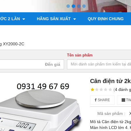
ƯỚC 2 LẦN
HÃNG SẢN XUẤT
QUY ĐỊNH CHUNG
01g XY2000-2C
Tên sản phẩm
Cân điện tử 2k
(
4
đánh g
SHARE
TW
Mã sản phẩm :
Mô tả Cân điện tử 2k
Màn hình LCD lớn 4. 