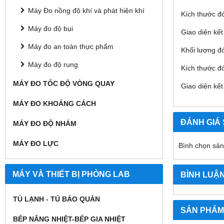
Máy Đo nồng độ khí và phát hiện khí
Kích thước 
Máy đo độ bụi
Giao diện kế
Máy đo an toàn thực phẩm
Khối lượng đó
Máy đo độ rung
Kích thước 
MÁY ĐO TỐC ĐỘ VÒNG QUAY
Giao diện kế
MÁY ĐO KHOẢNG CÁCH
ĐÁNH GIÁ
MÁY ĐO ĐỘ NHÁM
MÁY ĐO LỰC
Bình chọn sả
MÁY VÀ THIẾT BỊ PHÒNG LAB
BÌNH LUẬ
TỦ LẠNH - TỦ BẢO QUẢN
SẢN PHẨM
BẾP NÂNG NHIỆT-BẾP GIA NHIỆT