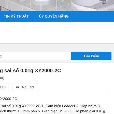
TIN KỸ THUẬT
ỦY QUYỀN HÃNG
Tìm kiếm
g sai số 0.01g XY2000-2C
iá
)
EET
LINKEDIN
XY2000-2C
g sai số 0.01g XY2000-2C 1. Cảm biến Loadcell 2. Hộp nhựa 3.
Kích thước 130mm pan 5. Giao diện RS232 6. Độ phân giải 0.01g.