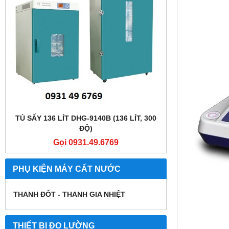
TỦ SẤY 136 LÍT DHG-9140B (136 LÍT, 300
TỦ SẤY 136 LÍT
ĐỘ)
Gọi 0931.49.6769
Gọi
PHỤ KIỆN MÁY CẤT NƯỚC
THANH ĐỐT - THANH GIA NHIỆT
THIẾT BỊ ĐO LƯỜNG