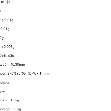
 thuật
I
00g/0.01g
: 0.01g
02g
: ±0.003g
định: ≤3s
đĩa cân: Ф130mm
ngoài: 270*195*65（L×W×H）mm
Adapter
goài
hoảng: 1.5kg
ng gói: 2.5kg