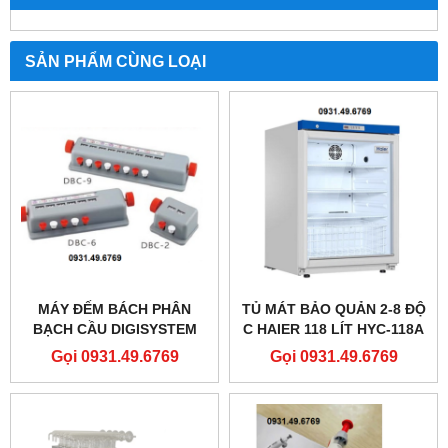
SẢN PHẨM CÙNG LOẠI
MÁY ĐẾM BÁCH PHÂN
TỦ MÁT BẢO QUẢN 2-8 ĐỘ
BẠCH CẦU DIGISYSTEM
C HAIER 118 LÍT HYC-118A
DBC-9
LOẠI ĐỨNG
Gọi 0931.49.6769
Gọi 0931.49.6769