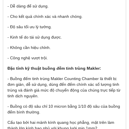
- Dễ dàng để sử dụng.
- Cho kết quả chính xác và nhanh chóng.
- Độ sâu tối ưu lý tưởng.
- Kinh tế do tái sử dụng được.
- Không cần hiệu chỉnh.
- Công nghệ vượt trội.
Đặc tính kỹ thuật
b
uồng đếm tinh tr
ùng Makler
:
- Buồng đếm tinh trùng Makler Counting Chamber là thiết bị
đơn giản, dễ sử dụng, dùng đển đếm chính xác số lượng tinh
trùng và đánh giá mức độ chuyển động của chúng trực tiếp từ
tinh dịch nguyên.
- Buồng có độ sâu chỉ 10 micron bằng 1/10 độ sâu của buồng
đếm bình thường.
Cấu tạo bởi hai mảnh kính quang học phẳng, mặt trên làm
thành lớp kính bao phủ với khung lưới mịn 1mm
2