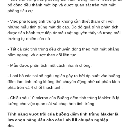
bố đồng đều thành một lớp và được quan sát trên một mặt
phẳng tiêu cự.
- Việc pha loãng tinh trùng là không cần thiết thậm chí với
những mẫu tinh trùng mật độ cao. Do đó quá trình phân tích
được tiến hành trực tiếp từ mẫu vật nguyên thủy và trong môi
trường tự nhiên của nó.
- Tất cả các tinh trùng đều chuyển động theo một mặt phẳng
nằm ngang, và được theo dõi liên tục.
- Mẫu được phân tích một cách nhanh chóng.
- Loại bỏ các sai số ngẫu ngiên gây ra bởi áp suất vào buồng
đếm làm tinh trùng không thể chuyển động nhờ có phần kính
phía trên và 4 chốt thạch anh.
- Chiều sâu 10 micron của Buồng đếm tinh trùng Makler là lý
tưởng cho việc quan sát và chụp ảnh tinh trùng.
Tính năng vư
ợt trội
của
b
uồng đếm tinh tr
ùng Makler là
l
ựa chọn h
àng đ
ầu cho c
ác Lab IUI chuyên nghi
ệp
do: