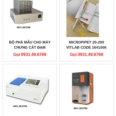
BỘ PHÁ MẪU CHO MÁY
MICROPIPET 20-200
CHƯNG CẤT ĐẠM
VITLAB CODE 1641006
KJELDAHN 20 VỊ TRÍ KDN-
Gọi 0931.49.6769
Gọi 0931.49.6769
20