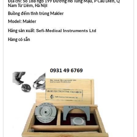
Địa chỉ: Số 18B ngõ 199 Đường Hồ Tùng Mậu, P Cầu Diễn, Q
Nam Từ Liêm, Hà Nội
Buồng đếm tinh trùng Makler
Model: Makler
Sefi-Medical Instruments Ltd
Hãng sản xuất:
Hàng có sẵn