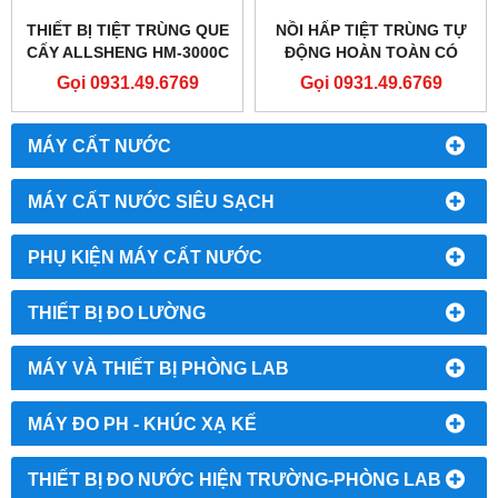
THIẾT BỊ TIỆT TRÙNG QUE
NỒI HẤP TIỆT TRÙNG TỰ
CẤY ALLSHENG HM-3000C
ĐỘNG HOÀN TOÀN CÓ
SẤY KHÔ 196 LÍT
Gọi 0931.49.6769
Gọi 0931.49.6769
MEDSOURCE TC-500A
MÁY CẤT NƯỚC
MÁY CẤT NƯỚC SIÊU SẠCH
PHỤ KIỆN MÁY CẤT NƯỚC
THIẾT BỊ ĐO LƯỜNG
MÁY VÀ THIẾT BỊ PHÒNG LAB
MÁY ĐO PH - KHÚC XẠ KẾ
THIẾT BỊ ĐO NƯỚC HIỆN TRƯỜNG-PHÒNG LAB