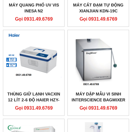
MÁY QUANG PHỔ UV VIS
MÁY CẤT ĐẠM TỰ ĐỘNG
INESA N2
XIANJIAN KDN-19C
Gọi 0931.49.6769
Gọi 0931.49.6769
THÙNG GIỮ LẠNH VACXIN
MÁY DẬP MẪU VI SINH
12 LÍT 2-6 ĐỘ HAIER HZY-
INTERSCIENCE BAGMIXER
15Z
400P
Gọi 0931.49.6769
Gọi 0931.49.6769