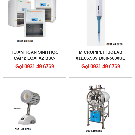
TỦ AN TOÀN SINH HỌC
MICROPIPET ISOLAB
CẤP 2 LOẠI A2 BSC-
011.05.905 1000-5000UL
700IIA2-EP
Gọi 0931.49.6769
Gọi 0931.49.6769